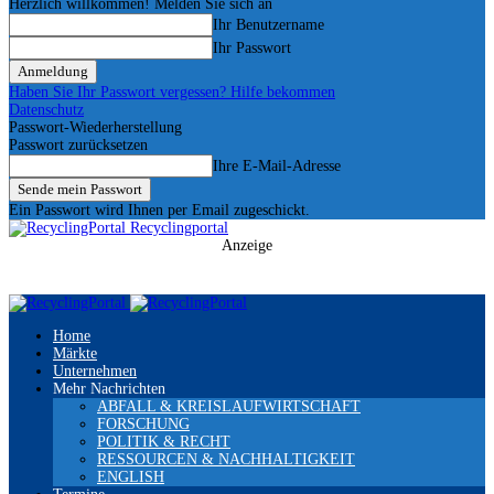
Herzlich willkommen! Melden Sie sich an
Ihr Benutzername
Ihr Passwort
Haben Sie Ihr Passwort vergessen? Hilfe bekommen
Datenschutz
Passwort-Wiederherstellung
Passwort zurücksetzen
Ihre E-Mail-Adresse
Ein Passwort wird Ihnen per Email zugeschickt.
Recyclingportal
Anzeige
Home
Märkte
Unternehmen
Mehr Nachrichten
ABFALL & KREISLAUFWIRTSCHAFT
FORSCHUNG
POLITIK & RECHT
RESSOURCEN & NACHHALTIGKEIT
ENGLISH