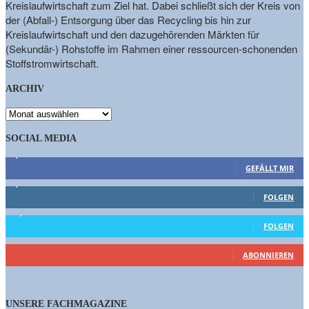
Kreislaufwirtschaft zum Ziel hat. Dabei schließt sich der Kreis von
der (Abfall-) Entsorgung über das Recycling bis hin zur
Kreislaufwirtschaft und den dazugehörenden Märkten für
(Sekundär-) Rohstoffe im Rahmen einer ressourcen-schonenden
Stoffstromwirtschaft.
ARCHIV
ARCHIV
SOCIAL MEDIA
9,863
Fans
GEFÄLLT MIR
1,662
Follower
FOLGEN
15,658
Follower
FOLGEN
461
Abonnenten
ABONNIEREN
UNSERE FACHMAGAZINE