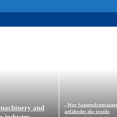
„Wer Sammelcontainer 
n machinery and
gefährdet die textile
on industry