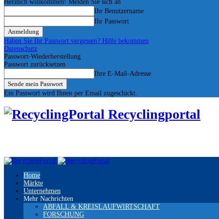
Herzlich willkommen! Melden Sie sich an
Ihr Benutzername
Ihr Passwort
Haben Sie Ihr Passwort vergessen? Hilfe bekommen
Datenschutz
Passwort-Wiederherstellung
Passwort zurücksetzen
Ihre E-Mail-Adresse
Ein Passwort wird Ihnen per Email zugeschickt.
Recyclingportal
Home
Märkte
Unternehmen
Mehr Nachrichten
ABFALL & KREISLAUFWIRTSCHAFT
FORSCHUNG