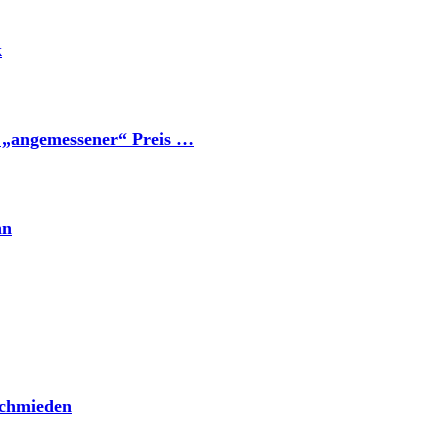
k
n „angemessener“ Preis …
nn
 schmieden