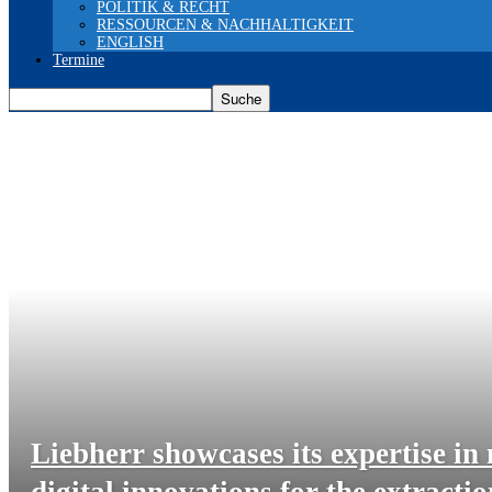
POLITIK & RECHT
RESSOURCEN & NACHHALTIGKEIT
ENGLISH
Termine
Liebherr showcases its expertise i
digital innovations for the extracti