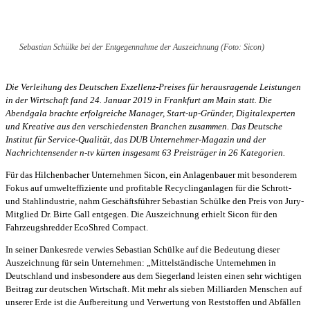
Sebastian Schülke bei der Entgegennahme der Auszeichnung (Foto: Sicon)
Die Verleihung des Deutschen Exzellenz‐Preises für herausragende Leistungen
in der Wirtschaft fand 24. Januar 2019 in Frankfurt am Main statt. Die
Abendgala brachte erfolgreiche Manager, Start‐up‐Gründer, Digitalexperten
und Kreative aus den verschiedensten Branchen zusammen. Das Deutsche
Institut für Service‐Qualität, das DUB Unternehmer‐Magazin und der
Nachrichtensender n‐tv kürten insgesamt 63 Preisträger in 26 Kategorien.
Für das Hilchenbacher Unternehmen Sicon, ein Anlagenbauer mit besonderem
Fokus auf umwelteffiziente und profitable Recyclinganlagen für die Schrott‐
und Stahlindustrie, nahm Geschäftsführer Sebastian Schülke den Preis von Jury‐
Mitglied Dr. Birte Gall entgegen. Die Auszeichnung erhielt Sicon für den
Fahrzeugshredder EcoShred Compact.
In seiner Dankesrede verwies Sebastian Schülke auf die Bedeutung dieser
Auszeichnung für sein Unternehmen: „Mittelständische Unternehmen in
Deutschland und insbesondere aus dem Siegerland leisten einen sehr wichtigen
Beitrag zur deutschen Wirtschaft. Mit mehr als sieben Milliarden Menschen auf
unserer Erde ist die Aufbereitung und Verwertung von Reststoffen und Abfällen