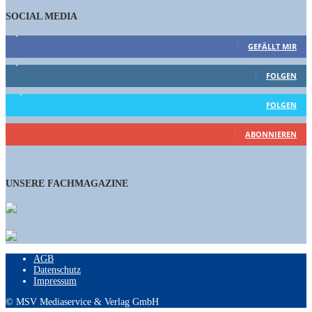
SOCIAL MEDIA
9,863
Fans
GEFÄLLT MIR
1,662
Follower
FOLGEN
15,658
Follower
FOLGEN
461
Abonnenten
ABONNIEREN
UNSERE FACHMAGAZINE
AGB
Datenschutz
Impressum
© MSV Mediaservice & Verlag GmbH