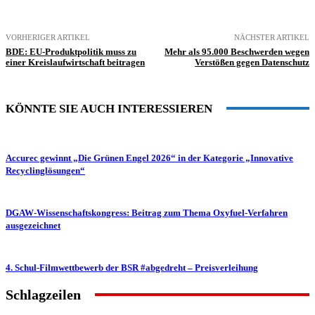
VORHERIGER ARTIKEL
NÄCHSTER ARTIKEL
BDE: EU-Produktpolitik muss zu
Mehr als 95.000 Beschwerden wegen
einer Kreislaufwirtschaft beitragen
Verstößen gegen Datenschutz
KÖNNTE SIE AUCH INTERESSIEREN
Accurec gewinnt „Die Grünen Engel 2026“ in der Kategorie „Innovative
Recyclinglösungen“
DGAW-Wissenschaftskongress: Beitrag zum Thema Oxyfuel-Verfahren
ausgezeichnet
4. Schul-Filmwettbewerb der BSR #abgedreht – Preisverleihung
Schlagzeilen