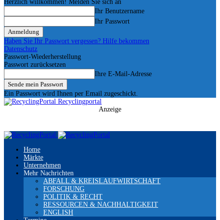
Herzlich willkommen! Melden Sie sich an
Ihr Benutzername
Ihr Passwort
Haben Sie Ihr Passwort vergessen? Hilfe bekommen
Datenschutz
Passwort-Wiederherstellung
Passwort zurücksetzen
Ihre E-Mail-Adresse
Ein Passwort wird Ihnen per Email zugeschickt.
Recyclingportal
Anzeige
Home
Märkte
Unternehmen
Mehr Nachrichten
ABFALL & KREISLAUFWIRTSCHAFT
FORSCHUNG
POLITIK & RECHT
RESSOURCEN & NACHHALTIGKEIT
ENGLISH