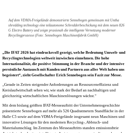
Auf dem VDMA-Freigelände demonstrierte Sennebogen gemeinsam mit Untha
shredding technology eine teilautonome Schredderbeschickung mit dem neuen 826
G Electro Battery und zeigte praxisnah die intelligente Vernetzung moderner
Recyclingprozesse (Foto: Sennebogen Maschinenfabrik GmbH)
„Die IFAT 2026 hat eindrucksvoll gezeigt, welche Bedeutung Umwelt- und
Recyclingtechnologien weltweit inzwischen einnehmen. Die hohe
Internationalität, die positive Stimmung in der Branche und der intensive
persönliche Austausch mit Kunden und Partnern aus aller Welt haben uns
begeistert“, zieht Gesellschafter Erich Sennebogen sein Fazit zur Messe.
„Gerade in Zeiten steigender Anforderungen an Ressourceneffizienz und
Kreislaufwirtschaft sehen wir, wie stark der Bedarf an nachhaltigen und
gleichzeitig wirtschaftlichen Maschinenlösungen wächst.“
Mit dem bislang größten IFAT-Messeauftritt der Unternehmensgeschichte
präsentierte Sennebogen auf mehr als 526 Quadratmetern Standfläche in der
Halle C5 sowie auf dem VDMA-Freigelände insgesamt neun Maschinen und
innovative Lösungen für den modernen Recycling-, Abbruch- und
Materialumschlag. Im Zentrum des Messeauftritts standen emissionsfreie