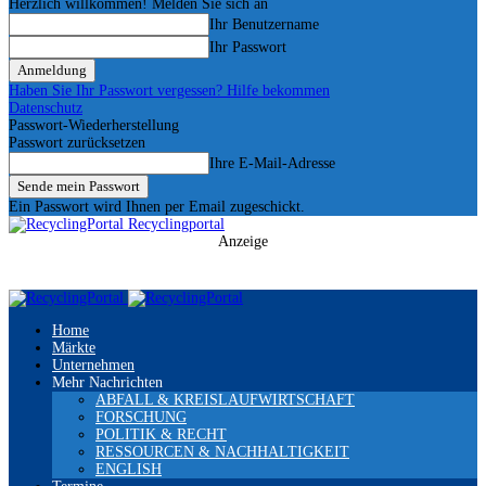
Herzlich willkommen! Melden Sie sich an
Ihr Benutzername
Ihr Passwort
Haben Sie Ihr Passwort vergessen? Hilfe bekommen
Datenschutz
Passwort-Wiederherstellung
Passwort zurücksetzen
Ihre E-Mail-Adresse
Ein Passwort wird Ihnen per Email zugeschickt.
Recyclingportal
Anzeige
Home
Märkte
Unternehmen
Mehr Nachrichten
ABFALL & KREISLAUFWIRTSCHAFT
FORSCHUNG
POLITIK & RECHT
RESSOURCEN & NACHHALTIGKEIT
ENGLISH