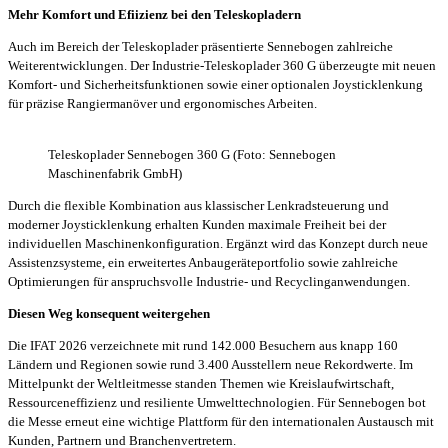
Mehr Komfort und Efiizienz bei den Teleskopladern
Auch im Bereich der Teleskoplader präsentierte Sennebogen zahlreiche
Weiterentwicklungen. Der Industrie-Teleskoplader 360 G überzeugte mit neuen
Komfort- und Sicherheitsfunktionen sowie einer optionalen Joysticklenkung
für präzise Rangiermanöver und ergonomisches Arbeiten.
Teleskoplader Sennebogen 360 G (Foto: Sennebogen
Maschinenfabrik GmbH)
Durch die flexible Kombination aus klassischer Lenkradsteuerung und
moderner Joysticklenkung erhalten Kunden maximale Freiheit bei der
individuellen Maschinenkonfiguration. Ergänzt wird das Konzept durch neue
Assistenzsysteme, ein erweitertes Anbaugeräteportfolio sowie zahlreiche
Optimierungen für anspruchsvolle Industrie- und Recyclinganwendungen.
Diesen Weg konsequent weitergehen
Die IFAT 2026 verzeichnete mit rund 142.000 Besuchern aus knapp 160
Ländern und Regionen sowie rund 3.400 Ausstellern neue Rekordwerte. Im
Mittelpunkt der Weltleitmesse standen Themen wie Kreislaufwirtschaft,
Ressourceneffizienz und resiliente Umwelttechnologien. Für Sennebogen bot
die Messe erneut eine wichtige Plattform für den internationalen Austausch mit
Kunden, Partnern und Branchenvertretern.