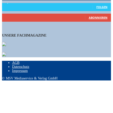
15,658
Follower
FOLGEN
461
Abonnenten
ABONNIEREN
UNSERE FACHMAGAZINE
AGB
Datenschutz
Impressum
© MSV Mediaservice & Verlag GmbH