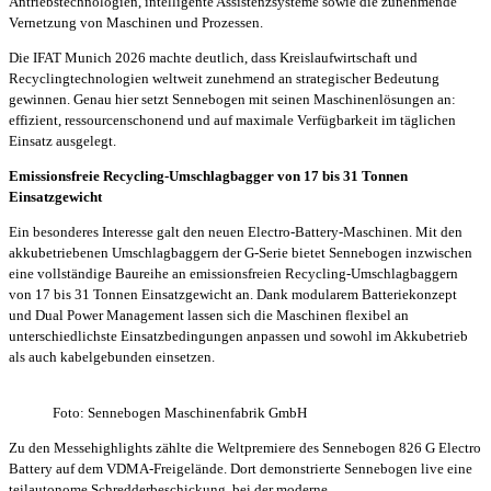
Antriebstechnologien, intelligente Assistenzsysteme sowie die zunehmende
Vernetzung von Maschinen und Prozessen.
Die IFAT Munich 2026 machte deutlich, dass Kreislaufwirtschaft und
Recyclingtechnologien weltweit zunehmend an strategischer Bedeutung
gewinnen. Genau hier setzt Sennebogen mit seinen Maschinenlösungen an:
effizient, ressourcenschonend und auf maximale Verfügbarkeit im täglichen
Einsatz ausgelegt.
Emissionsfreie Recycling-Umschlagbagger von 17 bis 31 Tonnen
Einsatzgewicht
Ein besonderes Interesse galt den neuen Electro-Battery-Maschinen. Mit den
akkubetriebenen Umschlagbaggern der G-Serie bietet Sennebogen inzwischen
eine vollständige Baureihe an emissionsfreien Recycling-Umschlagbaggern
von 17 bis 31 Tonnen Einsatzgewicht an. Dank modularem Batteriekonzept
und Dual Power Management lassen sich die Maschinen flexibel an
unterschiedlichste Einsatzbedingungen anpassen und sowohl im Akkubetrieb
als auch kabelgebunden einsetzen.
Foto: Sennebogen Maschinenfabrik GmbH
Zu den Messehighlights zählte die Weltpremiere des Sennebogen 826 G Electro
Battery auf dem VDMA-Freigelände. Dort demonstrierte Sennebogen live eine
teilautonome Schredderbeschickung, bei der moderne