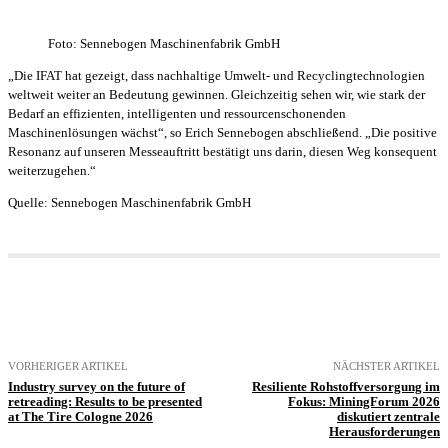
Foto: Sennebogen Maschinenfabrik GmbH
„Die IFAT hat gezeigt, dass nachhaltige Umwelt- und Recyclingtechnologien
weltweit weiter an Bedeutung gewinnen. Gleichzeitig sehen wir, wie stark der
Bedarf an effizienten, intelligenten und ressourcenschonenden
Maschinenlösungen wächst“, so Erich Sennebogen abschließend. „Die positive
Resonanz auf unseren Messeauftritt bestätigt uns darin, diesen Weg konsequent
weiterzugehen.“
Quelle: Sennebogen Maschinenfabrik GmbH
VORHERIGER ARTIKEL
NÄCHSTER ARTIKEL
Industry survey on the future of
Resiliente Rohstoffversorgung im
retreading: Results to be presented
Fokus: MiningForum 2026
at The Tire Cologne 2026
diskutiert zentrale
Herausforderungen