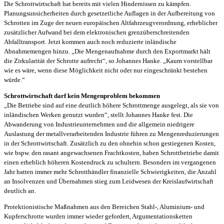
Die Schrottwirtschaft hat bereits mit vielen Hindernissen zu kämpfen.
Planungsunsicherheiten durch gesetzetliche Auflagen in der Aufbereitung von
Schrotten im Zuge der neuen europäischen Altfahrzeugverordnung, erheblicher
zusätzlicher Aufwand bei dem elektronischen grenzüberschreitenden
Abfalltransport. Jetzt kommen auch noch reduzierte inländische
Abnahmemengen hinzu. „Die Mengenaufnahme durch den Exportmarkt hält
die Zirkularität der Schrotte aufrecht“, so Johannes Hanke. „Kaum vorstellbar
wie es wäre, wenn diese Möglichkeit nicht oder nur eingeschränkt bestehen
würde.“
Schrottwirtschaft darf kein Mengenproblem bekommen
„Die Betriebe sind auf eine deutlich höhere Schrottmenge ausgelegt, als sie von
inländischen Werken genutzt wurden“, stellt Johannes Hanke fest. Die
Abwanderung von Industrieunternehmen und die allgemein niedrigere
Auslastung der metallverarbeitenden Industrie führen zu Mengenreduzierungen
in der Schrottwirtschaft. Zusätzlich zu den ohnehin schon gestiegenen Kosten,
wie bspw. den rasant angewachsenen Frachtkosten, haben Schrottbetriebe damit
einen erheblich höheren Kostendruck zu schultern. Besonders im vergangenen
Jahr hatten immer mehr Schrotthändler finanzielle Schwierigkeiten, die Anzahl
an Insolvenzen und Übernahmen stieg zum Leidwesen der Kreislaufwirtschaft
deutlich an.
Protektionistische Maßnahmen aus den Bereichen Stahl-, Aluminium- und
Kupferschrotte wurden immer wieder gefordert, Argumentationsketten