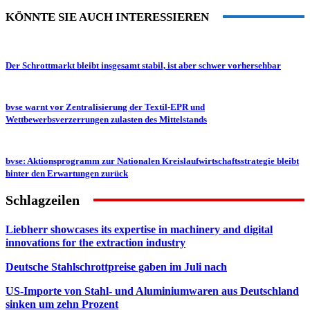
KÖNNTE SIE AUCH INTERESSIEREN
Der Schrottmarkt bleibt insgesamt stabil, ist aber schwer vorhersehbar
bvse warnt vor Zentralisierung der Textil-EPR und
Wettbewerbsverzerrungen zulasten des Mittelstands
bvse: Aktionsprogramm zur Nationalen Kreislaufwirtschaftsstrategie bleibt
hinter den Erwartungen zurück
Schlagzeilen
Liebherr showcases its expertise in machinery and digital
innovations for the extraction industry
Deutsche Stahlschrottpreise gaben im Juli nach
US-Importe von Stahl- und Aluminiumwaren aus Deutschland
sinken um zehn Prozent