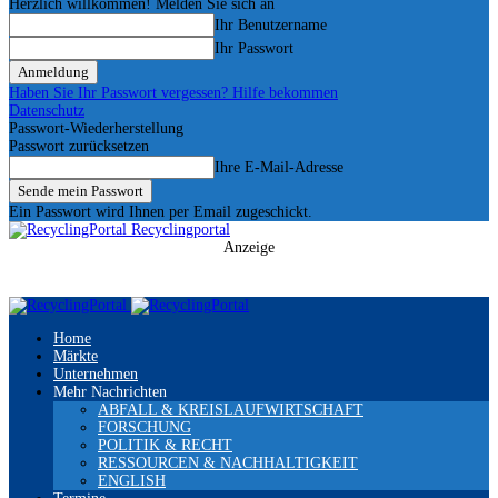
Herzlich willkommen! Melden Sie sich an
Ihr Benutzername
Ihr Passwort
Haben Sie Ihr Passwort vergessen? Hilfe bekommen
Datenschutz
Passwort-Wiederherstellung
Passwort zurücksetzen
Ihre E-Mail-Adresse
Ein Passwort wird Ihnen per Email zugeschickt.
Recyclingportal
Anzeige
Home
Märkte
Unternehmen
Mehr Nachrichten
ABFALL & KREISLAUFWIRTSCHAFT
FORSCHUNG
POLITIK & RECHT
RESSOURCEN & NACHHALTIGKEIT
ENGLISH