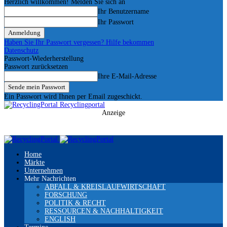
Herzlich willkommen! Melden Sie sich an
Ihr Benutzername
Ihr Passwort
Haben Sie Ihr Passwort vergessen? Hilfe bekommen
Datenschutz
Passwort-Wiederherstellung
Passwort zurücksetzen
Ihre E-Mail-Adresse
Ein Passwort wird Ihnen per Email zugeschickt.
Recyclingportal
Anzeige
Home
Märkte
Unternehmen
Mehr Nachrichten
ABFALL & KREISLAUFWIRTSCHAFT
FORSCHUNG
POLITIK & RECHT
RESSOURCEN & NACHHALTIGKEIT
ENGLISH