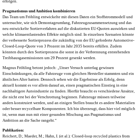
erfolgen.
Pragmatismus und Ambition kombinieren
Das Team um Fröhling entwickelte mit diesen Daten ein Stoffstrommodell und
untersuchte, wie sich Demontageumfang, Fahrzeugzusammensetzung und das
neu entwickelte Sortierverfahren auf die diskutierten EU-Quoten auswirken und
welche klimaentlastenden Effekte möglich sind. In einzelnen Szenarien könnte
der verbesserte Sortierprozess die zukünftig von der EU geforderte Automotive-
Closed-Loop-Quote von 3 Prozent im Jahr 2035 bereits erfüllen. Zudem
könnten durch den Sortierprozess die sonst in der Verbrennung entstehenden
Treibhausgasemissionen um 29 Prozent gesenkt werden.
Magnus Fröhling betont jedoch: „Unser Versuch unterlag gewissen
Einschränkungen, da alle Fahrzeuge vom gleichen Hersteller stammten und ein
ähnliches Alter hatten. Dennoch sehen wir die Ergebnisse als Erfolg, denn
aktuell kommt es vor allem darauf an, einen pragmatischen Einstieg in eine
nachhaltigere Autoindustrie zu finden. Hierfür braucht es verschiedene Ansätze,
die nicht erst bei der Verschrottung beginnen. Fahrzeuge müssen teilweise
anders konstruiert werden, und an einigen Stellen braucht es andere Materialien
oder besser recycelbare Komponenten. Ich bin überzeugt, dass hier viel möglich
ist, wenn man nun mit einer gesunden Mischung aus Pragmatismus und
Ambition an die Sache rangeht.“
Publikation:
Reichert, D.; Maeder, M.; Hahn, I. (et al.): Closed-loop recycled plastics from