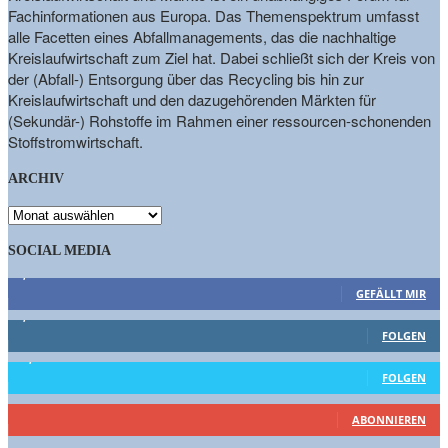
Fachinformationen aus Europa. Das Themenspektrum umfasst
alle Facetten eines Abfallmanagements, das die nachhaltige
Kreislaufwirtschaft zum Ziel hat. Dabei schließt sich der Kreis von
der (Abfall-) Entsorgung über das Recycling bis hin zur
Kreislaufwirtschaft und den dazugehörenden Märkten für
(Sekundär-) Rohstoffe im Rahmen einer ressourcen-schonenden
Stoffstromwirtschaft.
ARCHIV
ARCHIV
SOCIAL MEDIA
9,863
Fans
GEFÄLLT MIR
1,662
Follower
FOLGEN
15,658
Follower
FOLGEN
460
Abonnenten
ABONNIEREN