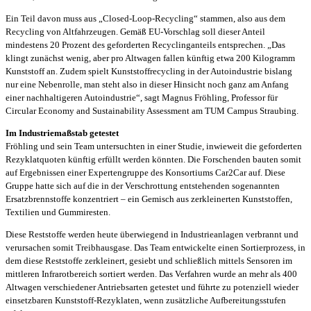
Ein Teil davon muss aus „Closed-Loop-Recycling“ stammen, also aus dem
Recycling von Altfahrzeugen. Gemäß EU-Vorschlag soll dieser Anteil
mindestens 20 Prozent des geforderten Recyclinganteils entsprechen. „Das
klingt zunächst wenig, aber pro Altwagen fallen künftig etwa 200 Kilogramm
Kunststoff an. Zudem spielt Kunststoffrecycling in der Autoindustrie bislang
nur eine Nebenrolle, man steht also in dieser Hinsicht noch ganz am Anfang
einer nachhaltigeren Autoindustrie“, sagt Magnus Fröhling, Professor für
Circular Economy and Sustainability Assessment am TUM Campus Straubing.
Im Industriemaßstab getestet
Fröhling und sein Team untersuchten in einer Studie, inwieweit die geforderten
Rezyklatquoten künftig erfüllt werden könnten. Die Forschenden bauten somit
auf Ergebnissen einer Expertengruppe des Konsortiums Car2Car auf. Diese
Gruppe hatte sich auf die in der Verschrottung entstehenden sogenannten
Ersatzbrennstoffe konzentriert – ein Gemisch aus zerkleinerten Kunststoffen,
Textilien und Gummiresten.
Diese Reststoffe werden heute überwiegend in Industrieanlagen verbrannt und
verursachen somit Treibhausgase. Das Team entwickelte einen Sortierprozess, in
dem diese Reststoffe zerkleinert, gesiebt und schließlich mittels Sensoren im
mittleren Infrarotbereich sortiert werden. Das Verfahren wurde an mehr als 400
Altwagen verschiedener Antriebsarten getestet und führte zu potenziell wieder
einsetzbaren Kunststoff-Rezyklaten, wenn zusätzliche Aufbereitungsstufen