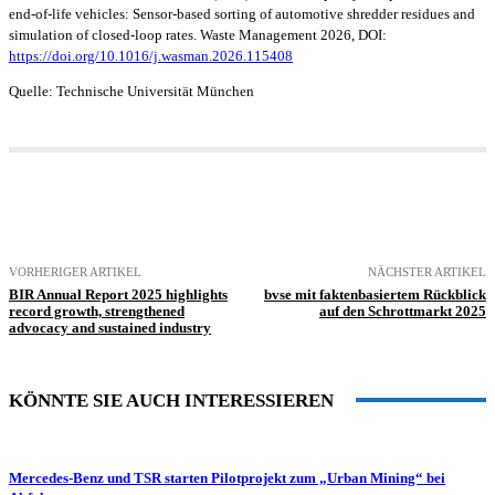
end-of-life vehicles: Sensor-based sorting of automotive shredder residues and
simulation of closed-loop rates. Waste Management 2026, DOI:
https://doi.org/10.1016/j.wasman.2026.115408
Quelle: Technische Universität München
VORHERIGER ARTIKEL
NÄCHSTER ARTIKEL
BIR Annual Report 2025 highlights
bvse mit faktenbasiertem Rückblick
record growth, strengthened
auf den Schrottmarkt 2025
advocacy and sustained industry
KÖNNTE SIE AUCH INTERESSIEREN
Mercedes-Benz und TSR starten Pilotprojekt zum „Urban Mining“ bei