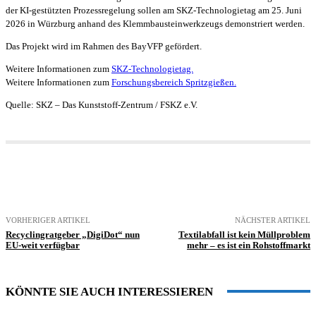
der KI-gestützten Prozessregelung sollen am SKZ-Technologietag am 25. Juni
2026 in Würzburg anhand des Klemmbausteinwerkzeugs demonstriert werden.
Das Projekt wird im Rahmen des BayVFP gefördert.
Weitere Informationen zum
SKZ-Technologietag.
Weitere Informationen zum
Forschungsbereich Spritzgießen.
Quelle: SKZ – Das Kunststoff-Zentrum / FSKZ e.V.
VORHERIGER ARTIKEL
NÄCHSTER ARTIKEL
Recyclingratgeber „DigiDot“ nun
Textilabfall ist kein Müllproblem
EU-weit verfügbar
mehr – es ist ein Rohstoffmarkt
KÖNNTE SIE AUCH INTERESSIEREN