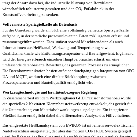
trägt der Ansatz dazu bei, die industrielle Nutzung von Rezyklaten
wirtschaftlich robuster zu gestalten und den CO₂-Fußabdruck in der
Kunststoffverarbeitung zu senken.
Vollvernetzte Spritzgießzelle als Datenbasis
Für die Umsetzung wurde am SKZ eine vollständig vernetzte Spritzgießzelle
aufgebaut, in der sämtliche prozessrelevanten Daten zyklusgenau erfasst und
zusammengeführt werden. Dies umfasst sowohl Maschinendaten als auch
Informationen aus Heißkanal, Werkzeug und Temperierung sowie
Qualitätsmerkmale wie Entformungstemperatur und Bauteilgewicht. Ergänzend
wird der Energieverbrauch einzelner Hauptverbraucher erfasst, um eine
umfassende datenbasierte Bewertung des gesamten Prozesses zu ermöglichen.
Die Datenkommunikation basiert auf einer durchgängigen Integration von OPC
UA und MQTT, wodurch eine direkte Rückkopplung zwischen
Prozessparametern und Bauteilqualität ermöglicht wird.
Werkzeugtechnologie und kavitätenbezogene Regelung
In Zusammenarbeit mit dem Werkzeugbauer GHD Präzisionsformenbau wurde
ein spezielles 2-Kavitäten-Klemmbausteinwerkzeug entwickelt, das gezielt für
die Untersuchung von Materialschwankungen ausgelegt ist. Ein integrierter
Fließindikator ermöglicht dabei die differenzierte Analyse des Füllverhaltens.
Das eingesetzte Heißkanalsystem von EWIKON ist mit einem servoelektrischen
Nadelverschluss ausgestattet, der über das motion CONTROL System geregelt
wird. Im Rahmen des Projekts wurde dieser Nadelverschluss zusätzlich für eine