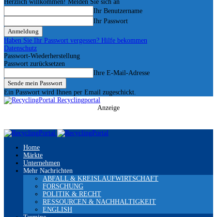
Herzlich willkommen! Melden Sie sich an
Ihr Benutzername
Ihr Passwort
Haben Sie Ihr Passwort vergessen? Hilfe bekommen
Datenschutz
Passwort-Wiederherstellung
Passwort zurücksetzen
Ihre E-Mail-Adresse
Ein Passwort wird Ihnen per Email zugeschickt.
Recyclingportal
Anzeige
Home
Märkte
Unternehmen
Mehr Nachrichten
ABFALL & KREISLAUFWIRTSCHAFT
FORSCHUNG
POLITIK & RECHT
RESSOURCEN & NACHHALTIGKEIT
ENGLISH