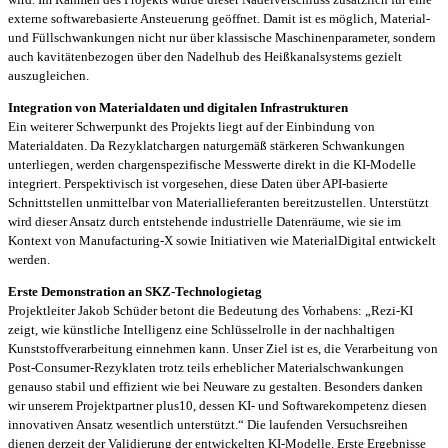
externe softwarebasierte Ansteuerung geöffnet. Damit ist es möglich, Material-
und Füllschwankungen nicht nur über klassische Maschinenparameter, sondern
auch kavitätenbezogen über den Nadelhub des Heißkanalsystems gezielt
auszugleichen.
Integration von Materialdaten und digitalen Infrastrukturen
Ein weiterer Schwerpunkt des Projekts liegt auf der Einbindung von
Materialdaten. Da Rezyklatchargen naturgemäß stärkeren Schwankungen
unterliegen, werden chargenspezifische Messwerte direkt in die KI-Modelle
integriert. Perspektivisch ist vorgesehen, diese Daten über API-basierte
Schnittstellen unmittelbar von Materiallieferanten bereitzustellen. Unterstützt
wird dieser Ansatz durch entstehende industrielle Datenräume, wie sie im
Kontext von Manufacturing-X sowie Initiativen wie MaterialDigital entwickelt
werden.
Erste Demonstration an SKZ-Technologietag
Projektleiter Jakob Schüder betont die Bedeutung des Vorhabens: „Rezi-KI
zeigt, wie künstliche Intelligenz eine Schlüsselrolle in der nachhaltigen
Kunststoffverarbeitung einnehmen kann. Unser Ziel ist es, die Verarbeitung von
Post-Consumer-Rezyklaten trotz teils erheblicher Materialschwankungen
genauso stabil und effizient wie bei Neuware zu gestalten. Besonders danken
wir unserem Projektpartner plus10, dessen KI- und Softwarekompetenz diesen
innovativen Ansatz wesentlich unterstützt.“ Die laufenden Versuchsreihen
dienen derzeit der Validierung der entwickelten KI-Modelle. Erste Ergebnisse