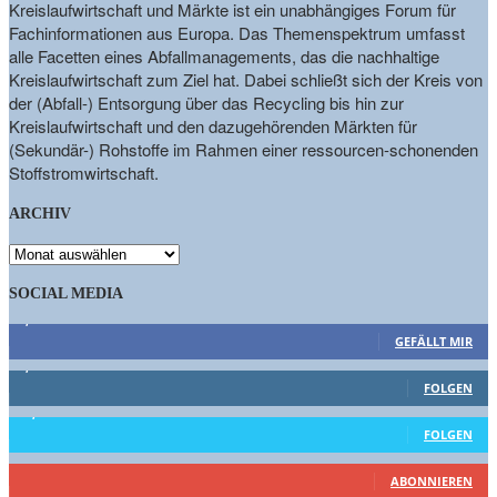
Kreislaufwirtschaft und Märkte ist ein unabhängiges Forum für
Fachinformationen aus Europa. Das Themenspektrum umfasst
alle Facetten eines Abfallmanagements, das die nachhaltige
Kreislaufwirtschaft zum Ziel hat. Dabei schließt sich der Kreis von
der (Abfall-) Entsorgung über das Recycling bis hin zur
Kreislaufwirtschaft und den dazugehörenden Märkten für
(Sekundär-) Rohstoffe im Rahmen einer ressourcen-schonenden
Stoffstromwirtschaft.
ARCHIV
ARCHIV
SOCIAL MEDIA
9,863
Fans
GEFÄLLT MIR
1,662
Follower
FOLGEN
15,658
Follower
FOLGEN
461
Abonnenten
ABONNIEREN