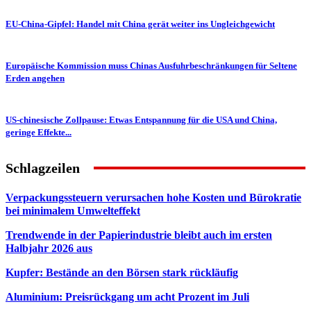
EU-China-Gipfel: Handel mit China gerät weiter ins Ungleichgewicht
Europäische Kommission muss Chinas Ausfuhrbeschränkungen für Seltene
Erden angehen
US-chinesische Zollpause: Etwas Entspannung für die USA und China,
geringe Effekte...
Schlagzeilen
Verpackungssteuern verursachen hohe Kosten und Bürokratie
bei minimalem Umwelteffekt
Trendwende in der Papierindustrie bleibt auch im ersten
Halbjahr 2026 aus
Kupfer: Bestände an den Börsen stark rückläufig
Aluminium: Preisrückgang um acht Prozent im Juli