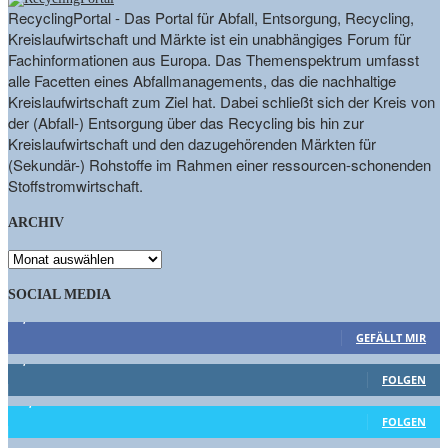
RecyclingPortal - Das Portal für Abfall, Entsorgung, Recycling,
Kreislaufwirtschaft und Märkte ist ein unabhängiges Forum für
Fachinformationen aus Europa. Das Themenspektrum umfasst
alle Facetten eines Abfallmanagements, das die nachhaltige
Kreislaufwirtschaft zum Ziel hat. Dabei schließt sich der Kreis von
der (Abfall-) Entsorgung über das Recycling bis hin zur
Kreislaufwirtschaft und den dazugehörenden Märkten für
(Sekundär-) Rohstoffe im Rahmen einer ressourcen-schonenden
Stoffstromwirtschaft.
ARCHIV
ARCHIV
SOCIAL MEDIA
9,863
Fans
GEFÄLLT MIR
1,662
Follower
FOLGEN
15,658
Follower
FOLGEN
461
Abonnenten