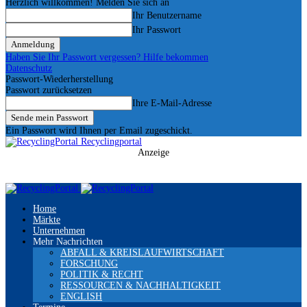
Herzlich willkommen! Melden Sie sich an
Ihr Benutzername
Ihr Passwort
Haben Sie Ihr Passwort vergessen? Hilfe bekommen
Datenschutz
Passwort-Wiederherstellung
Passwort zurücksetzen
Ihre E-Mail-Adresse
Ein Passwort wird Ihnen per Email zugeschickt.
Recyclingportal
Anzeige
Home
Märkte
Unternehmen
Mehr Nachrichten
ABFALL & KREISLAUFWIRTSCHAFT
FORSCHUNG
POLITIK & RECHT
RESSOURCEN & NACHHALTIGKEIT
ENGLISH