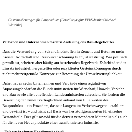
Gesteinskörnungen für Bauprodukte (Foto/Copyright: FEhS-Institut/Michael
Wieschke)
Verbände und Unternehmen fordern Änderung des Bau-Regelwerks.
Dass die Verwendung von Sekundärrohstoffen in Zement und Beton zu mehr
Kreislaufwirtschaft und Ressourcenschonung führt, ist unstrittig. Was politisch
gewollt ist, scheitert aber häufig am bestehenden Regelwerk. Es behindert den
Einsatz industriell hergestellter oder rezyklierter Gesteinskörnungen durch
nicht mehr zeitgemäße Konzepte zur Bewertung der Umweltverträglichkeit.
Daher haben sechs Unternehmen und Verbände einen regulativen
Anpassungsbedarf an die Bundesministerien für Wirtschaft, Umwelt, Verkehr
und Bau sowie alle betreffenden Landesministerien adressiert. Sie fordern die
Bewertung der Umweltverträglichkeit anhand von Eluatwerten des
Bauprodukts – ein Prozedere, das seit Langem im Verkehrswegebau etabliert
und bewährt ist – und nicht auf Basis von Feststoffgrenzwerten für einzelne
Bestandteile. Dies gilt sowohl für die derzeit verwendeten Materialien als auch
für die neuen Nebenprodukte einer transformierten Industrie.
„Es besteht akuter Handlungsbedarf“