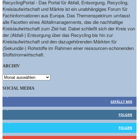
RecyclingPortal - Das Portal für Abfall, Entsorgung, Recycling,
Kreislaufwirtschaft und Märkte ist ein unabhängiges Forum für
Fachinformationen aus Europa. Das Themenspektrum umfasst
alle Facetten eines Abfallmanagements, das die nachhaltige
Kreislaufwirtschaft zum Ziel hat. Dabei schließt sich der Kreis von
der (Abfall-) Entsorgung über das Recycling bis hin zur
Kreislaufwirtschaft und den dazugehörenden Märkten für
(Sekundär-) Rohstoffe im Rahmen einer ressourcen-schonenden
Stoffstromwirtschaft.
ARCHIV
ARCHIV
SOCIAL MEDIA
9,863
Fans
GEFÄLLT MIR
1,662
Follower
FOLGEN
15,658
Follower
FOLGEN
460
Abonnenten