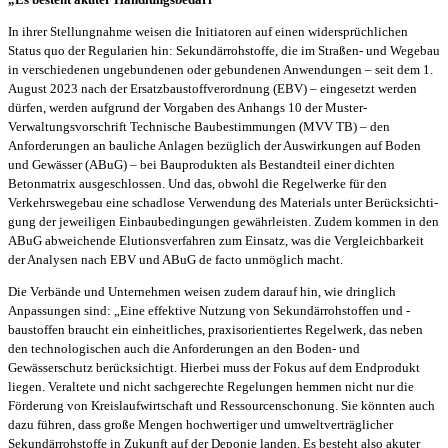
In ihrer Stellungnahme weisen die Initiatoren auf einen widersprüchlichen
Status quo der Regularien hin: Sekundärrohstoffe, die im Straßen- und Wegebau
in verschiedenen ungebun­denen oder gebundenen Anwendungen – seit dem 1.
August 2023 nach der Ersatzbaustoff­verordnung (EBV) – eingesetzt werden
dürfen, werden aufgrund der Vorgaben des Anhangs 10 der Muster-
Verwaltungsvorschrift Technische Baubestimmungen (MVV TB) – den
Anforderungen an bauliche Anlagen bezüglich der Auswirkungen auf Boden
und Gewässer (ABuG) – bei Baupro­dukten als Bestandteil einer dichten
Betonmatrix ausgeschlossen. Und das, obwohl die Regel­werke für den
Verkehrswegebau eine schadlose Verwendung des Materials unter Berücksichti­
gung der jeweiligen Einbaubedingungen gewährleisten. Zudem kommen in den
ABuG ab­weichende Elutionsverfahren zum Einsatz, was die Vergleichbarkeit
der Analysen nach EBV und ABuG de facto unmöglich macht.
Die Verbände und Unternehmen weisen zudem darauf hin, wie dringlich
Anpassungen sind: „Eine effektive Nutzung von Sekundärrohstoffen und -
baustoffen braucht ein einheitliches, praxis­orientiertes Regelwerk, das neben
den technologischen auch die Anforderungen an den Boden- und
Gewässerschutz berücksichtigt. Hierbei muss der Fokus auf dem Endprodukt
liegen. Veraltete und nicht sachgerechte Regelungen hemmen nicht nur die
Förderung von Kreislaufwirt­schaft und Ressourcenschonung. Sie könnten auch
dazu führen, dass große Mengen hochwer­tiger und umweltverträglicher
Sekundärrohstoffe in Zukunft auf der Deponie landen. Es besteht also akuter