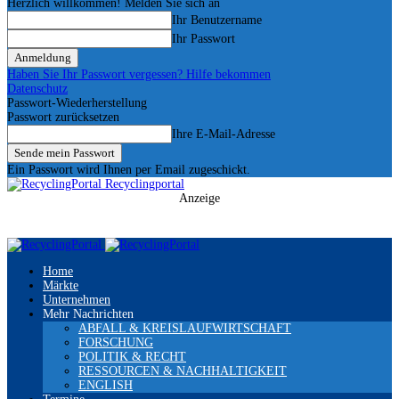
Herzlich willkommen! Melden Sie sich an
Ihr Benutzername
Ihr Passwort
Haben Sie Ihr Passwort vergessen? Hilfe bekommen
Datenschutz
Passwort-Wiederherstellung
Passwort zurücksetzen
Ihre E-Mail-Adresse
Ein Passwort wird Ihnen per Email zugeschickt.
Recyclingportal
Anzeige
Home
Märkte
Unternehmen
Mehr Nachrichten
ABFALL & KREISLAUFWIRTSCHAFT
FORSCHUNG
POLITIK & RECHT
RESSOURCEN & NACHHALTIGKEIT
ENGLISH