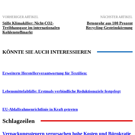
VORHERIGER ARTIKEL
NÄCHSTER ARTIKEL
Stille Klimakiller: Nicht-CO2-
Betonrohr aus 100 Prozent
Treibhausgase im internationalen
Recycling-Gesteinskörnung
Kohlenstoffmarkt
KÖNNTE SIE AUCH INTERESSIEREN
Erweiterte Herstellerverantwortung für Textilien:
Lebensmittelabfälle: Erstmals verbindliche Reduktionsziele festgelegt
EU-Abfallrahmenrichtlinie in Kraft getreten
Schlagzeilen
Verpackungssteuern verursachen hohe Kosten und Bürokratie