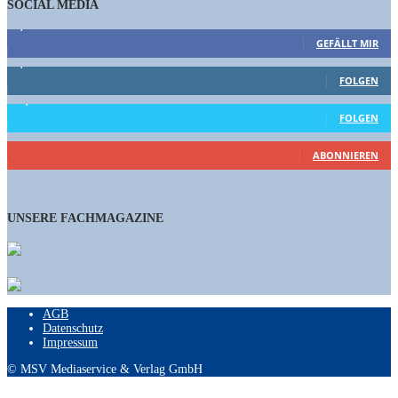
SOCIAL MEDIA
9,863
Fans
GEFÄLLT MIR
1,662
Follower
FOLGEN
15,658
Follower
FOLGEN
460
Abonnenten
ABONNIEREN
UNSERE FACHMAGAZINE
AGB
Datenschutz
Impressum
© MSV Mediaservice & Verlag GmbH