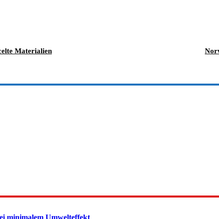
elte Materialien
Norw
ei minimalem Umwelteffekt