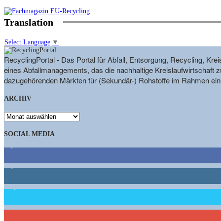
Translation
Select Language
▼
RecyclingPortal - Das Portal für Abfall, Entsorgung, Recycling, K
eines Abfallmanagements, das die nachhaltige Kreislaufwirtschaft zu
dazugehörenden Märkten für (Sekundär-) Rohstoffe im Rahmen eine
ARCHIV
ARCHIV
SOCIAL MEDIA
9,863
Fans
1,662
Follower
15,658
Follower
461
Abonnenten