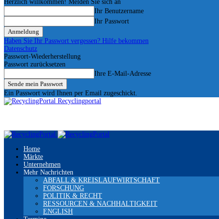
Herzlich willkommen! Melden Sie sich an
Ihr Benutzername
Ihr Passwort
Haben Sie Ihr Passwort vergessen? Hilfe bekommen
Datenschutz
Passwort-Wiederherstellung
Passwort zurücksetzen
Ihre E-Mail-Adresse
Ein Passwort wird Ihnen per Email zugeschickt.
Recyclingportal
Home
Märkte
Unternehmen
Mehr Nachrichten
ABFALL & KREISLAUFWIRTSCHAFT
FORSCHUNG
POLITIK & RECHT
RESSOURCEN & NACHHALTIGKEIT
ENGLISH