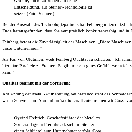
Gruppe, blickt zufrieden auf seine
Entscheidung, auf Steinert-Technologie zu
setzen (Foto: Steinert)
Bei der Auswahl des Technologiepartners hat Feinberg unterschiedlich
Ende herausgefunden, dass Steinert preislich konkurrenzfähig und in B
Feinberg betont die Zuverlässigkeit der Maschinen. „Diese Maschinen br
unser Unternehmen.“
Als Fan von Oldtimern weiß Feinberg Qualität zu schätzen: „Ich sammel
hier eine Parallele zu Steinert. Es gibt mir ein gutes Gefühl, wenn ic
kann.“
Qualität beginnt mit der Sortierung
Am Anfang der Metall-Aufbereitung bei Metallco steht das Schreddern d
wir in Schwer- und Aluminiumfraktionen. Heute trennen wir Guss- von
Øyvind Frebrich, Geschäftsführer der Metallco
Sortieranlage in Fredrikstad, sieht in Steinert
einen Schlüssel zum Unternehmenserfolg (Foto: