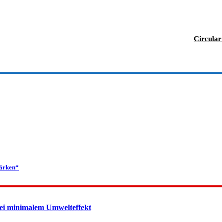
Circular
tärken“
ei minimalem Umwelteffekt