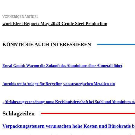
VORHERIGER ARTIKEL
worldsteel Report: May 2023 Crude Steel Production
KÖNNTE SIE AUCH INTERESSIEREN
Eural Gnutti: Warum die Zukunft des Aluminiums über Altmetall führt
Aurubis weiht Anlage für Recycling von strategischen Metallen ein
„Altfahrzeugverordnung muss Kreislaufwirtschaft bei Stahl und Aluminium s
Schlagzeilen
Verpackungssteuern verursachen hohe Kosten und Bürokratie b