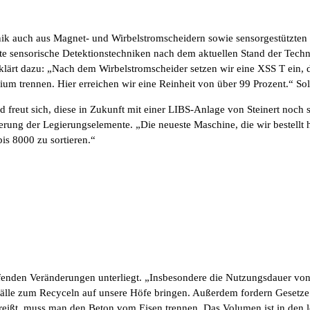
ik auch aus Magnet- und Wirbelstromscheidern sowie sensorgestützten S
 sensorische Detektionstechniken nach dem aktuellen Stand der Techni
klärt dazu: „Nach dem Wirbelstromscheider setzen wir eine XSS T ein, 
m trennen. Hier erreichen wir eine Reinheit von über 99 Prozent.“ Solc
 und freut sich, diese in Zukunft mit einer LIBS-Anlage von Steinert no
ung der Legierungselemente. „Die neueste Maschine, die wir bestellt h
is 8000 zu sortieren.“
reifenden Veränderungen unterliegt. „Insbesondere die Nutzungsdauer
bfälle zum Recyceln auf unsere Höfe bringen. Außerdem fordern Gesetze 
ißt, muss man den Beton vom Eisen trennen. Das Volumen ist in den let