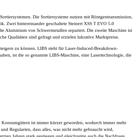
ortiersystemen. Die Sortiersysteme nutzen mit Röntgentransmission,
k. Zwei hintereinander geschaltete Steinert XSS T EVO 5.0
die Aluminium von Schwermetallen separiert. Die zweite Maschine ist
he Qualitäten sind gefragt und erzielen lukrative Marktpreise.
ch steigern zu können. LIBS steht für Laser-Induced-Breakdown-
aben, ist die so genannte LIBS-Maschine, eine Lasertechnologie, die
 von Konsumgütern ist immer kürzer geworden, wodurch immer mehr
und Regularien, dass alles, was nicht mehr gebraucht wird,
zten Jahren stark gestiegen und gleichzeitig auch die Nachfrage