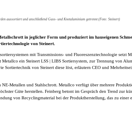
den aussortiert und anschließend Guss- und Knetaluminium getrennt (Foto: Steinert)
etallschrott in jeglicher Form und produziert im hauseigenen Schm
tiertechnologie von Steinert.
rtiersystemen mit Transmissions- und Fluoreszenztechnologie setzt Meta
iert Metallco ein Steinert LSS | LIBS Sortiersystem, zur Trennung von 
ie Sortiertechnik von Steinert diese löst, erläutern CEO und Mehrheits
 NE-Metallen und Stahlschrott. Metallco verfügt über mehrere Produkti
hster Güte herstellen. Feinberg betont im Gespräch den Trend zur k
endung von Recyclingmaterial bei der Produktherstellung, das zu einer