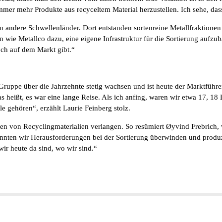
mer mehr Produkte aus recyceltem Material herzustellen. Ich sehe, dass
n andere Schwellenländer. Dort entstanden sortenreine Metallfraktion
ie Metallco dazu, eine eigene Infrastruktur für die Sortierung aufzub
och auf dem Markt gibt.“
Gruppe über die Jahrzehnte stetig wachsen und ist heute der Marktführ
s heißt, es war eine lange Reise. Als ich anfing, waren wir etwa 17, 18 
e gehören“, erzählt Laurie Feinberg stolz.
den von Recyclingmaterialien verlangen. So resümiert Øyvind Frebrich, w
ten wir Herausforderungen bei der Sortierung überwinden und produzier
wir heute da sind, wo wir sind.“