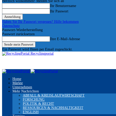
Herzlich willkommen! Melden Sie sich an
Ihr Benutzername
Ihr Passwort
Haben Sie Ihr Passwort vergessen? Hilfe bekommen
Datenschutz
Passwort-Wiederherstellung
Passwort zurücksetzen
Ihre E-Mail-Adresse
Ein Passwort wird Ihnen per Email zugeschickt.
Recyclingportal
Home
Märkte
Unternehmen
Mehr Nachrichten
ABFALL & KREISLAUFWIRTSCHAFT
FORSCHUNG
POLITIK & RECHT
RESSOURCEN & NACHHALTIGKEIT
ENGLISH