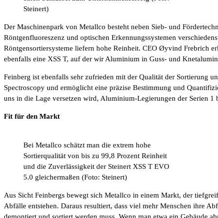
Steinert)
Der Maschinenpark von Metallco besteht neben Sieb- und Fördertechn
Röntgenfluoreszenz und optischen Erkennungssystemen verschiedenste
Röntgensortiersysteme liefern hohe Reinheit. CEO Øyvind Frebrich er
ebenfalls eine XSS T, auf der wir Aluminium in Guss- und Knetaluminiu
Feinberg ist ebenfalls sehr zufrieden mit der Qualität der Sortierung
Spectroscopy und ermöglicht eine präzise Bestimmung und Quantifizier
uns in die Lage versetzen wird, Aluminium-Legierungen der Serien 1 b
Fit für den Markt
Bei Metallco schätzt man die extrem hohe
Sortierqualität von bis zu 99,8 Prozent Reinheit
und die Zuverlässigkeit der Steinert XSS T EVO
5.0 gleichermaßen (Foto: Steinert)
Aus Sicht Feinbergs bewegt sich Metallco in einem Markt, der tiefg
Abfälle entstehen. Daraus resultiert, dass viel mehr Menschen ihre A
demontiert und sortiert werden muss. Wenn man etwa ein Gebäude abre