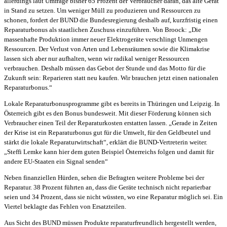
allerdings laut Umfrage bisher 65 Prozent der Verbraucher daran, das alte Gerät
in Stand zu setzen. Um weniger Müll zu produzieren und Ressourcen zu
schonen, fordert der BUND die Bundesregierung deshalb auf, kurzfristig einen
Reparaturbonus als staatlichen Zuschuss einzuführen. Von Broock: „Die
massenhafte Produktion immer neuer Elektrogeräte verschlingt Unmengen
Ressourcen. Der Verlust von Arten und Lebensräumen sowie die Klimakrise
lassen sich aber nur aufhalten, wenn wir radikal weniger Ressourcen
verbrauchen. Deshalb müssen das Gebot der Stunde und das Motto für die
Zukunft sein: Reparieren statt neu kaufen. Wir brauchen jetzt einen nationalen
Reparaturbonus.“
Lokale Reparaturbonusprogramme gibt es bereits in Thüringen und Leipzig. In
Österreich gibt es den Bonus bundesweit. Mit dieser Förderung können sich
Verbraucher einen Teil der Reparaturkosten erstatten lassen. „Gerade in Zeiten
der Krise ist ein Reparaturbonus gut für die Umwelt, für den Geldbeutel und
stärkt die lokale Reparaturwirtschaft“, erklärt die BUND-Vertreterin weiter.
„Steffi Lemke kann hier dem guten Beispiel Österreichs folgen und damit für
andere EU-Staaten ein Signal senden“
Neben finanziellen Hürden, sehen die Befragten weitere Probleme bei der
Reparatur. 38 Prozent führten an, dass die Geräte technisch nicht reparierbar
seien und 34 Prozent, dass sie nicht wüssten, wo eine Reparatur möglich sei. Ein
Viertel beklagte das Fehlen von Ersatzteilen.
Aus Sicht des BUND müssen Produkte reparaturfreundlich hergestellt werden,