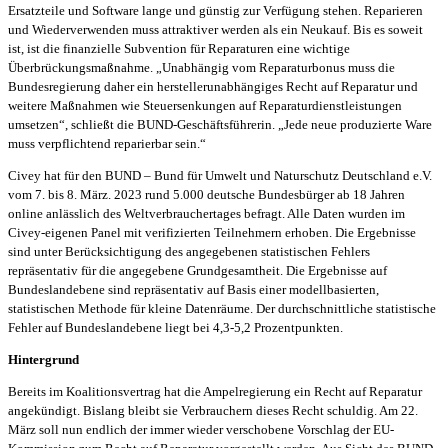
Ersatzteile und Software lange und günstig zur Verfügung stehen. Reparieren
und Wiederverwenden muss attraktiver werden als ein Neukauf. Bis es soweit
ist, ist die finanzielle Subvention für Reparaturen eine wichtige
Überbrückungsmaßnahme. „Unabhängig vom Reparaturbonus muss die
Bundesregierung daher ein herstellerunabhängiges Recht auf Reparatur und
weitere Maßnahmen wie Steuersenkungen auf Reparaturdienstleistungen
umsetzen“, schließt die BUND-Geschäftsführerin. „Jede neue produzierte Ware
muss verpflichtend reparierbar sein.“
Civey hat für den BUND – Bund für Umwelt und Naturschutz Deutschland e.V.
vom 7. bis 8. März. 2023 rund 5.000 deutsche Bundesbürger ab 18 Jahren
online anlässlich des Weltverbrauchertages befragt. Alle Daten wurden im
Civey-eigenen Panel mit verifizierten Teilnehmern erhoben. Die Ergebnisse
sind unter Berücksichtigung des angegebenen statistischen Fehlers
repräsentativ für die angegebene Grundgesamtheit. Die Ergebnisse auf
Bundeslandebene sind repräsentativ auf Basis einer modellbasierten,
statistischen Methode für kleine Datenräume. Der durchschnittliche statistische
Fehler auf Bundeslandebene liegt bei 4,3-5,2 Prozentpunkten.
Hintergrund
Bereits im Koalitionsvertrag hat die Ampelregierung ein Recht auf Reparatur
angekündigt. Bislang bleibt sie Verbrauchern dieses Recht schuldig. Am 22.
März soll nun endlich der immer wieder verschobene Vorschlag der EU-