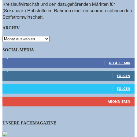
Kreislaufwirtschaft und den dazugehörenden Märkten für
(Sekundär-) Rohstoffe im Rahmen einer ressourcen-schonenden
Stoffstromwirtschaft.
ARCHIV
ARCHIV
SOCIAL MEDIA
9,863
Fans
GEFÄLLT MIR
1,662
Follower
FOLGEN
15,658
Follower
FOLGEN
460
Abonnenten
ABONNIEREN
UNSERE FACHMAGAZINE