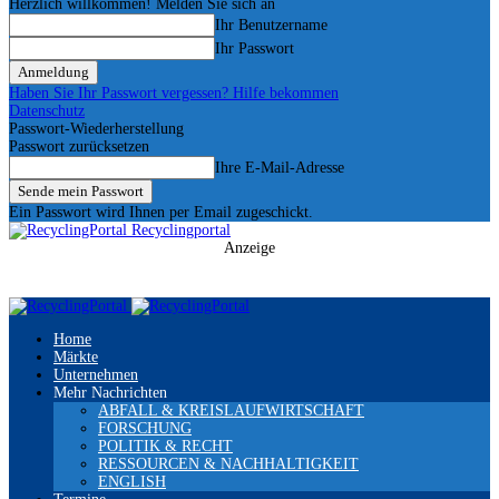
Herzlich willkommen! Melden Sie sich an
Ihr Benutzername
Ihr Passwort
Haben Sie Ihr Passwort vergessen? Hilfe bekommen
Datenschutz
Passwort-Wiederherstellung
Passwort zurücksetzen
Ihre E-Mail-Adresse
Ein Passwort wird Ihnen per Email zugeschickt.
Recyclingportal
Anzeige
Home
Märkte
Unternehmen
Mehr Nachrichten
ABFALL & KREISLAUFWIRTSCHAFT
FORSCHUNG
POLITIK & RECHT
RESSOURCEN & NACHHALTIGKEIT
ENGLISH