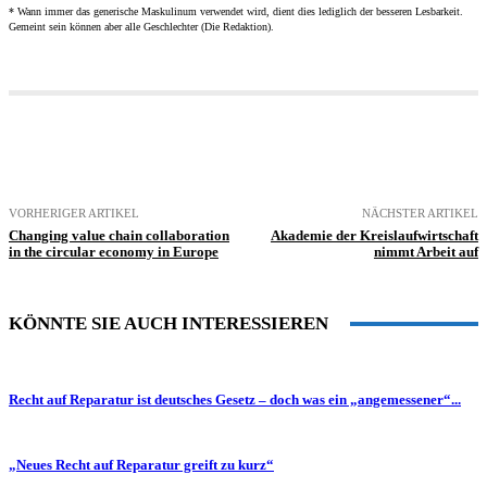
* Wann immer das generische Maskulinum verwendet wird, dient dies lediglich der besseren Lesbarkeit.
Gemeint sein können aber alle Geschlechter (Die Redaktion).
VORHERIGER ARTIKEL
NÄCHSTER ARTIKEL
Changing value chain collaboration
Akademie der Kreislaufwirtschaft
in the circular economy in Europe
nimmt Arbeit auf
KÖNNTE SIE AUCH INTERESSIEREN
Recht auf Reparatur ist deutsches Gesetz – doch was ein „angemessener“...
„Neues Recht auf Reparatur greift zu kurz“