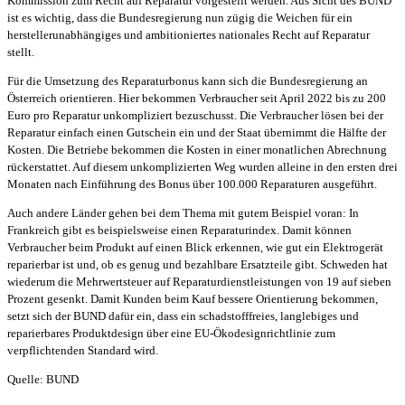
Kommission zum Recht auf Reparatur vorgestellt werden. Aus Sicht des BUND
ist es wichtig, dass die Bundesregierung nun zügig die Weichen für ein
herstellerunabhängiges und ambitioniertes nationales Recht auf Reparatur
stellt.
Für die Umsetzung des Reparaturbonus kann sich die Bundesregierung an
Österreich orientieren. Hier bekommen Verbraucher seit April 2022 bis zu 200
Euro pro Reparatur unkompliziert bezuschusst. Die Verbraucher lösen bei der
Reparatur einfach einen Gutschein ein und der Staat übernimmt die Hälfte der
Kosten. Die Betriebe bekommen die Kosten in einer monatlichen Abrechnung
rückerstattet. Auf diesem unkomplizierten Weg wurden alleine in den ersten drei
Monaten nach Einführung des Bonus über 100.000 Reparaturen ausgeführt.
Auch andere Länder gehen bei dem Thema mit gutem Beispiel voran: In
Frankreich gibt es beispielsweise einen Reparaturindex. Damit können
Verbraucher beim Produkt auf einen Blick erkennen, wie gut ein Elektrogerät
reparierbar ist und, ob es genug und bezahlbare Ersatzteile gibt. Schweden hat
wiederum die Mehrwertsteuer auf Reparaturdienstleistungen von 19 auf sieben
Prozent gesenkt. Damit Kunden beim Kauf bessere Orientierung bekommen,
setzt sich der BUND dafür ein, dass ein schadstofffreies, langlebiges und
reparierbares Produktdesign über eine EU-Ökodesignrichtlinie zum
verpflichtenden Standard wird.
Quelle: BUND