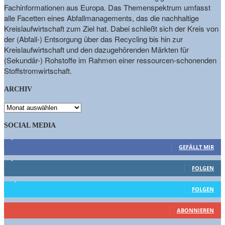
Fachinformationen aus Europa. Das Themenspektrum umfasst
alle Facetten eines Abfallmanagements, das die nachhaltige
Kreislaufwirtschaft zum Ziel hat. Dabei schließt sich der Kreis von
der (Abfall-) Entsorgung über das Recycling bis hin zur
Kreislaufwirtschaft und den dazugehörenden Märkten für
(Sekundär-) Rohstoffe im Rahmen einer ressourcen-schonenden
Stoffstromwirtschaft.
ARCHIV
ARCHIV
SOCIAL MEDIA
9,863
Fans
GEFÄLLT MIR
1,662
Follower
FOLGEN
15,658
Follower
FOLGEN
460
Abonnenten
ABONNIEREN