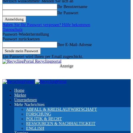
Herzlich willkommen! Melden Sie sich an
Ihr Benutzername
Ihr Passwort
Haben Sie Ihr Passwort vergessen? Hilfe bekommen
Datenschutz
Passwort-Wiederherstellung
Passwort zurücksetzen
Ihre E-Mail-Adresse
Ein Passwort wird Ihnen per Email zugeschickt.
Recyclingportal
Anzeige
Home
Märkte
Unternehmen
Mehr Nachrichten
ABFALL & KREISLAUFWIRTSCHAFT
FORSCHUNG
POLITIK & RECHT
RESSOURCEN & NACHHALTIGKEIT
ENGLISH