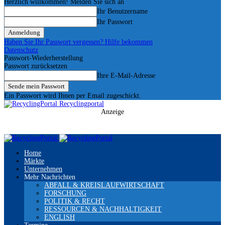
Herzlich willkommen! Melden Sie sich an
Ihr Benutzername
Ihr Passwort
Haben Sie Ihr Passwort vergessen? Hilfe bekommen
Datenschutz
Passwort-Wiederherstellung
Passwort zurücksetzen
Ihre E-Mail-Adresse
Ein Passwort wird Ihnen per Email zugeschickt.
Recyclingportal
Anzeige
Home
Märkte
Unternehmen
Mehr Nachrichten
ABFALL & KREISLAUFWIRTSCHAFT
FORSCHUNG
POLITIK & RECHT
RESSOURCEN & NACHHALTIGKEIT
ENGLISH