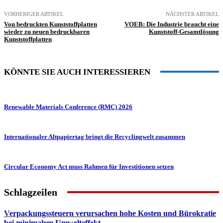
VORHERIGER ARTIKEL
NÄCHSTER ARTIKEL
Von bedruckten Kunststoffplatten
VOEB: Die Industrie braucht eine
wieder zu neuen bedruckbaren
Kunststoff-Gesamtlösung
Kunststoffplatten
KÖNNTE SIE AUCH INTERESSIEREN
Renewable Materials Conference (RMC) 2026
Internationaler Altpapiertag bringt die Recyclingwelt zusammen
Circular Economy Act muss Rahmen für Investitionen setzen
Schlagzeilen
Verpackungssteuern verursachen hohe Kosten und Bürokratie
bei minimalem Umwelteffekt