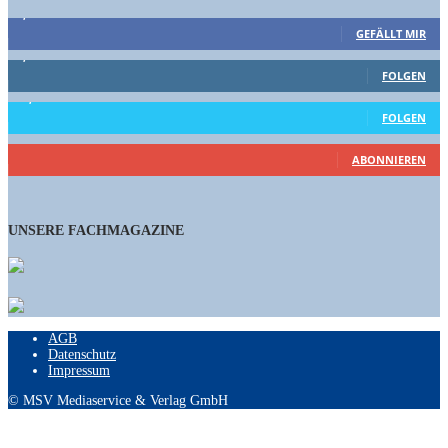
9,863
Fans
GEFÄLLT MIR
1,662
Follower
FOLGEN
15,658
Follower
FOLGEN
460
Abonnenten
ABONNIEREN
UNSERE FACHMAGAZINE
AGB
Datenschutz
Impressum
© MSV Mediaservice & Verlag GmbH