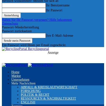
Herzlich willkommen! Melden Sie sich an
Ihr Benutzername
Ihr Passwort
Haben Sie Ihr Passwort vergessen? Hilfe bekommen
Datenschutz
Passwort-Wiederherstellung
Passwort zurücksetzen
Ihre E-Mail-Adresse
Ein Passwort wird Ihnen per Email zugeschickt.
Recyclingportal
Anzeige
Home
Märkte
Unternehmen
Mehr Nachrichten
ABFALL & KREISLAUFWIRTSCHAFT
FORSCHUNG
POLITIK & RECHT
RESSOURCEN & NACHHALTIGKEIT
ENGLISH