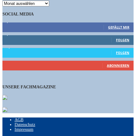
ARCHIV
SOCIAL MEDIA
9,863
Fans
GEFÄLLT MIR
1,662
Follower
FOLGEN
15,658
Follower
FOLGEN
460
Abonnenten
ABONNIEREN
UNSERE FACHMAGAZINE
AGB
Datenschutz
Impressum