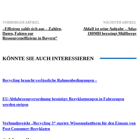
VORHERIGER ARTIKEL
NÄCHSTER ARTIKEL
„Effizienz zahlt sich aus – Zahlen,
Abfall ist seine Aufgabe – Atlas
Daten, Fakten zur
180MH bezwingt Müllberge
Ressourceneffizienz in Bayern“
KÖNNTE SIE AUCH INTERESSIEREN
Recycling braucht verlässliche Rahmenbedingungen –
EU-Altfahrzeugverordnung bestätigt: Rezyklatmengen in Fahrzeugen
werden steigen
Verbundprojekt „Recycling 3“ startet: Wissensplattform für den Einsatz von
Post-Consumer-Rezyklaten