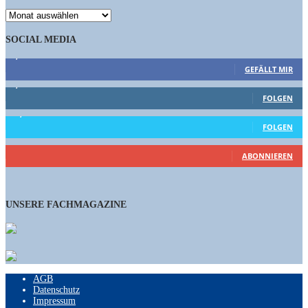
ARCHIV
SOCIAL MEDIA
9,863
Fans
GEFÄLLT MIR
1,662
Follower
FOLGEN
15,658
Follower
FOLGEN
461
Abonnenten
ABONNIEREN
UNSERE FACHMAGAZINE
AGB
Datenschutz
Impressum