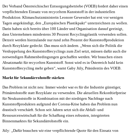
Der Verband Österreichischer Entsorgungsbetriebe (VOEB) fordert daher einen
verpflichtenden Einsatz von recyceltem Kunststoff in der industriellen
Produktion. Klimaschutzministerin Leonore Gewessler hat erst vor wenigen
Tagen angekündigt, den „Europäischen Plastikpakt“ unterzeichnen zu wollen.
Darin haben sich bereits über 100 Länder und Organisation darauf geeinigt,
dass Unternehmen mindestens 30 Prozent Recyclingplastik verwenden sollen.
Derzeit werden hierzulande nur rund zehn Prozent der Kunststoffproduktion
durch Rezyklate gedeckt. Das muss sich ändern. „Wenn sich die Politik die
Verdoppelung des Kunststoffrecyclings zum Ziel setzt, müssen dafür auch die
notwendigen Rahmenbedingungen geschaffen werden. Wir brauchen einen
Absatzmarkt für recycelten Kunststoff. Sonst wird es in Österreich bald kein
Kunststoffrecycling mehr geben“, warnt Gaby Jüly, Präsidentin des VOEB.
Markt für Sekundärrohstoffe stärken
Das Problem ist nicht neu: Immer wieder war es für die Industrie günstiger,
Primärrohstoffe statt Rezyklate zu verwenden. Die aktuellen Rekordtiefpreise
für Neukunststoffe in Kombination mit der niedrigen Nachfrage nach
Kunststoffprodukten aufgrund der Corona-Krise haben das Problem nun
drastisch verschärft. Schon seit Jahren setzt sich die Abfall- und
Ressourcenwirtschaft für die Schaffung eines robusten, integrierten
Binnenmarktes für Sekundärrohstoffe ein.
Jüly: „Dafür brauchen wir eine verpflichtende Quote für den Einsatz von