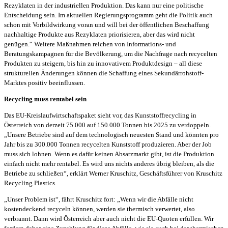
Rezyklaten in der industriellen Produktion. Das kann nur eine politische
Entscheidung sein. Im aktuellen Regierungsprogramm geht die Politik auch
schon mit Vorbildwirkung voran und will bei der öffentlichen Beschaffung
nachhaltige Produkte aus Rezyklaten priorisieren, aber das wird nicht
genügen.“ Weitere Maßnahmen reichen von Informations- und
Beratungskampagnen für die Bevölkerung, um die Nachfrage nach recycelten
Produkten zu steigern, bis hin zu innovativem Produktdesign – all diese
strukturellen Änderungen können die Schaffung eines Sekundärrohstoff-
Marktes positiv beeinflussen.
Recycling muss rentabel sein
Das EU-Kreislaufwirtschaftspaket sieht vor, das Kunststoffrecycling in
Österreich von derzeit 75.000 auf 150.000 Tonnen bis 2025 zu verdoppeln.
„Unsere Betriebe sind auf dem technologisch neuesten Stand und könnten pro
Jahr bis zu 300.000 Tonnen recycelten Kunststoff produzieren. Aber der Job
muss sich lohnen. Wenn es dafür keinen Absatzmarkt gibt, ist die Produktion
einfach nicht mehr rentabel. Es wird uns nichts anderes übrig bleiben, als die
Betriebe zu schließen“, erklärt Werner Kruschitz, Geschäftsführer von Kruschitz
Recycling Plastics.
„Unser Problem ist“, fährt Kruschitz fort: „Wenn wir die Abfälle nicht
kostendeckend recyceln können, werden sie thermisch verwertet, also
verbrannt. Dann wird Österreich aber auch nicht die EU-Quoten erfüllen. Wir