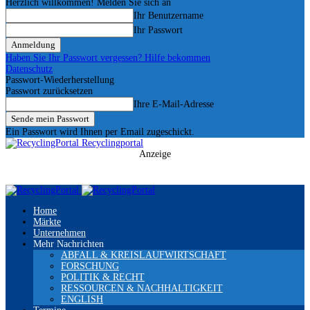
Herzlich willkommen! Melden Sie sich an
Ihr Benutzername
Ihr Passwort
Haben Sie Ihr Passwort vergessen? Hilfe bekommen
Datenschutz
Passwort-Wiederherstellung
Passwort zurücksetzen
Ihre E-Mail-Adresse
Ein Passwort wird Ihnen per Email zugeschickt.
Recyclingportal
Anzeige
Home
Märkte
Unternehmen
Mehr Nachrichten
ABFALL & KREISLAUFWIRTSCHAFT
FORSCHUNG
POLITIK & RECHT
RESSOURCEN & NACHHALTIGKEIT
ENGLISH