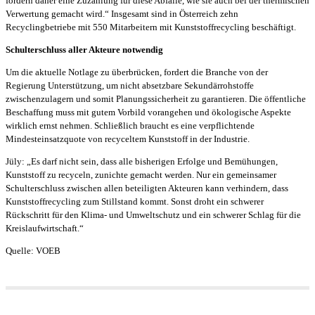
fordern daher eine Zuzahlung für diese Abfälle, wie sie auch bei der thermischen
Verwertung gemacht wird.“ Insgesamt sind in Österreich zehn
Recyclingbetriebe mit 550 Mitarbeitern mit Kunststoffrecycling beschäftigt.
Schulterschluss aller Akteure notwendig
Um die aktuelle Notlage zu überbrücken, fordert die Branche von der
Regierung Unterstützung, um nicht absetzbare Sekundärrohstoffe
zwischenzulagern und somit Planungssicherheit zu garantieren. Die öffentliche
Beschaffung muss mit gutem Vorbild vorangehen und ökologische Aspekte
wirklich ernst nehmen. Schließlich braucht es eine verpflichtende
Mindesteinsatzquote von recyceltem Kunststoff in der Industrie.
Jüly: „Es darf nicht sein, dass alle bisherigen Erfolge und Bemühungen,
Kunststoff zu recyceln, zunichte gemacht werden. Nur ein gemeinsamer
Schulterschluss zwischen allen beteiligten Akteuren kann verhindern, dass
Kunststoffrecycling zum Stillstand kommt. Sonst droht ein schwerer
Rückschritt für den Klima- und Umweltschutz und ein schwerer Schlag für die
Kreislaufwirtschaft.“
Quelle: VOEB