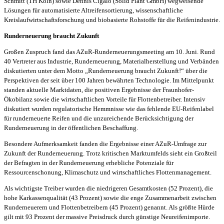
Schmitt (TH Köln) sowie Dennis Cigalo (Solid Plant GmbH) wegweisende
Lösungen für automatisierte Altreifensortierung, wissenschaftliche
Kreislaufwirtschaftsforschung und biobasierte Rohstoffe für die Reifenindustrie.
Runderneuerung braucht Zukunft
Großen Zuspruch fand das AZuR-Runderneuerungsmeeting am 10. Juni. Rund
40 Vertreter aus Industrie, Runderneuerung, Materialherstellung und Verbänden
diskutierten unter dem Motto „Runderneuerung braucht Zukunft!“ über die
Perspektiven der seit über 100 Jahren bewährten Technologie. Im Mittelpunkt
standen aktuelle Marktdaten, die positiven Ergebnisse der Fraunhofer-
Ökobilanz sowie die wirtschaftlichen Vorteile für Flottenbetreiber. Intensiv
diskutiert wurden regulatorische Hemmnisse wie das fehlende EU-Reifenlabel
für runderneuerte Reifen und die unzureichende Berücksichtigung der
Runderneuerung in der öffentlichen Beschaffung.
Besondere Aufmerksamkeit fanden die Ergebnisse einer AZuR-Umfrage zur
Zukunft der Runderneuerung. Trotz kritischen Marktumfelds sieht ein Großteil
der Befragten in der Runderneuerung erhebliche Potenziale für
Ressourcenschonung, Klimaschutz und wirtschaftliches Flottenmanagement.
Als wichtigste Treiber wurden die niedrigeren Gesamtkosten (52 Prozent), die
hohe Karkassenqualität (43 Prozent) sowie die enge Zusammenarbeit zwischen
Runderneuerern und Flottenbetreibern (45 Prozent) genannt. Als größte Hürde
gilt mit 93 Prozent der massive Preisdruck durch günstige Neureifenimporte.