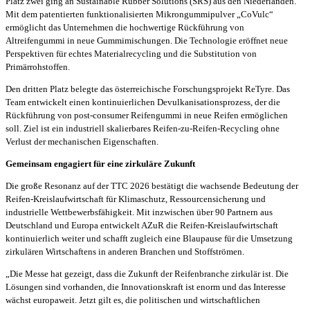
Platz zwei ging an Sustainable Rubber Solutions (SRS) aus den Niederlanden.
Mit dem patentierten funktionalisierten Mikrongummipulver „CoVulc“
ermöglicht das Unternehmen die hochwertige Rückführung von
Altreifengummi in neue Gummimischungen. Die Technologie eröffnet neue
Perspektiven für echtes Materialrecycling und die Substitution von
Primärrohstoffen.
Den dritten Platz belegte das österreichische Forschungsprojekt ReTyre. Das
Team entwickelt einen kontinuierlichen Devulkanisationsprozess, der die
Rückführung von post-consumer Reifengummi in neue Reifen ermöglichen
soll. Ziel ist ein industriell skalierbares Reifen-zu-Reifen-Recycling ohne
Verlust der mechanischen Eigenschaften.
Gemeinsam engagiert für eine zirkuläre Zukunft
Die große Resonanz auf der TTC 2026 bestätigt die wachsende Bedeutung der
Reifen-Kreislaufwirtschaft für Klimaschutz, Ressourcensicherung und
industrielle Wettbewerbsfähigkeit. Mit inzwischen über 90 Partnern aus
Deutschland und Europa entwickelt AZuR die Reifen-Kreislaufwirtschaft
kontinuierlich weiter und schafft zugleich eine Blaupause für die Umsetzung
zirkulären Wirtschaftens in anderen Branchen und Stoffströmen.
„Die Messe hat gezeigt, dass die Zukunft der Reifenbranche zirkulär ist. Die
Lösungen sind vorhanden, die Innovationskraft ist enorm und das Interesse
wächst europaweit. Jetzt gilt es, die politischen und wirtschaftlichen