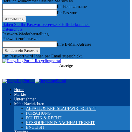
Herzlich willkommen! Melden Sie sich an
Ihr Benutzername
Ihr Passwort
Haben Sie Ihr Passwort vergessen? Hilfe bekommen
Datenschutz
Passwort-Wiederherstellung
Passwort zurücksetzen
Ihre E-Mail-Adresse
Ein Passwort wird Ihnen per Email zugeschickt.
Recyclingportal
Anzeige
Home
Märkte
Unternehmen
Mehr Nachrichten
ABFALL & KREISLAUFWIRTSCHAFT
FORSCHUNG
POLITIK & RECHT
RESSOURCEN & NACHHALTIGKEIT
ENGLISH