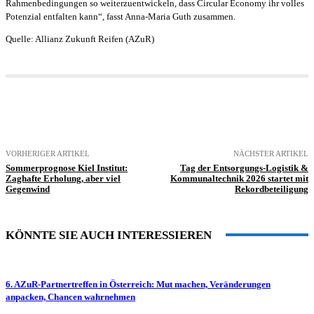
Rahmenbedingungen so weiterzuentwickeln, dass Circular Economy ihr volles
Potenzial entfalten kann“, fasst Anna-Maria Guth zusammen.
Quelle: Allianz Zukunft Reifen (AZuR)
VORHERIGER ARTIKEL
NÄCHSTER ARTIKEL
Sommerprognose Kiel Institut:
Tag der Entsorgungs-Logistik &
Zaghafte Erholung, aber viel
Kommunaltechnik 2026 startet mit
Gegenwind
Rekordbeteiligung
KÖNNTE SIE AUCH INTERESSIEREN
6. AZuR-Partnertreffen in Österreich: Mut machen, Veränderungen
anpacken, Chancen wahrnehmen