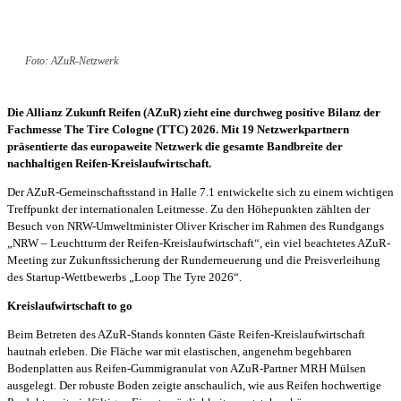
Foto: AZuR-Netzwerk
Die Allianz Zukunft Reifen (AZuR) zieht eine durchweg positive Bilanz der
Fachmesse The Tire Cologne (TTC) 2026. Mit 19 Netzwerkpartnern
präsentierte das europaweite Netzwerk die gesamte Bandbreite der
nachhaltigen Reifen-Kreislaufwirtschaft.
Der AZuR-Gemeinschaftsstand in Halle 7.1 entwickelte sich zu einem wichtigen
Treffpunkt der internationalen Leitmesse. Zu den Höhepunkten zählten der
Besuch von NRW-Umweltminister Oliver Krischer im Rahmen des Rundgangs
„NRW – Leuchtturm der Reifen-Kreislaufwirtschaft“, ein viel beachtetes AZuR-
Meeting zur Zukunftssicherung der Runderneuerung und die Preisverleihung
des Startup-Wettbewerbs „Loop The Tyre 2026“.
Kreislaufwirtschaft to go
Beim Betreten des AZuR-Stands konnten Gäste Reifen-Kreislaufwirtschaft
hautnah erleben. Die Fläche war mit elastischen, angenehm begehbaren
Bodenplatten aus Reifen-Gummigranulat von AZuR-Partner MRH Mülsen
ausgelegt. Der robuste Boden zeigte anschaulich, wie aus Reifen hochwertige