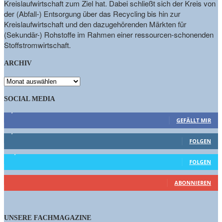
Kreislaufwirtschaft zum Ziel hat. Dabei schließt sich der Kreis von
der (Abfall-) Entsorgung über das Recycling bis hin zur
Kreislaufwirtschaft und den dazugehörenden Märkten für
(Sekundär-) Rohstoffe im Rahmen einer ressourcen-schonenden
Stoffstromwirtschaft.
ARCHIV
ARCHIV
SOCIAL MEDIA
9,863
Fans
GEFÄLLT MIR
1,662
Follower
FOLGEN
15,658
Follower
FOLGEN
461
Abonnenten
ABONNIEREN
UNSERE FACHMAGAZINE