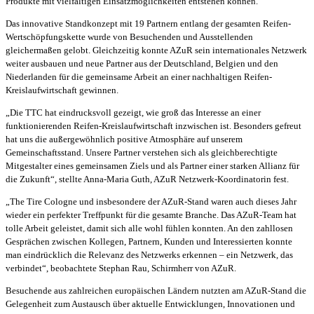
Produkte mit vielfältigen Einsatzmöglichkeiten entstehen können.
Das innovative Standkonzept mit 19 Partnern entlang der gesamten Reifen-
Wertschöpfungskette wurde von Besuchenden und Ausstellenden
gleichermaßen gelobt. Gleichzeitig konnte AZuR sein internationales Netzwerk
weiter ausbauen und neue Partner aus der Deutschland, Belgien und den
Niederlanden für die gemeinsame Arbeit an einer nachhaltigen Reifen-
Kreislaufwirtschaft gewinnen.
„Die TTC hat eindrucksvoll gezeigt, wie groß das Interesse an einer
funktionierenden Reifen-Kreislaufwirtschaft inzwischen ist. Besonders gefreut
hat uns die außergewöhnlich positive Atmosphäre auf unserem
Gemeinschaftsstand. Unsere Partner verstehen sich als gleichberechtigte
Mitgestalter eines gemeinsamen Ziels und als Partner einer starken Allianz für
die Zukunft“, stellte Anna-Maria Guth, AZuR Netzwerk-Koordinatorin fest.
„The Tire Cologne und insbesondere der AZuR-Stand waren auch dieses Jahr
wieder ein perfekter Treffpunkt für die gesamte Branche. Das AZuR-Team hat
tolle Arbeit geleistet, damit sich alle wohl fühlen konnten. An den zahllosen
Gesprächen zwischen Kollegen, Partnern, Kunden und Interessierten konnte
man eindrücklich die Relevanz des Netzwerks erkennen – ein Netzwerk, das
verbindet“, beobachtete Stephan Rau, Schirmherr von AZuR.
Besuchende aus zahlreichen europäischen Ländern nutzten am AZuR-Stand die
Gelegenheit zum Austausch über aktuelle Entwicklungen, Innovationen und