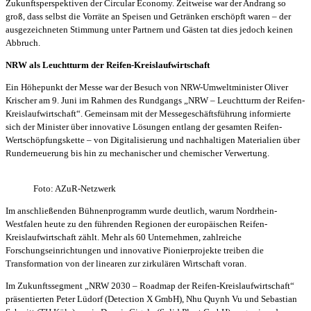
Zukunftsperspektiven der Circular Economy. Zeitweise war der Andrang so
groß, dass selbst die Vorräte an Speisen und Getränken erschöpft waren – der
ausgezeichneten Stimmung unter Partnern und Gästen tat dies jedoch keinen
Abbruch.
NRW als Leuchtturm der Reifen-Kreislaufwirtschaft
Ein Höhepunkt der Messe war der Besuch von NRW-Umweltminister Oliver
Krischer am 9. Juni im Rahmen des Rundgangs „NRW – Leuchtturm der Reifen-
Kreislaufwirtschaft“. Gemeinsam mit der Messegeschäftsführung informierte
sich der Minister über innovative Lösungen entlang der gesamten Reifen-
Wertschöpfungskette – von Digitalisierung und nachhaltigen Materialien über
Runderneuerung bis hin zu mechanischer und chemischer Verwertung.
Foto: AZuR-Netzwerk
Im anschließenden Bühnenprogramm wurde deutlich, warum Nordrhein-
Westfalen heute zu den führenden Regionen der europäischen Reifen-
Kreislaufwirtschaft zählt. Mehr als 60 Unternehmen, zahlreiche
Forschungseinrichtungen und innovative Pionierprojekte treiben die
Transformation von der linearen zur zirkulären Wirtschaft voran.
Im Zukunftssegment „NRW 2030 – Roadmap der Reifen-Kreislaufwirtschaft“
präsentierten Peter Lüdorf (Detection X GmbH), Nhu Quynh Vu und Sebastian