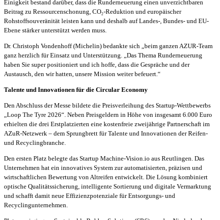
Einigkeit bestand darüber, dass die Runderneuerung einen unverzichtbaren
Beitrag zu Ressourcenschonung, CO₂-Reduktion und europäischer
Rohstoffsouveränität leisten kann und deshalb auf Landes-, Bundes- und EU-
Ebene stärker unterstützt werden muss.
Dr. Christoph Vondenhoff (Michelin) bedankte sich „beim ganzen AZUR-Team
ganz herzlich für Einsatz und Unterstützung. „Das Thema Runderneuerung
haben Sie super positioniert und ich hoffe, dass die Gespräche und der
Austausch, den wir hatten, unsere Mission weiter befeuert.“
Talente und Innovationen für die Circular Economy
Den Abschluss der Messe bildete die Preisverleihung des Startup-Wettbewerbs
„Loop The Tyre 2026“. Neben Preisgeldern in Höhe von insgesamt 6.000 Euro
erhielten die drei Erstplatzierten eine kostenfreie zweijährige Partnerschaft im
AZuR-Netzwerk – dem Sprungbrett für Talente und Innovationen der Reifen-
und Recyclingbranche.
Den ersten Platz belegte das Startup Machine-Vision.io aus Reutlingen. Das
Unternehmen hat ein innovatives System zur automatisierten, präzisen und
wirtschaftlichen Bewertung von Altreifen entwickelt. Die Lösung kombiniert
optische Qualitätssicherung, intelligente Sortierung und digitale Vermarktung
und schafft damit neue Effizienzpotenziale für Entsorgungs- und
Recyclingunternehmen.