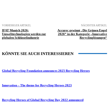
VORHERIGER ARTIKEL
NÄCHSTER ARTIKEL
IFAT Munich 2026:
Accurec gewinnt „Die Grünen Engel
Umwelttechnologien werden zur
2026“ in der Kategorie „Innovative
globalen Schlüsselindustrie
Recyclinglösungen“
KÖNNTE SIE AUCH INTERESSIEREN
Global Recycling Foundation announces 2025 Recycling Heroes
Innovation – The theme for Recycling Heroes 2023
Recycling Heroes of Global Recycling Day 2022 announced