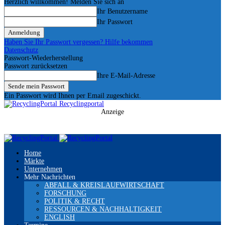
Herzlich willkommen! Melden Sie sich an
Ihr Benutzername
Ihr Passwort
Haben Sie Ihr Passwort vergessen? Hilfe bekommen
Datenschutz
Passwort-Wiederherstellung
Passwort zurücksetzen
Ihre E-Mail-Adresse
Ein Passwort wird Ihnen per Email zugeschickt.
Recyclingportal
Anzeige
Home
Märkte
Unternehmen
Mehr Nachrichten
ABFALL & KREISLAUFWIRTSCHAFT
FORSCHUNG
POLITIK & RECHT
RESSOURCEN & NACHHALTIGKEIT
ENGLISH