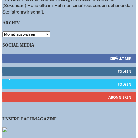
(Sekundär-) Rohstoffe im Rahmen einer ressourcen-schonenden
Stoffstromwirtschaft.
ARCHIV
ARCHIV
SOCIAL MEDIA
9,863
Fans
GEFÄLLT MIR
1,662
Follower
FOLGEN
15,658
Follower
FOLGEN
460
Abonnenten
ABONNIEREN
UNSERE FACHMAGAZINE