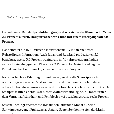
Stahlschrott (Foto: Marc Weigert)
Die weltweite Rohstahlproduktion ging in den ersten sechs Monaten 2025 um
2,2 Prozent zurück. Hauptursache war China mit einem Rückgang von 3,0
Prozent.
Das berichtet die IKB Deutsche Industriebank AG in ihrer neuesten
Rohstoffpreis-Information: Auch Japan und Russland produzierten 5,0
beziehungsweise 5,6 Prozent weniger als im Vorjahreszeitraum. Indien
verzeichnete hingegen ein Plus von 9,2 Prozent. In Deutschland lag die
Produktion bis Ende Juni 11,6 Prozent unter dem Vorjahr.
Nach der leichten Erholung im Juni bewegten sich die Schrottpreise im Juli
wieder entgegengesetzt. Auslöser hierfür sind eine Sommerloch-bedingte
schwache Nachfrage sowie ein weiterhin schwaches Geschäft in der Türkei. Die
Stahlpreise litten ebenfalls darunter: Warmbreitband lag neun Prozent unter
dem Vormonat, Walzdraht und Feinblech zwei beziehungsweise sechs Prozent.
Saisonal bedingt erwartet die IKB für den laufenden Monat nur eine
Seitwärtsbewegung. Frühstens ab Anfang September könnte sich der Markt