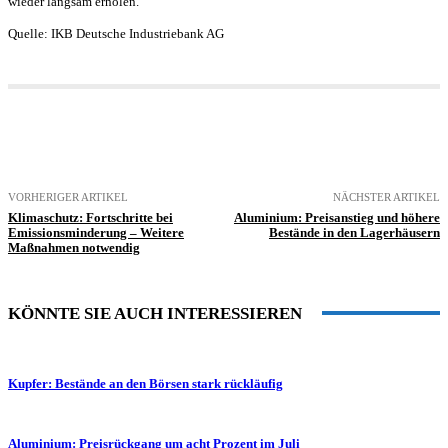
wieder langsam erholen.
Quelle: IKB Deutsche Industriebank AG
VORHERIGER ARTIKEL
NÄCHSTER ARTIKEL
Klimaschutz: Fortschritte bei
Aluminium: Preisanstieg und höhere
Emissionsminderung – Weitere
Bestände in den Lagerhäusern
Maßnahmen notwendig
KÖNNTE SIE AUCH INTERESSIEREN
Kupfer: Bestände an den Börsen stark rückläufig
Aluminium: Preisrückgang um acht Prozent im Juli