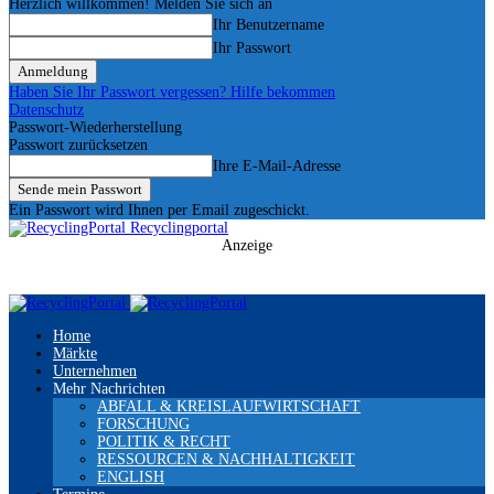
Herzlich willkommen! Melden Sie sich an
Ihr Benutzername
Ihr Passwort
Haben Sie Ihr Passwort vergessen? Hilfe bekommen
Datenschutz
Passwort-Wiederherstellung
Passwort zurücksetzen
Ihre E-Mail-Adresse
Ein Passwort wird Ihnen per Email zugeschickt.
Recyclingportal
Anzeige
Home
Märkte
Unternehmen
Mehr Nachrichten
ABFALL & KREISLAUFWIRTSCHAFT
FORSCHUNG
POLITIK & RECHT
RESSOURCEN & NACHHALTIGKEIT
ENGLISH