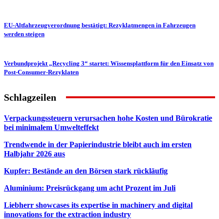
EU-Altfahrzeugverordnung bestätigt: Rezyklatmengen in Fahrzeugen
werden steigen
Verbundprojekt „Recycling 3“ startet: Wissensplattform für den Einsatz von
Post-Consumer-Rezyklaten
Schlagzeilen
Verpackungssteuern verursachen hohe Kosten und Bürokratie
bei minimalem Umwelteffekt
Trendwende in der Papierindustrie bleibt auch im ersten
Halbjahr 2026 aus
Kupfer: Bestände an den Börsen stark rückläufig
Aluminium: Preisrückgang um acht Prozent im Juli
Liebherr showcases its expertise in machinery and digital
innovations for the extraction industry