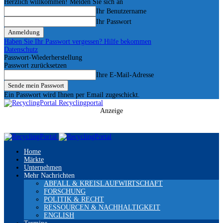
Herzlich willkommen! Melden Sie sich an
Ihr Benutzername
Ihr Passwort
Haben Sie Ihr Passwort vergessen? Hilfe bekommen
Datenschutz
Passwort-Wiederherstellung
Passwort zurücksetzen
Ihre E-Mail-Adresse
Ein Passwort wird Ihnen per Email zugeschickt.
Recyclingportal
Anzeige
Home
Märkte
Unternehmen
Mehr Nachrichten
ABFALL & KREISLAUFWIRTSCHAFT
FORSCHUNG
POLITIK & RECHT
RESSOURCEN & NACHHALTIGKEIT
ENGLISH