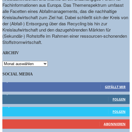
Fachinformationen aus Europa. Das Themenspektrum umfasst
alle Facetten eines Abfallmanagements, das die nachhaltige
Kreislaufwirtschaft zum Ziel hat. Dabei schließt sich der Kreis von
der (Abfall-) Entsorgung über das Recycling bis hin zur
Kreislaufwirtschaft und den dazugehörenden Märkten für
(Sekundär-) Rohstoffe im Rahmen einer ressourcen-schonenden
Stoffstromwirtschaft.
ARCHIV
ARCHIV
SOCIAL MEDIA
9,863
Fans
GEFÄLLT MIR
1,662
Follower
FOLGEN
15,658
Follower
FOLGEN
460
Abonnenten
ABONNIEREN