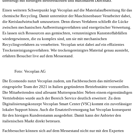
überzeugt mit niedrigen Betriebskosten und maximalem Durchsatz.
Einen weiteren Schwerpunkt legt Vecoplan auf die Materialaufbereitung für das
chemische Recycling. Damit unterstützt der Maschinenbauer Verarbeiter dabei,
die Kreislaufwirtschaft umzusetzen. Denn dieses Verfahren schließt die Lücke
zwischen mechanischen Aufbereitungsverfahren und energetischer Verwertung.
Es lassen sich Ressourcen aus gemischten, verunreinigten Kunststoffabfällen
wiedergewinnen, die zu komplex sind, um sie mit mechanischen
Recyclingverfahren zu verarbeiten. Vecoplan setzt dabei auf ein effizientes
Trockenreinigungsverfahren. Wie trockengereinigtes Material genau aussieht,
erfahren Besucher live auf dem Messestand.
Foto: Vecoplan AG
Die Ecomondo nutzt Vecoplan zudem, um Fachbesuchern das mittlerweile
eingespielte Team der 2021 in Italien gegründeten Betriebsstätte vorzustellen.
Die Mitarbeitenden sind allesamt Muttersprachler. Neben einem eigenständigen
Vertriebsbüro wurde auch der Bereich Service deutlich erweitert: Zu dem
Digitalisierungskonzept Vecoplan Smart Center (VSC) kommt ein zuverlässiger
lokaler Support hinzu. Auch die Ersatzteilversorgung hat Vecoplan konsequent
für den hiesigen Kundenstamm ausgedehnt. Damit kann der Anbieter den
italienischen Markt direkt betreuen.
Fachbesucher können sich auf dem Messestand nicht nur mit den Experten