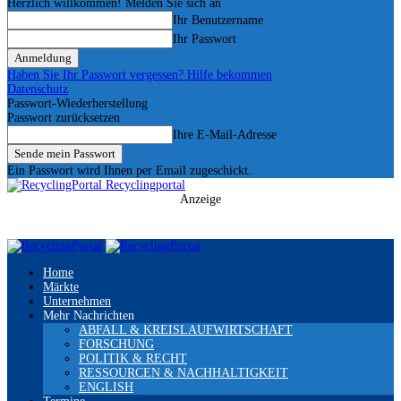
Herzlich willkommen! Melden Sie sich an
Ihr Benutzername
Ihr Passwort
Haben Sie Ihr Passwort vergessen? Hilfe bekommen
Datenschutz
Passwort-Wiederherstellung
Passwort zurücksetzen
Ihre E-Mail-Adresse
Ein Passwort wird Ihnen per Email zugeschickt.
Recyclingportal
Anzeige
Home
Märkte
Unternehmen
Mehr Nachrichten
ABFALL & KREISLAUFWIRTSCHAFT
FORSCHUNG
POLITIK & RECHT
RESSOURCEN & NACHHALTIGKEIT
ENGLISH