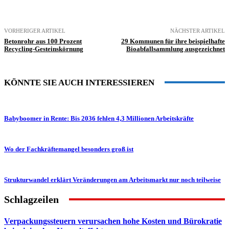
VORHERIGER ARTIKEL
NÄCHSTER ARTIKEL
Betonrohr aus 100 Prozent
29 Kommunen für ihre beispielhafte
Recycling-Gesteinskörnung
Bioabfallsammlung ausgezeichnet
KÖNNTE SIE AUCH INTERESSIEREN
Babyboomer in Rente: Bis 2036 fehlen 4,3 Millionen Arbeitskräfte
Wo der Fachkräftemangel besonders groß ist
Strukturwandel erklärt Veränderungen am Arbeitsmarkt nur noch teilweise
Schlagzeilen
Verpackungssteuern verursachen hohe Kosten und Bürokratie