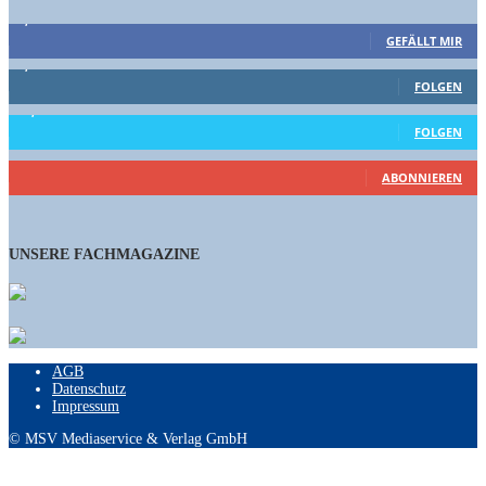
9,863
Fans
GEFÄLLT MIR
1,662
Follower
FOLGEN
15,658
Follower
FOLGEN
460
Abonnenten
ABONNIEREN
UNSERE FACHMAGAZINE
AGB
Datenschutz
Impressum
© MSV Mediaservice & Verlag GmbH