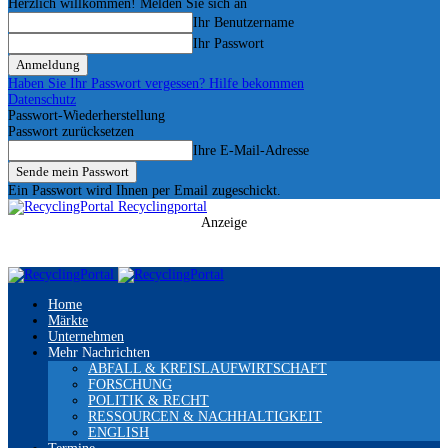
Herzlich willkommen! Melden Sie sich an
Ihr Benutzername
Ihr Passwort
Haben Sie Ihr Passwort vergessen? Hilfe bekommen
Datenschutz
Passwort-Wiederherstellung
Passwort zurücksetzen
Ihre E-Mail-Adresse
Ein Passwort wird Ihnen per Email zugeschickt.
Recyclingportal
Anzeige
Home
Märkte
Unternehmen
Mehr Nachrichten
ABFALL & KREISLAUFWIRTSCHAFT
FORSCHUNG
POLITIK & RECHT
RESSOURCEN & NACHHALTIGKEIT
ENGLISH