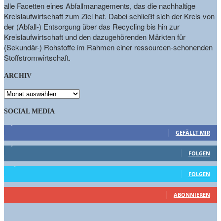
alle Facetten eines Abfallmanagements, das die nachhaltige
Kreislaufwirtschaft zum Ziel hat. Dabei schließt sich der Kreis von
der (Abfall-) Entsorgung über das Recycling bis hin zur
Kreislaufwirtschaft und den dazugehörenden Märkten für
(Sekundär-) Rohstoffe im Rahmen einer ressourcen-schonenden
Stoffstromwirtschaft.
ARCHIV
ARCHIV
SOCIAL MEDIA
9,863
Fans
GEFÄLLT MIR
1,662
Follower
FOLGEN
15,658
Follower
FOLGEN
460
Abonnenten
ABONNIEREN