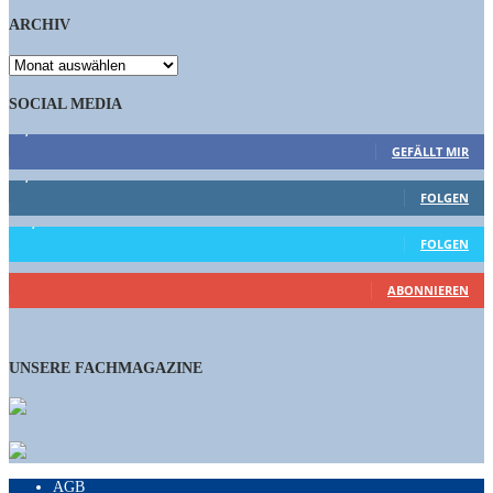
ARCHIV
ARCHIV
SOCIAL MEDIA
9,863
Fans
GEFÄLLT MIR
1,662
Follower
FOLGEN
15,658
Follower
FOLGEN
460
Abonnenten
ABONNIEREN
UNSERE FACHMAGAZINE
AGB