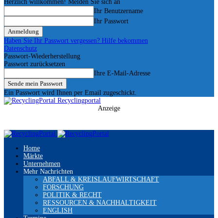
Herzlich willkommen! Melden Sie sich an
Ihr Benutzername
Ihr Passwort
Haben Sie Ihr Passwort vergessen? Hilfe bekommen
Datenschutz
Passwort-Wiederherstellung
Passwort zurücksetzen
Ihre E-Mail-Adresse
Ein Passwort wird Ihnen per Email zugeschickt.
Recyclingportal
Anzeige
Home
Märkte
Unternehmen
Mehr Nachrichten
ABFALL & KREISLAUFWIRTSCHAFT
FORSCHUNG
POLITIK & RECHT
RESSOURCEN & NACHHALTIGKEIT
ENGLISH