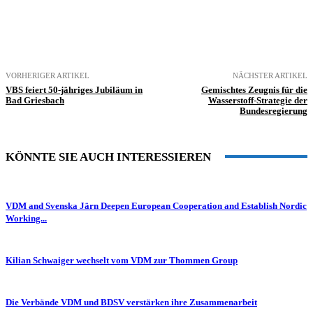
VORHERIGER ARTIKEL
NÄCHSTER ARTIKEL
VBS feiert 50-jähriges Jubiläum in
Gemischtes Zeugnis für die
Bad Griesbach
Wasserstoff-Strategie der
Bundesregierung
KÖNNTE SIE AUCH INTERESSIEREN
VDM and Svenska Järn Deepen European Cooperation and Establish Nordic
Working...
Kilian Schwaiger wechselt vom VDM zur Thommen Group
Die Verbände VDM und BDSV verstärken ihre Zusammenarbeit