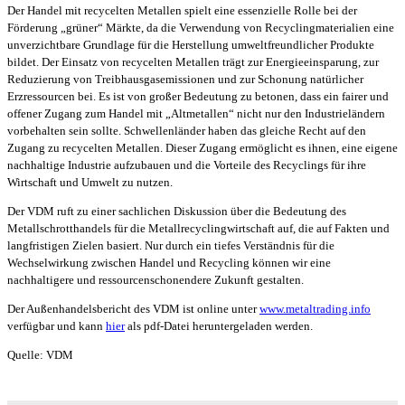
Der Handel mit recycelten Metallen spielt eine essenzielle Rolle bei der
Förderung „grüner“ Märkte, da die Verwendung von Recyclingmaterialien eine
unverzichtbare Grundlage für die Herstellung umweltfreundlicher Produkte
bildet. Der Einsatz von recycelten Metallen trägt zur Energieeinsparung, zur
Reduzierung von Treibhausgasemissionen und zur Schonung natürlicher
Erzressourcen bei. Es ist von großer Bedeutung zu betonen, dass ein fairer und
offener Zugang zum Handel mit „Altmetallen“ nicht nur den Industrieländern
vorbehalten sein sollte. Schwellenländer haben das gleiche Recht auf den
Zugang zu recycelten Metallen. Dieser Zugang ermöglicht es ihnen, eine eigene
nachhaltige Industrie aufzubauen und die Vorteile des Recyclings für ihre
Wirtschaft und Umwelt zu nutzen.
Der VDM ruft zu einer sachlichen Diskussion über die Bedeutung des
Metallschrotthandels für die Metallrecyclingwirtschaft auf, die auf Fakten und
langfristigen Zielen basiert. Nur durch ein tiefes Verständnis für die
Wechselwirkung zwischen Handel und Recycling können wir eine
nachhaltigere und ressourcenschonendere Zukunft gestalten.
Der Außenhandelsbericht des VDM ist online unter
www.metaltrading.info
verfügbar und kann
hier
als pdf-Datei heruntergeladen werden.
Quelle: VDM