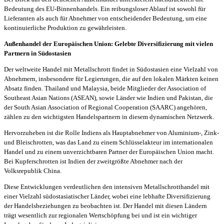
Bedeutung des EU-Binnenhandels. Ein reibungsloser Ablauf ist sowohl für
Lieferanten als auch für Abnehmer von entscheidender Bedeutung, um eine
kontinuierliche Produktion zu gewährleisten.
Außenhandel der Europäischen Union: Gelebte Diversifizierung mit vielen
Partnern in Südostasien
Der weltweite Handel mit Metallschrott findet in Südostasien eine Vielzahl von
Abnehmern, insbesondere für Legierungen, die auf den lokalen Märkten keinen
Absatz finden. Thailand und Malaysia, beide Mitglieder der Association of
Southeast Asian Nations (ASEAN), sowie Länder wie Indien und Pakistan, die
der South Asian Association of Regional Cooperation (SAARC) angehören,
zählen zu den wichtigsten Handelspartnern in diesem dynamischen Netzwerk.
Hervorzuheben ist die Rolle Indiens als Hauptabnehmer von Aluminium-, Zink-
und Bleischrotten, was das Land zu einem Schlüsselakteur im internationalen
Handel und zu einem unverzichtbaren Partner der Europäischen Union macht.
Bei Kupferschrotten ist Indien der zweitgrößte Abnehmer nach der
Volksrepublik China.
Diese Entwicklungen verdeutlichen den intensiven Metallschrotthandel mit
einer Vielzahl südostasiatischer Länder, wobei eine lebhafte Diversifizierung
der Handelsbeziehungen zu beobachten ist. Der Handel mit diesen Ländern
trägt wesentlich zur regionalen Wertschöpfung bei und ist ein wichtiger