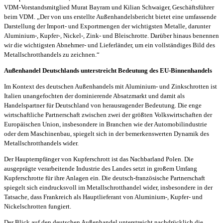
VDM-Vorstandsmitglied Murat Bayram und Kilian Schwaiger, Geschäftsführer
beim VDM. „Der von uns erstellte Außenhandelsbericht bietet eine umfassende
Darstellung der Import- und Exportmengen der wichtigsten Metalle, darunter
Aluminium-, Kupfer-, Nickel-, Zink- und Bleischrotte. Darüber hinaus benennen
wir die wichtigsten Abnehmer- und Lieferländer, um ein vollständiges Bild des
Metallschrotthandels zu zeichnen.“
Außenhandel Deutschlands unterstreicht Bedeutung des EU-Binnenhandels
Im Kontext des deutschen Außenhandels mit Aluminium- und Zinkschrotten ist
Italien unangefochten der dominierende Absatzmarkt und damit als
Handelspartner für Deutschland von herausragender Bedeutung. Die enge
wirtschaftliche Partnerschaft zwischen zwei der größten Volkswirtschaften der
Europäischen Union, insbesondere in Branchen wie der Automobilindustrie
oder dem Maschinenbau, spiegelt sich in der bemerkenswerten Dynamik des
Metallschrotthandels wider.
Der Hauptempfänger von Kupferschrott ist das Nachbarland Polen. Die
ausgeprägte verarbeitende Industrie des Landes setzt in großem Umfang
Kupferschrotte für ihre Anlagen ein. Die deutsch-französische Partnerschaft
spiegelt sich eindrucksvoll im Metallschrotthandel wider, insbesondere in der
Tatsache, dass Frankreich als Hauptlieferant von Aluminium-, Kupfer- und
Nickelschrotten fungiert.
Der Blick auf den deutschen Außenhandel unterstreicht nachdrücklich die