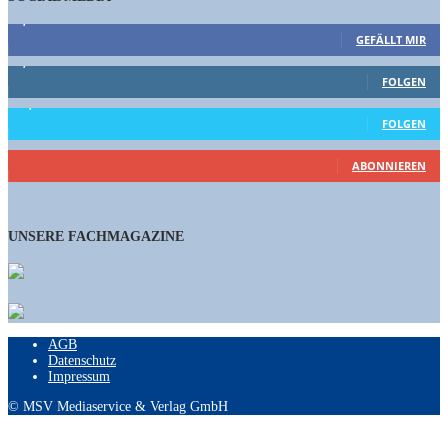
9,863
Fans
GEFÄLLT MIR
1,662
Follower
FOLGEN
15,658
Follower
FOLGEN
460
Abonnenten
ABONNIEREN
UNSERE FACHMAGAZINE
AGB
Datenschutz
Impressum
© MSV Mediaservice & Verlag GmbH