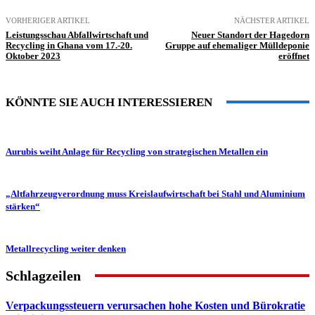
VORHERIGER ARTIKEL
NÄCHSTER ARTIKEL
Leistungsschau Abfallwirtschaft und
Neuer Standort der Hagedorn
Recycling in Ghana vom 17.-20.
Gruppe auf ehemaliger Mülldeponie
Oktober 2023
eröffnet
KÖNNTE SIE AUCH INTERESSIEREN
Aurubis weiht Anlage für Recycling von strategischen Metallen ein
„Altfahrzeugverordnung muss Kreislaufwirtschaft bei Stahl und Aluminium
stärken“
Metallrecycling weiter denken
Schlagzeilen
Verpackungssteuern verursachen hohe Kosten und Bürokratie