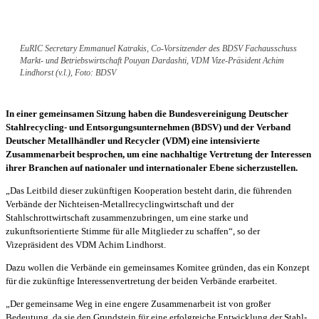
EuRIC Secretary Emmanuel Katrakis, Co-Vorsitzender des BDSV Fachausschuss
Markt- und Betriebswirtschaft Pouyan Dardashti, VDM Vize-Präsident Achim
Lindhorst (v.l.), Foto: BDSV
In einer gemeinsamen Sitzung haben die Bundesvereinigung Deutscher
Stahlrecycling- und Entsorgungsunternehmen (BDSV) und der Verband
Deutscher Metallhändler und Recycler (VDM) eine intensivierte
Zusammenarbeit besprochen, um eine nachhaltige Vertretung der Interessen
ihrer Branchen auf nationaler und internationaler Ebene sicherzustellen.
„Das Leitbild dieser zukünftigen Kooperation besteht darin, die führenden
Verbände der Nichteisen-Metallrecyclingwirtschaft und der
Stahlschrottwirtschaft zusammenzubringen, um eine starke und
zukunftsorientierte Stimme für alle Mitglieder zu schaffen“, so der
Vizepräsident des VDM Achim Lindhorst.
Dazu wollen die Verbände ein gemeinsames Komitee gründen, das ein Konzept
für die zukünftige Interessenvertretung der beiden Verbände erarbeitet.
„Der gemeinsame Weg in eine engere Zusammenarbeit ist von großer
Bedeutung, da sie den Grundstein für eine erfolgreiche Entwicklung der Stahl-