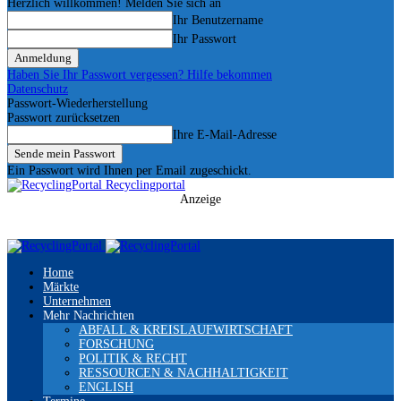
Herzlich willkommen! Melden Sie sich an
Ihr Benutzername
Ihr Passwort
Haben Sie Ihr Passwort vergessen? Hilfe bekommen
Datenschutz
Passwort-Wiederherstellung
Passwort zurücksetzen
Ihre E-Mail-Adresse
Ein Passwort wird Ihnen per Email zugeschickt.
Recyclingportal
Anzeige
Home
Märkte
Unternehmen
Mehr Nachrichten
ABFALL & KREISLAUFWIRTSCHAFT
FORSCHUNG
POLITIK & RECHT
RESSOURCEN & NACHHALTIGKEIT
ENGLISH