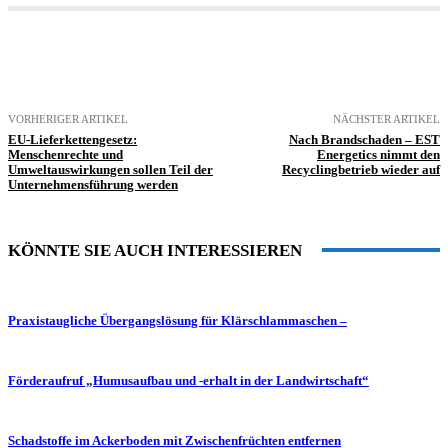
VORHERIGER ARTIKEL
NÄCHSTER ARTIKEL
EU-Lieferkettengesetz:
Nach Brandschaden – EST
Menschenrechte und
Energetics nimmt den
Umweltauswirkungen sollen Teil der
Recyclingbetrieb wieder auf
Unternehmensführung werden
KÖNNTE SIE AUCH INTERESSIEREN
Praxistaugliche Übergangslösung für Klärschlammaschen –
Förderaufruf „Humusaufbau und -erhalt in der Landwirtschaft“
Schadstoffe im Ackerboden mit Zwischenfrüchten entfernen