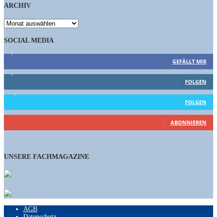
ARCHIV
ARCHIV
SOCIAL MEDIA
9,863
Fans
GEFÄLLT MIR
1,662
Follower
FOLGEN
15,658
Follower
FOLGEN
461
Abonnenten
ABONNIEREN
UNSERE FACHMAGAZINE
AGB
Datenschutz