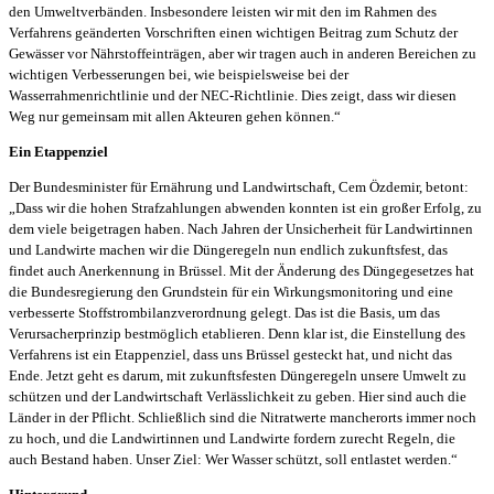
den Umweltverbänden. Insbesondere leisten wir mit den im Rahmen des
Verfahrens geänderten Vorschriften einen wichtigen Beitrag zum Schutz der
Gewässer vor Nährstoffeinträgen, aber wir tragen auch in anderen Bereichen zu
wichtigen Verbesserungen bei, wie beispielsweise bei der
Wasserrahmenrichtlinie und der NEC-Richtlinie. Dies zeigt, dass wir diesen
Weg nur gemeinsam mit allen Akteuren gehen können.“
Ein Etappenziel
Der Bundesminister für Ernährung und Landwirtschaft, Cem Özdemir, betont:
„Dass wir die hohen Strafzahlungen abwenden konnten ist ein großer Erfolg, zu
dem viele beigetragen haben. Nach Jahren der Unsicherheit für Landwirtinnen
und Landwirte machen wir die Düngeregeln nun endlich zukunftsfest, das
findet auch Anerkennung in Brüssel. Mit der Änderung des Düngegesetzes hat
die Bundesregierung den Grundstein für ein Wirkungsmonitoring und eine
verbesserte Stoffstrombilanzverordnung gelegt. Das ist die Basis, um das
Verursacherprinzip bestmöglich etablieren. Denn klar ist, die Einstellung des
Verfahrens ist ein Etappenziel, dass uns Brüssel gesteckt hat, und nicht das
Ende. Jetzt geht es darum, mit zukunftsfesten Düngeregeln unsere Umwelt zu
schützen und der Landwirtschaft Verlässlichkeit zu geben. Hier sind auch die
Länder in der Pflicht. Schließlich sind die Nitratwerte mancherorts immer noch
zu hoch, und die Landwirtinnen und Landwirte fordern zurecht Regeln, die
auch Bestand haben. Unser Ziel: Wer Wasser schützt, soll entlastet werden.“