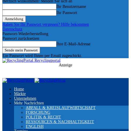
Herzlich willkommen! Melden Sie sich an
Ihr Benutzername
Ihr Passwort
Haben Sie Ihr Passwort vergessen? Hilfe bekommen
Datenschutz
Passwort-Wiederherstellung
Passwort zurücksetzen
Ihre E-Mail-Adresse
Ein Passwort wird Ihnen per Email zugeschickt.
Recyclingportal
Anzeige
Home
Märkte
Unternehmen
Mehr Nachrichten
ABFALL & KREISLAUFWIRTSCHAFT
FORSCHUNG
POLITIK & RECHT
RESSOURCEN & NACHHALTIGKEIT
ENGLISH