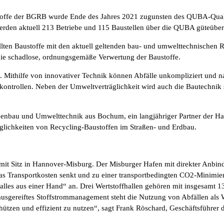
toffe der BGRB wurde Ende des Jahres 2021 zugunsten des QUBA-Qualitä
rden aktuell 213 Betriebe und 115 Baustellen über die QUBA güteüberwa
ellten Baustoffe mit den aktuell geltenden bau- und umwelttechnischen
 die schadlose, ordnungsgemäße Verwertung der Baustoffe.
. Mithilfe von innovativer Technik können Abfälle unkompliziert und n
ontrollen. Neben der Umweltverträglichkeit wird auch die Bautechnik sek
u und Umwelttechnik aus Bochum, ein langjähriger Partner der Hag
glichkeiten von Recycling-Baustoffen im Straßen- und Erdbau.
 Sitz in Hannover-Misburg. Der Misburger Hafen mit direkter Anbindun
 Transportkosten senkt und zu einer transportbedingten CO2-Minimieru
es aus einer Hand“ an. Drei Wertstoffhallen gehören mit insgesamt 1
sgereiftes Stoffstrommanagement steht die Nutzung von Abfällen als We
chützen und effizient zu nutzen“, sagt Frank Röschard, Geschäftsführer