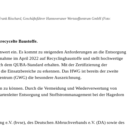
, Frank Röschard, Geschäftsführer Hannoveraner Wertstoffzentrum GmbH (Foto:
recycelte Baustoffe.
ellenwert ein. Es kommt zu steigenden Anforderungen an die Entsorgung
nahme im April 2022 auf Recyclingbaustoffe und stellt hochwertige
nach dem QUBA-Standard erhalten. Mit der Zertifizierung der
die Einsatzbereiche zu erkennen. Das HWG ist bereits der zweite
ffzentrum (GWG) die besondere Auszeichnung.
rbeln zu können. Durch die Vermeidung und Wiederverwertung von
Spartenleiter Entsorgung und Stoffstrommanagement bei der Hagedorn
g e.V. (bvse), des Deutschen Abbruchverbands e.V. (DA) sowie des