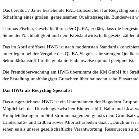
Das bereits 37 Jahre bestehende RAL-Gütezeichen für Recyclingbaus
Schaffung eines großen, gemeinsamen Qualitätssiegels. Bundesweit we
Thomas Fischer, Geschäftsführer der QUBA, erklärt, dass die hergest
Sinne der Nachhaltigkeit und dem Kreislaufwirtschaftsgesetz, zählen
Das im April eröffnete HWG ist nach modernsten Standards konzipiert
unterliegen bei der Vergabe des QUBA-Siegels sehr strengen Qualitätsk
Sekundärbaustoff für die geplante Einbauweise optimal geeignet ist.
Die Fremdüberwachung am HWG übernimmt die KM GmbH für Straßenba
der Erstellung unabhängiger Gutachten über bautechnische Einsatzmö
Das HWG als Recycling-Spezialist
Das ausgezeichnete HWG ist ein Unternehmen der Hagedorn Gruppe mit
Möglichkeit des Umschlags zwischen Binnenschiff, Bahn und Lkw, was
Komplettlösungen im Stoffstrommanagement gemäß dem Grundsatz „all
Landschafts- und Erdbau sowie Abbrucharbeiten dazu. „Durch unser au
sehen es als unsere gesellschaftliche Verantwortung, Ressourcen zu s