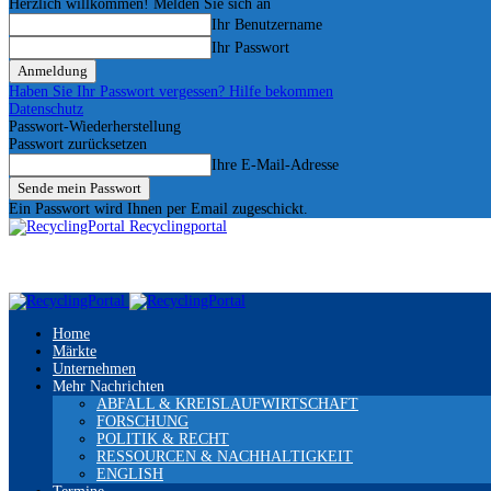
Herzlich willkommen! Melden Sie sich an
Ihr Benutzername
Ihr Passwort
Haben Sie Ihr Passwort vergessen? Hilfe bekommen
Datenschutz
Passwort-Wiederherstellung
Passwort zurücksetzen
Ihre E-Mail-Adresse
Ein Passwort wird Ihnen per Email zugeschickt.
Recyclingportal
Home
Märkte
Unternehmen
Mehr Nachrichten
ABFALL & KREISLAUFWIRTSCHAFT
FORSCHUNG
POLITIK & RECHT
RESSOURCEN & NACHHALTIGKEIT
ENGLISH