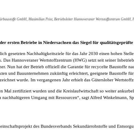
ndärbaustoffe GmbH, Maximilian Peist, Betriebsleiter Hannoveraner Wertstoffzentrum GmbH
 ersten Betriebe in Niedersachsen das Siegel für qualitätsgeprüfte 
ftlich gesetzten Nachhaltigkeitsziele für das Jahr 2030 einen hohen St
. Das Hannoveraner Wertstoffzentrum (HWG) setzt seit seiner Inbetrieb
r. Nun hat der Betrieb offiziell die Garantie für recycelte Baustoffe 
en und Bauunternehmen zukünftig erleichtert, geeignete Baustoffe für 
zeichnet wurde. Im vergangenen Jahr erhielt das Gütersloher Wertsto
n Mal zertifiziert wurden und die Kreislaufwirtschaft so weiter anku
inen nachhaltigeren Umgang mit Ressourcen“, sagt Alfred Winkelmann, 
inschaftsprojekt des Bundesverbands Sekundärrohstoffe und Entsorgun