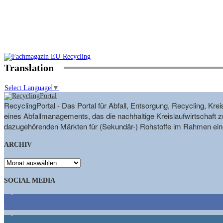
Translation
Select Language
▼
RecyclingPortal - Das Portal für Abfall, Entsorgung, Recycling, K
eines Abfallmanagements, das die nachhaltige Kreislaufwirtschaft zu
dazugehörenden Märkten für (Sekundär-) Rohstoffe im Rahmen eine
ARCHIV
ARCHIV
SOCIAL MEDIA
9,863
Fans
1,662
Follower