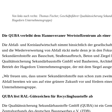
Von links nach rechts: Thomas Fischer, Geschäftsführer Qualitätssicherung Seku
Hagedorn Unternehmensgruppe)
Die QUBA verleiht dem Hannoveraner Wertstoffzentrum als einer der
Die Abfall- und Kreislaufwirtschaft nimmt hinsichtlich der gesellscha
und die Wiederverwertung von Abfall rückt mehr denn je in den Fokus
Sekundärrohstoffe aus Bauschutt, Straßenaufbruch, Beton und Ziegel he
Qualitätssicherung Sekundärbaustoffe GmbH wird Bauherren, Architekt
Betrieb der Hagedorn Unternehmensgruppe, der mit dem Siegel ausge
„Wir freuen uns, dass unsere Sekundärrohstoffe nun schon zum zweite
Abfall bereiten wir uns auf eine grünere Zukunft vor und fördern e
Unternehmensgruppe.
QUBA löst RAL-Gütezeichen für Recyclingbaustoffe ab
Die Qualitätssicherung Sekundärbaustoffe GmbH (QUBA) ist ein Geme
Zentralverbands des deutschen Baugewerbes e.V. (ZDB).