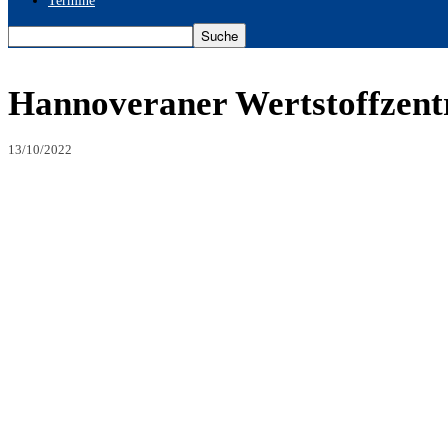
Termine
Hannoveraner Wertstoffzentr
13/10/2022