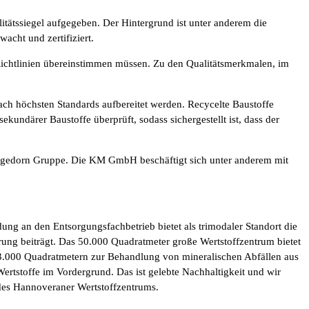
tssiegel aufgegeben. Der Hintergrund ist unter anderem die
cht und zertifiziert.
 Richtlinien übereinstimmen müssen. Zu den Qualitätsmerkmalen, im
ach höchsten Standards aufbereitet werden. Recycelte Baustoffe
undärer Baustoffe überprüft, sodass sichergestellt ist, dass der
edorn Gruppe. Die KM GmbH beschäftigt sich unter anderem mit
g an den Entsorgungsfachbetrieb bietet als trimodaler Standort die
ng beiträgt. Das 50.000 Quadratmeter große Wertstoffzentrum bietet
3.000 Quadratmetern zur Behandlung von mineralischen Abfällen aus
rtstoffe im Vordergrund. Das ist gelebte Nachhaltigkeit und wir
 des Hannoveraner Wertstoffzentrums.