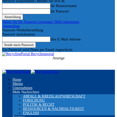
Herzlich willkommen! Melden Sie sich an
Ihr Benutzername
Ihr Passwort
Haben Sie Ihr Passwort vergessen? Hilfe bekommen
Datenschutz
Passwort-Wiederherstellung
Passwort zurücksetzen
Ihre E-Mail-Adresse
Ein Passwort wird Ihnen per Email zugeschickt.
Recyclingportal
Anzeige
Home
Märkte
Unternehmen
Mehr Nachrichten
ABFALL & KREISLAUFWIRTSCHAFT
FORSCHUNG
POLITIK & RECHT
RESSOURCEN & NACHHALTIGKEIT
ENGLISH