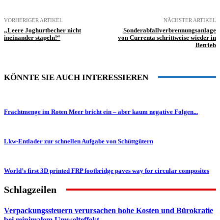
VORHERIGER ARTIKEL
NÄCHSTER ARTIKEL
„Leere Joghurtbecher nicht
Sonderabfallverbrennungsanlage
ineinander stapeln!“
von Currenta schrittweise wieder in
Betrieb
KÖNNTE SIE AUCH INTERESSIEREN
Frachtmenge im Roten Meer bricht ein – aber kaum negative Folgen...
Lkw-Entlader zur schnellen Aufgabe von Schüttgütern
World’s first 3D printed FRP footbridge paves way for circular composites
Schlagzeilen
Verpackungssteuern verursachen hohe Kosten und Bürokratie
bei minimalem Umwelteffekt