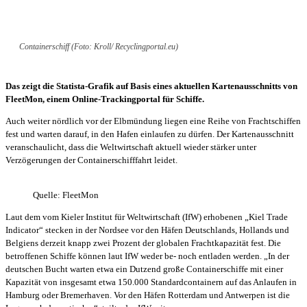
Containerschiff (Foto: Kroll/ Recyclingportal.eu)
Das zeigt die Statista-Grafik auf Basis eines aktuellen Kartenausschnitts von
FleetMon, einem Online-Trackingportal für Schiffe.
Auch weiter nördlich vor der Elbmündung liegen eine Reihe von Frachtschiffen
fest und warten darauf, in den Hafen einlaufen zu dürfen. Der Kartenausschnitt
veranschaulicht, dass die Weltwirtschaft aktuell wieder stärker unter
Verzögerungen der Containerschifffahrt leidet.
Quelle: FleetMon
Laut dem vom Kieler Institut für Weltwirtschaft (IfW) erhobenen „Kiel Trade
Indicator“ stecken in der Nordsee vor den Häfen Deutschlands, Hollands und
Belgiens derzeit knapp zwei Prozent der globalen Frachtkapazität fest. Die
betroffenen Schiffe können laut IfW weder be- noch entladen werden. „In der
deutschen Bucht warten etwa ein Dutzend große Containerschiffe mit einer
Kapazität von insgesamt etwa 150.000 Standardcontainern auf das Anlaufen in
Hamburg oder Bremerhaven. Vor den Häfen Rotterdam und Antwerpen ist die