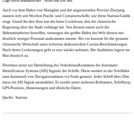
Lage noch dramatischer“, teilte das IfW mit.
Auch vor dem Hafen von Shanghai und der angrenzenden Provinz Zheijang
stauten sich seit Wochen Fracht- und Containerschiffe, wie diese Statista-Grafik
zeigt. Grund für den Stau war der harte Lockdown, den die chinesische
Regierung über die Stadt verhängt hat. Von diesem waren auch die
Hafenmitarbeiter betroffen, weswegen der größte Hafen der Welt derzeit mit
deutlich weniger Personal auskommen musste. Bis vor kurzem litt die gesamte
chinesische Wirtschaft unter teilweise drakonischen Corona-Beschränkungen.
Nach deren Lockerungen geht es nun wieder aufwärts. Die Ausfuhren legten im
Mai deutlich zu.
Fleetmon nutzt zur Darstellung des Verkehrsaufkommens die Automatic
Identification Systems (AIS) Signale der Schiffe. Diese werden in der Schiffahrt
zum Austausch von Navigationsdaten via Funk genutzt. Jedes Schiff über 20m
muss ein AIS Signal ausstrahlen. Es sendet unter anderem Rufnamen, Schiffstyp,
GPS-Position, Abmessungen und ähnliche Daten.
Quelle: Statista