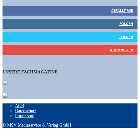
9,863
Fans
GEFÄLLT MIR
1,662
Follower
FOLGEN
15,658
Follower
FOLGEN
460
Abonnenten
ABONNIEREN
UNSERE FACHMAGAZINE
AGB
Datenschutz
Impressum
© MSV Mediaservice & Verlag GmbH