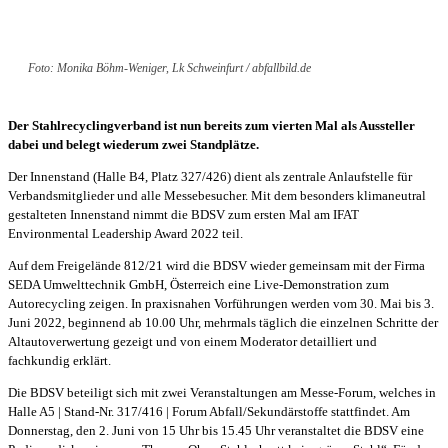
Foto: Monika Böhm-Weniger, Lk Schweinfurt / abfallbild.de
Der Stahlrecyclingverband ist nun bereits zum vierten Mal als Aussteller
dabei und belegt wiederum zwei Standplätze.
Der Innenstand (Halle B4, Platz 327/426) dient als zentrale Anlaufstelle für
Verbandsmitglieder und alle Messebesucher. Mit dem besonders klimaneutral
gestalteten Innenstand nimmt die BDSV zum ersten Mal am IFAT
Environmental Leadership Award 2022 teil.
Auf dem Freigelände 812/21 wird die BDSV wieder gemeinsam mit der Firma
SEDA Umwelttechnik GmbH, Österreich eine Live-Demonstration zum
Autorecycling zeigen. In praxisnahen Vorführungen werden vom 30. Mai bis 3.
Juni 2022, beginnend ab 10.00 Uhr, mehrmals täglich die einzelnen Schritte der
Altautoverwertung gezeigt und von einem Moderator detailliert und
fachkundig erklärt.
Die BDSV beteiligt sich mit zwei Veranstaltungen am Messe-Forum, welches in
Halle A5 | Stand-Nr. 317/416 | Forum Abfall/Sekundärstoffe stattfindet. Am
Donnerstag, den 2. Juni von 15 Uhr bis 15.45 Uhr veranstaltet die BDSV eine