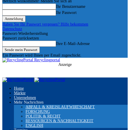
Herzlich willkommen! Melden Sie sich an
Ihr Benutzername
Ihr Passwort
Haben Sie Ihr Passwort vergessen? Hilfe bekommen
Datenschutz
Passwort-Wiederherstellung
Passwort zurücksetzen
Ihre E-Mail-Adresse
Ein Passwort wird Ihnen per Email zugeschickt.
Recyclingportal
Anzeige
Home
Märkte
Unternehmen
Mehr Nachrichten
ABFALL & KREISLAUFWIRTSCHAFT
FORSCHUNG
POLITIK & RECHT
RESSOURCEN & NACHHALTIGKEIT
ENGLISH