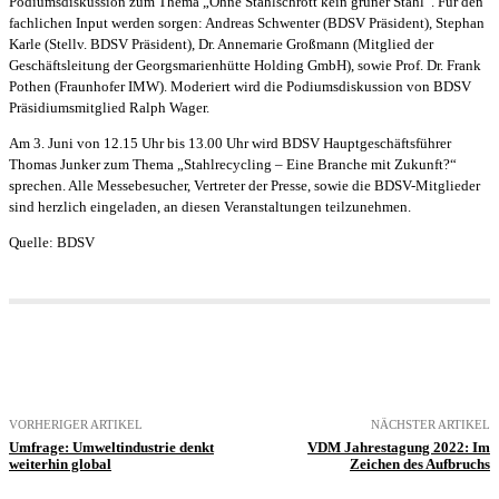
Podiumsdiskussion zum Thema „Ohne Stahlschrott kein grüner Stahl“. Für den
fachlichen Input werden sorgen: Andreas Schwenter (BDSV Präsident), Stephan
Karle (Stellv. BDSV Präsident), Dr. Annemarie Großmann (Mitglied der
Geschäftsleitung der Georgsmarienhütte Holding GmbH), sowie Prof. Dr. Frank
Pothen (Fraunhofer IMW). Moderiert wird die Podiumsdiskussion von BDSV
Präsidiumsmitglied Ralph Wager.
Am 3. Juni von 12.15 Uhr bis 13.00 Uhr wird BDSV Hauptgeschäftsführer
Thomas Junker zum Thema „Stahlrecycling – Eine Branche mit Zukunft?“
sprechen. Alle Messebesucher, Vertreter der Presse, sowie die BDSV-Mitglieder
sind herzlich eingeladen, an diesen Veranstaltungen teilzunehmen.
Quelle: BDSV
VORHERIGER ARTIKEL
NÄCHSTER ARTIKEL
Umfrage: Umweltindustrie denkt
VDM Jahrestagung 2022: Im
weiterhin global
Zeichen des Aufbruchs