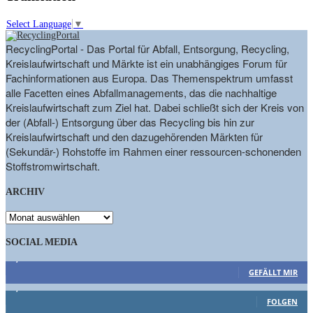
Select Language
▼
RecyclingPortal - Das Portal für Abfall, Entsorgung, Recycling,
Kreislaufwirtschaft und Märkte ist ein unabhängiges Forum für
Fachinformationen aus Europa. Das Themenspektrum umfasst
alle Facetten eines Abfallmanagements, das die nachhaltige
Kreislaufwirtschaft zum Ziel hat. Dabei schließt sich der Kreis von
der (Abfall-) Entsorgung über das Recycling bis hin zur
Kreislaufwirtschaft und den dazugehörenden Märkten für
(Sekundär-) Rohstoffe im Rahmen einer ressourcen-schonenden
Stoffstromwirtschaft.
ARCHIV
ARCHIV
SOCIAL MEDIA
9,863
Fans
GEFÄLLT MIR
1,662
Follower
FOLGEN