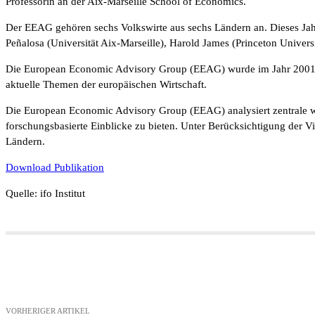
Professorin an der Aix-Marseille School of Economics.
Der EEAG gehören sechs Volkswirte aus sechs Ländern an. Dieses Jahr l
Peñalosa (Universität Aix-Marseille), Harold James (Princeton Unive
Die European Economic Advisory Group (EEAG) wurde im Jahr 2001 gegr
aktuelle Themen der europäischen Wirtschaft.
Die European Economic Advisory Group (EEAG) analysiert zentrale wir
forschungsbasierte Einblicke zu bieten. Unter Berücksichtigung der V
Ländern.
Download Publikation
Quelle: ifo Institut
Teilen
VORHERIGER ARTIKEL