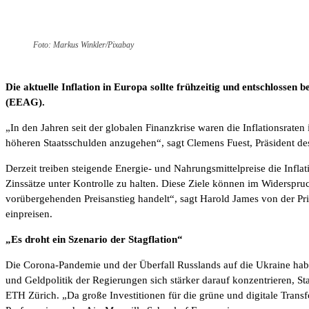
Foto: Markus Winkler/Pixabay
Die aktuelle Inflation in Europa sollte frühzeitig und entschlosse
(EEAG).
„In den Jahren seit der globalen Finanzkrise waren die Inflationsrat
höheren Staatsschulden anzugehen“, sagt Clemens Fuest, Präsident des 
Derzeit treiben steigende Energie- und Nahrungsmittelpreise die Inflati
Zinssätze unter Kontrolle zu halten. Diese Ziele können im Widerspruch 
vorübergehenden Preisanstieg handelt“, sagt Harold James von der Pri
einpreisen.
„Es droht ein Szenario der Stagflation“
Die Corona-Pandemie und der Überfall Russlands auf die Ukraine habe
und Geldpolitik der Regierungen sich stärker darauf konzentrieren, 
ETH Zürich. „Da große Investitionen für die grüne und digitale Tran