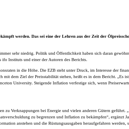
n bekämpft werden. Das sei eine der Lehren aus der Zeit der Ölpreiss
en immer sehr niedrig. Politik und Öffentlichkeit haben sich daran gew
ifo Instituts und einer der Autoren des Berichts.
onsraten in die Höhe. Die EZB steht unter Druck, im Interesse der finanzi
mit dem Ziel der Preisstabilität stehen, heißt es in dem Bericht. „Es is
nceton University. Steigende Inflation verfestige sich, wenn Preiserwa
n zu Verknappungen bei Energie und vielen anderen Gütern geführt. „Es
Staatsverschuldung zu begrenzen und Inflation zu bekämpfen“, ergänzt 
sformation anstehen und die Rüstungsausgaben heraufgefahren werden, se