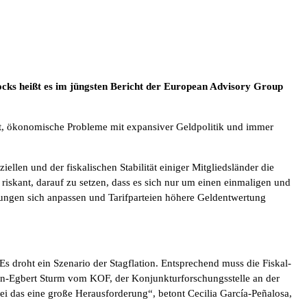
chocks heißt es im jüngsten Bericht der European Advisory Group
öhnt, ökonomische Probleme mit expansiver Geldpolitik und immer
ellen und der fiskalischen Stabilität einiger Mitgliedsländer die
t riskant, darauf zu setzen, dass es sich nur um einen einmaligen und
rtungen sich anpassen und Tarifparteien höhere Geldentwertung
 droht ein Szenario der Stagflation. Entsprechend muss die Fiskal-
Jan-Egbert Sturm vom KOF, der Konjunkturforschungsstelle an der
i das eine große Herausforderung“, betont Cecilia García-Peñalosa,