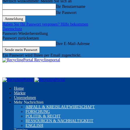
Herzlich willkommen! Melden Sie sich an
Ihr Benutzername
Ihr Passwort
Haben Sie Ihr Passwort vergessen? Hilfe bekommen
Datenschutz
Passwort-Wiederherstellung
Passwort zurücksetzen
Ihre E-Mail-Adresse
Ein Passwort wird Ihnen per Email zugeschickt.
Recyclingportal
Home
Märkte
Unternehmen
Mehr Nachrichten
ABFALL & KREISLAUFWIRTSCHAFT
FORSCHUNG
POLITIK & RECHT
RESSOURCEN & NACHHALTIGKEIT
ENGLISH