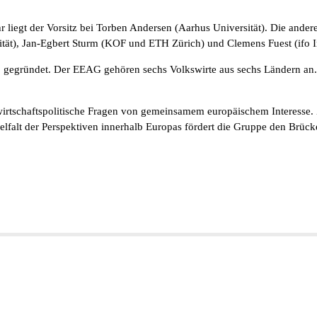
iegt der Vorsitz bei Torben Andersen (Aarhus Universität). Die anderen
rsität), Jan-Egbert Sturm (KOF und ETH Zürich) und Clemens Fuest (ifo
ündet. Der EEAG gehören sechs Volkswirte aus sechs Ländern an. Unters
tschaftspolitische Fragen von gemeinsamem europäischem Interesse. Zie
ielfalt der Perspektiven innerhalb Europas fördert die Gruppe den Brü