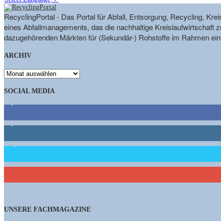
RecyclingPortal - Das Portal für Abfall, Entsorgung, Recycling, K
eines Abfallmanagements, das die nachhaltige Kreislaufwirtschaft zu
dazugehörenden Märkten für (Sekundär-) Rohstoffe im Rahmen eine
ARCHIV
ARCHIV
SOCIAL MEDIA
9,863
Fans
1,662
Follower
15,658
Follower
461
Abonnenten
UNSERE FACHMAGAZINE