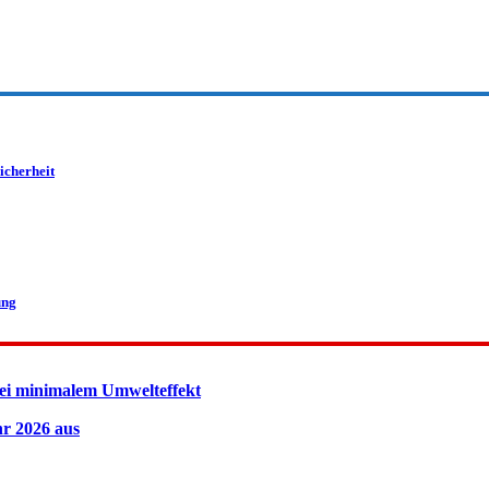
icherheit
ung
ei minimalem Umwelteffekt
hr 2026 aus