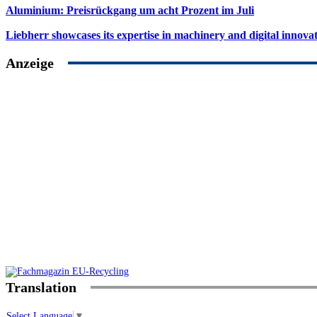
Aluminium: Preisrückgang um acht Prozent im Juli
Liebherr showcases its expertise in machinery and digital innovat
Anzeige
Translation
Select Language
▼