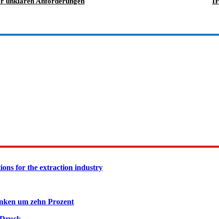
vor unklaren Anforderungen
I
ions for the extraction industry
inken um zehn Prozent
 Druck