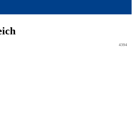
eich
4394