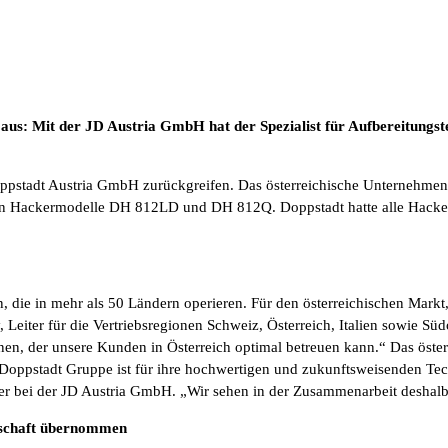
aus: Mit der JD Austria GmbH hat der Spezialist für Aufbereitungst
Doppstadt Austria GmbH zurückgreifen. Das österreichische Unternehme
iden Hackermodelle DH 812LD und DH 812Q. Doppstadt hatte alle Hacke
die in mehr als 50 Ländern operieren. Für den österreichischen Markt, 
key, Leiter für die Vertriebsregionen Schweiz, Österreich, Italien sowi
en, der unsere Kunden in Österreich optimal betreuen kann.“ Das österr
Doppstadt Gruppe ist für ihre hochwertigen und zukunftsweisenden Te
hrer bei der JD Austria GmbH. „Wir sehen in der Zusammenarbeit desh
gschaft übernommen