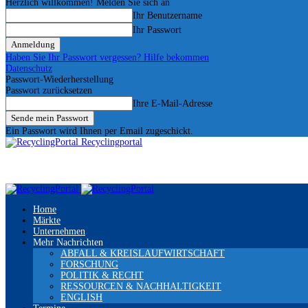
Herzlich willkommen! Melden Sie sich an
Ihr Benutzername
Ihr Passwort
Haben Sie Ihr Passwort vergessen? Hilfe bekommen
Datenschutz
Passwort-Wiederherstellung
Passwort zurücksetzen
Ihre E-Mail-Adresse
Ein Passwort wird Ihnen per Email zugeschickt.
Recyclingportal
Home
Märkte
Unternehmen
Mehr Nachrichten
ABFALL & KREISLAUFWIRTSCHAFT
FORSCHUNG
POLITIK & RECHT
RESSOURCEN & NACHHALTIGKEIT
ENGLISH