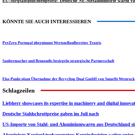
EU-Sorgfaltspflichtengesetz: Deutsche NE-Metallindustrie warnt 
KÖNNTE SIE AUCH INTERESSIEREN
PreZero Portugal übernimmt Wertstoffaufbereiter Tratris
Saubermacher und Remondis besiegeln strategische Partnerschaft
Eko-Punkt plant Übernahme der Recycling Dual GmbH von Smurfit Westrock
Schlagzeilen
Liebherr showcases its expertise in machinery and digital innovat
Deutsche Stahlschrottpreise gaben im Juli nach
US-Importe von Stahl- und Aluminiumwaren aus Deutschland s
Aluminium-Konjunkturbarometer: Kernindustrien weiter unter