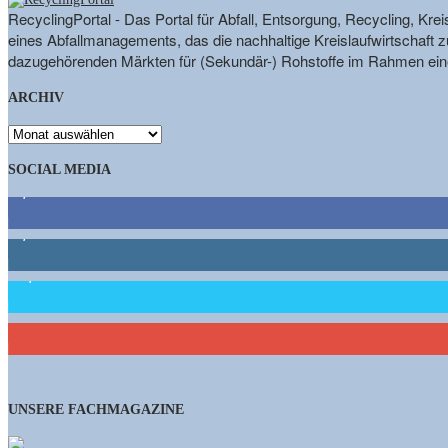
RecyclingPortal - Das Portal für Abfall, Entsorgung, Recycling, K
eines Abfallmanagements, das die nachhaltige Kreislaufwirtschaft zu
dazugehörenden Märkten für (Sekundär-) Rohstoffe im Rahmen eine
ARCHIV
ARCHIV
SOCIAL MEDIA
9,863
Fans
1,662
Follower
15,658
Follower
460
Abonnenten
UNSERE FACHMAGAZINE