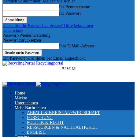
Herzlich willkommen! Melden Sie sich an
Ihr Benutzername
Ihr Passwort
Haben Sie Ihr Passwort vergessen? Hilfe bekommen
Datenschutz
Passwort-Wiederherstellung
Passwort zurücksetzen
Ihre E-Mail-Adresse
Ein Passwort wird Ihnen per Email zugeschickt.
Recyclingportal
Anzeige
Home
Märkte
Unternehmen
Mehr Nachrichten
ABFALL & KREISLAUFWIRTSCHAFT
FORSCHUNG
POLITIK & RECHT
RESSOURCEN & NACHHALTIGKEIT
ENGLISH