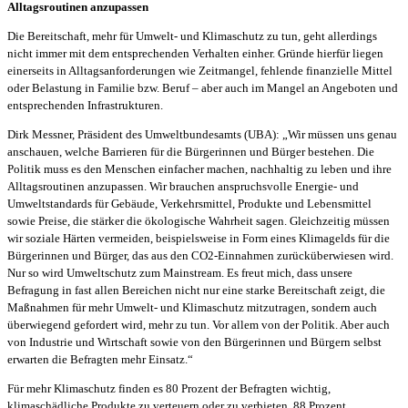
Alltagsroutinen anzupassen
Die Bereitschaft, mehr für Umwelt- und Klimaschutz zu tun, geht allerdings
nicht immer mit dem entsprechenden Verhalten einher. Gründe hierfür liegen
einerseits in Alltagsanforderungen wie Zeitmangel, fehlende finanzielle Mittel
oder Belastung in Familie bzw. Beruf – aber auch im Mangel an Angeboten und
entsprechenden Infrastrukturen.
Dirk Messner, Präsident des Umweltbundesamts (UBA): „Wir müssen uns genau
anschauen, welche Barrieren für die Bürgerinnen und Bürger bestehen. Die
Politik muss es den Menschen einfacher machen, nachhaltig zu leben und ihre
Alltagsroutinen anzupassen. Wir brauchen anspruchsvolle Energie- und
Umweltstandards für Gebäude, Verkehrsmittel, Produkte und Lebensmittel
sowie Preise, die stärker die ökologische Wahrheit sagen. Gleichzeitig müssen
wir soziale Härten vermeiden, beispielsweise in Form eines Klimagelds für die
Bürgerinnen und Bürger, das aus den CO2-Einnahmen zurücküberwiesen wird.
Nur so wird Umweltschutz zum Mainstream. Es freut mich, dass unsere
Befragung in fast allen Bereichen nicht nur eine starke Bereitschaft zeigt, die
Maßnahmen für mehr Umwelt- und Klimaschutz mitzutragen, sondern auch
überwiegend gefordert wird, mehr zu tun. Vor allem von der Politik. Aber auch
von Industrie und Wirtschaft sowie von den Bürgerinnen und Bürgern selbst
erwarten die Befragten mehr Einsatz.“
Für mehr Klimaschutz finden es 80 Prozent der Befragten wichtig,
klimaschädliche Produkte zu verteuern oder zu verbieten. 88 Prozent