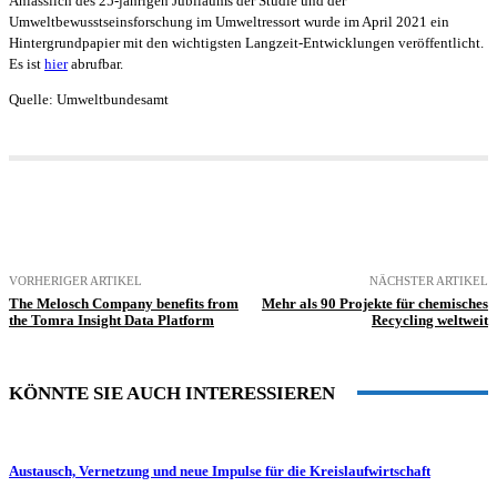
Anlässlich des 25-jährigen Jubiläums der Studie und der
Umweltbewusstseinsforschung im Umweltressort wurde im April 2021 ein
Hintergrundpapier mit den wichtigsten Langzeit-Entwicklungen veröffentlicht.
Es ist
hier
abrufbar.
Quelle: Umweltbundesamt
VORHERIGER ARTIKEL
NÄCHSTER ARTIKEL
The Melosch Company benefits from
Mehr als 90 Projekte für chemisches
the Tomra Insight Data Platform
Recycling weltweit
KÖNNTE SIE AUCH INTERESSIEREN
Austausch, Vernetzung und neue Impulse für die Kreislaufwirtschaft