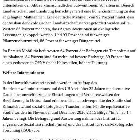
unterstützen den Abbau klimaschädlicher Subventionen. Vor allem im Bereich
Landwirtschaft und Ernährung herrscht generell eine hohe Zustimmung zu den
abgefragten Maßnahmen. Eine deutliche Mehrheit von 92 Prozent findet, dass
der Ausbau der ökologischen Landwirtschaft stärker gefördert werden sollte.
Weitere 86 Prozent möchten, dass Agrarsubventionen an ökologische
Leistungen gekoppelt werden. Und 93 Prozent sind für weniger
Pflanzenschutzmittel, 86 Prozent für weniger Düngemittel.
Im Bereich Mobilität befürworten 64 Prozent der Befragten ein Tempolimit auf
Autobahnen. 84 Prozent sind für mehr und bessere Radwege, 89 Prozent für
einen verbesserten ÖPNV (mehr Haltestellen, höhere Taktung).
Weitere Informationen:
In der Umweltbewusstseinsstudie werden im Auftrag des
Bundesumweltministeriums und des UBA seit über 25 Jahren repräsentative
Daten über umweltbezogene Einstellungen und Verhaltensweisen der
Bevölkerung in Deutschland erhoben. Themenschwerpunkte der Studie sind
Klimaschutz und sozial-ökologische Transformation. Für die repräsentative
Studie wurden im November und Dezember 2020 2.115 Bürger*innen ab 14
Jahren befragt. Die Befragung und Auswertung nahmen das Institut für
angewandte Sozialwissenschaft (infas) und das Institut für sozial-ökologische
Forschung (ISOE) vor.