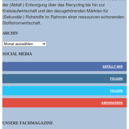
der (Abfall-) Entsorgung über das Recycling bis hin zur
Kreislaufwirtschaft und den dazugehörenden Märkten für
(Sekundär-) Rohstoffe im Rahmen einer ressourcen-schonenden
Stoffstromwirtschaft.
ARCHIV
ARCHIV
SOCIAL MEDIA
9,863
Fans
GEFÄLLT MIR
1,662
Follower
FOLGEN
15,658
Follower
FOLGEN
460
Abonnenten
ABONNIEREN
UNSERE FACHMAGAZINE