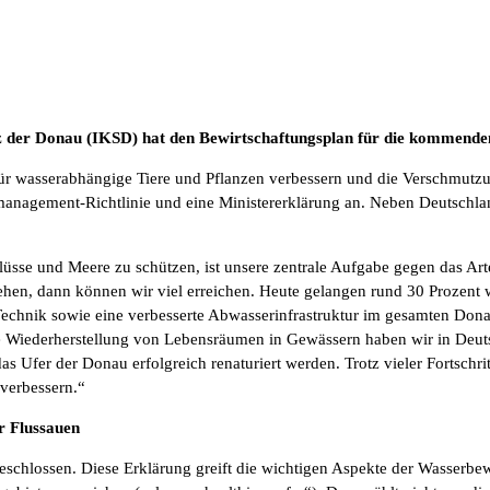
 der Donau (IKSD) hat den Bewirtschaftungsplan für die kommenden
 wasserabhängige Tiere und Pflanzen verbessern und die Verschmutzun
gement-Richtlinie und eine Ministererklärung an. Neben Deutschland 
Flüsse und Meere zu schützen, ist unsere zentrale Aufgabe gegen das Ar
hen, dann können wir viel erreichen. Heute gelangen rund 30 Prozent 
Technik sowie eine verbesserte Abwasserinfrastruktur im gesamten Don
e Wiederherstellung von Lebensräumen in Gewässern haben wir in Deutsc
 Ufer der Donau erfolgreich renaturiert werden. Trotz vieler Fortschri
verbessern.“
r Flussauen
schlossen. Diese Erklärung greift die wichtigen Aspekte der Wasserbew