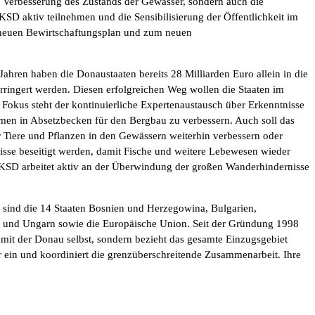
ie Verbesserung des Zustands der Gewässer, sondern auch die
SD aktiv teilnehmen und die Sensibilisierung der Öffentlichkeit im
 neuen Bewirtschaftungsplan und zum neuen
hren haben die Donaustaaten bereits 28 Milliarden Euro allein in die
rringert werden. Diesen erfolgreichen Weg wollen die Staaten im
Fokus steht der kontinuierliche Expertenaustausch über Erkenntnisse
mmen in Absetzbecken für den Bergbau zu verbessern. Auch soll das
Tiere und Pflanzen in den Gewässern weiterhin verbessern oder
isse beseitigt werden, damit Fische und weitere Lebewesen wieder
IKSD arbeitet aktiv an der Überwindung der großen Wanderhindernisse
D sind die 14 Staaten Bosnien und Herzegowina, Bulgarien,
e und Ungarn sowie die Europäische Union. Seit der Gründung 1998
 mit der Donau selbst, sondern bezieht das gesamte Einzugsgebiet
 ein und koordiniert die grenzüberschreitende Zusammenarbeit. Ihre