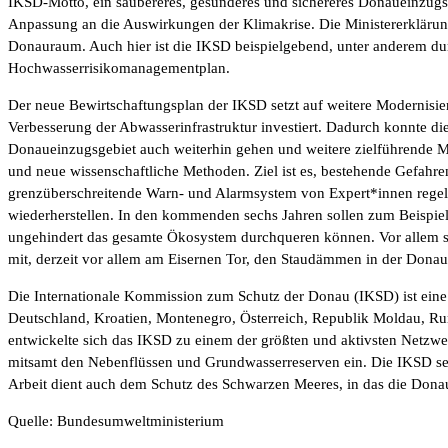
IKSD-Motto, ein saubereres, gesünderes und sichereres Donaueinzugsge
Anpassung an die Auswirkungen der Klimakrise. Die Ministererklärung 
Donauraum. Auch hier ist die IKSD beispielgebend, unter anderem d
Hochwasserrisikomanagementplan.
Der neue Bewirtschaftungsplan der IKSD setzt auf weitere Modernisie
Verbesserung der Abwasserinfrastruktur investiert. Dadurch konnte d
Donaueinzugsgebiet auch weiterhin gehen und weitere zielführende Ma
und neue wissenschaftliche Methoden. Ziel ist es, bestehende Gefahr
grenzüberschreitende Warn- und Alarmsystem von Expert*innen regelm
wiederherstellen. In den kommenden sechs Jahren sollen zum Beispiel
ungehindert das gesamte Ökosystem durchqueren können. Vor allem so
mit, derzeit vor allem am Eisernen Tor, den Staudämmen in der Dona
Die Internationale Kommission zum Schutz der Donau (IKSD) ist eine I
Deutschland, Kroatien, Montenegro, Österreich, Republik Moldau, Ru
entwickelte sich das IKSD zu einem der größten und aktivsten Netzwe
mitsamt den Nebenflüssen und Grundwasserreserven ein. Die IKSD set
Arbeit dient auch dem Schutz des Schwarzen Meeres, in das die Dona
Quelle: Bundesumweltministerium