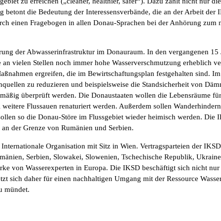
biet zu erreichen („cleaner, healthier, safer“). Dazu zählt nicht nur d
betont die Bedeutung der Interessensverbände, die an der Arbeit der IK
urch einen Fragebogen in allen Donau-Sprachen bei der Anhörung zum
rung der Abwasserinfrastruktur im Donauraum. In den vergangenen 15 Ja
ie an vielen Stellen noch immer hohe Wasserverschmutzung erheblich ve
ßnahmen ergreifen, die im Bewirtschaftungsplan festgehalten sind. Im 
enquellen zu reduzieren und beispielsweise die Standsicherheit von Dä
äßig überprüft werden. Die Donaustaaten wollen die Lebensräume für 
 weitere Flussauen renaturiert werden. Außerdem sollen Wanderhindern
llen so die Donau-Störe im Flussgebiet wieder heimisch werden. Die 
u an der Grenze von Rumänien und Serbien.
nternationale Organisation mit Sitz in Wien. Vertragsparteien der IKS
mänien, Serbien, Slowakei, Slowenien, Tschechische Republik, Ukrain
rke von Wasserexperten in Europa. Die IKSD beschäftigt sich nicht nur
zt sich daher für einen nachhaltigen Umgang mit der Ressource Wasser
u mündet.