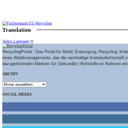
Translation
Select Language
▼
RecyclingPortal - Das Portal für Abfall, Entsorgung, Recycling, K
eines Abfallmanagements, das die nachhaltige Kreislaufwirtschaft zu
dazugehörenden Märkten für (Sekundär-) Rohstoffe im Rahmen eine
ARCHIV
ARCHIV
SOCIAL MEDIA
9,863
Fans
1,662
Follower
15,658
Follower