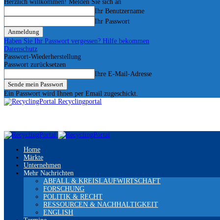
Herzlich willkommen! Melden Sie sich an
Ihr Benutzername
Ihr Passwort
Haben Sie Ihr Passwort vergessen? Hilfe bekommen
Datenschutz
Passwort-Wiederherstellung
Passwort zurücksetzen
Ihre E-Mail-Adresse
Ein Passwort wird Ihnen per Email zugeschickt.
Recyclingportal
Home
Märkte
Unternehmen
Mehr Nachrichten
ABFALL & KREISLAUFWIRTSCHAFT
FORSCHUNG
POLITIK & RECHT
RESSOURCEN & NACHHALTIGKEIT
ENGLISH