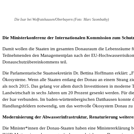
Die Isar bei Wolfratshausen/Oberbayern (Foto: Marc Szombathy)
Die Ministerkonferenz der Internationalen Kommission zum Schutz
Damit wollen die Staaten im gesamten Donauraum die Lebensräume für
Teilnehmenden den Managementplan nach der EU-Hochwasserrisikomana
Donauschutzübereinkommens teil.
Die Parlamentarische Staatssekretärin Dr. Bettina Hoffmann erklärt: „
Ökosysteme. Wenn alle Staaten entlang der Donau an einem Strang zie
als noch 2015. Das gelang vor allem durch Investitionen in moderne 
Landwirtschaft in sechs Jahren um 20 Prozent gesenkt werden. Für di
der Isar verbunden. Im baden-württembergischen Datthausen konnte das
Handlungsfeldern notwendig, um das wertvolle Ökosystem Donau zu 
Modernisierung der Abwasserinfrastruktur, Renaturierung weitere
Die Minister*innen der Donau-Staaten haben eine Ministererklärung be