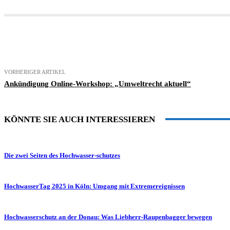
Teilen
VORHERIGER ARTIKEL
Ankündigung Online-Workshop: „Umweltrecht aktuell“
KÖNNTE SIE AUCH INTERESSIEREN
Die zwei Seiten des Hochwasser-schutzes
HochwasserTag 2025 in Köln: Umgang mit Extremereignissen
Hochwasserschutz an der Donau: Was Liebherr-Raupenbagger bewegen