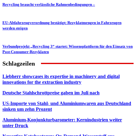
Recycling braucht verlässliche Rahmenbedingungen –
EU-Altfahrzeugverordnung bestätigt: Rezyklatmengen in Fahrzeugen
werden steigen
Verbundprojekt „Recycling 3“ startet: Wissensplattform für den Einsatz von
Post-Consumer-Rezyklaten
Schlagzeilen
Liebherr showcases its expertise in machinery and digital
innovations for the extraction industry
Deutsche Stahlschrottpreise gaben im Juli nach
US-Importe von Stahl- und Aluminiumwaren aus Deutschland
sinken um zehn Prozent
Aluminium-Konjunkturbarometer: Kernindustrien weiter
unter Druck