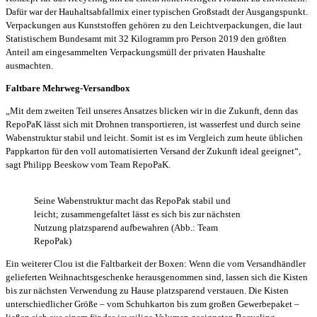
Dafür war der Hauhaltsabfallmix einer typischen Großstadt der Ausgangspunkt.
Verpackungen aus Kunststoffen gehören zu den Leichtverpackungen, die laut
Statistischem Bundesamt mit 32 Kilogramm pro Person 2019 den größten
Anteil am eingesammelten Verpackungsmüll der privaten Haushalte
ausmachten.
Faltbare Mehrweg-Versandbox
„Mit dem zweiten Teil unseres Ansatzes blicken wir in die Zukunft, denn das
RepoPaK lässt sich mit Drohnen transportieren, ist wasserfest und durch seine
Wabenstruktur stabil und leicht. Somit ist es im Vergleich zum heute üblichen
Pappkarton für den voll automatisierten Versand der Zukunft ideal geeignet“,
sagt Philipp Beeskow vom Team RepoPaK.
Seine Wabenstruktur macht das RepoPak stabil und
leicht; zusammengefaltet lässt es sich bis zur nächsten
Nutzung platzsparend aufbewahren (Abb.: Team
RepoPak)
Ein weiterer Clou ist die Faltbarkeit der Boxen: Wenn die vom Versandhändler
gelieferten Weihnachtsgeschenke herausgenommen sind, lassen sich die Kisten
bis zur nächsten Verwendung zu Hause platzsparend verstauen. Die Kisten
unterschiedlicher Größe – vom Schuhkarton bis zum großen Gewerbepaket –