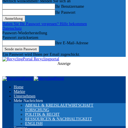
Herzlich willkommen! Melden Sie sich an
Ihr Benutzername
Ihr Passwort
Haben Sie Ihr Passwort vergessen? Hilfe bekommen
Datenschutz
Passwort-Wiederherstellung
Passwort zurücksetzen
Ihre E-Mail-Adresse
Ein Passwort wird Ihnen per Email zugeschickt.
Recyclingportal
Anzeige
Home
Märkte
Unternehmen
Mehr Nachrichten
ABFALL & KREISLAUFWIRTSCHAFT
FORSCHUNG
POLITIK & RECHT
RESSOURCEN & NACHHALTIGKEIT
ENGLISH