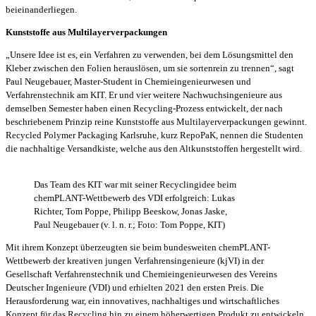
beieinanderliegen.
Kunststoffe aus Multilayerverpackungen
„Unsere Idee ist es, ein Verfahren zu verwenden, bei dem Lösungsmittel den
Kleber zwischen den Folien herauslösen, um sie sortenrein zu trennen“, sagt
Paul Neugebauer, Master-Student in Chemieingenieurwesen und
Verfahrenstechnik am KIT. Er und vier weitere Nachwuchsingenieure aus
demselben Semester haben einen Recycling-Prozess entwickelt, der nach
beschriebenem Prinzip reine Kunststoffe aus Multilayerverpackungen gewinnt.
Recycled Polymer Packaging Karlsruhe, kurz RepoPaK, nennen die Studenten
die nachhaltige Versandkiste, welche aus den Altkunststoffen hergestellt wird.
Das Team des KIT war mit seiner Recyclingidee beim
chemPLANT-Wettbewerb des VDI erfolgreich: Lukas
Richter, Tom Poppe, Philipp Beeskow, Jonas Jaske,
Paul Neugebauer (v. l. n. r.; Foto: Tom Poppe, KIT)
Mit ihrem Konzept überzeugten sie beim bundesweiten chemPLANT-
Wettbewerb der kreativen jungen Verfahrensingenieure (kjVI) in der
Gesellschaft Verfahrenstechnik und Chemieingenieurwesen des Vereins
Deutscher Ingenieure (VDI) und erhielten 2021 den ersten Preis. Die
Herausforderung war, ein innovatives, nachhaltiges und wirtschaftliches
Konzept für das Recycling hin zu einem höherwertigen Produkt zu entwickeln.