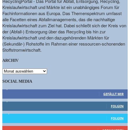
RecyclingPortal - Das Portal für Abfall, Entsorgung, Recycling,
Kreislaufwirtschaft und Märkte ist ein unabhängiges Forum für
Fachinformationen aus Europa. Das Themenspektrum umfasst
alle Facetten eines Abfallmanagements, das die nachhaltige
Kreislaufwirtschaft zum Ziel hat. Dabei schließt sich der Kreis von
der (Abfall-) Entsorgung über das Recycling bis hin zur
Kreislaufwirtschaft und den dazugehörenden Märkten für
(Sekundär-) Rohstoffe im Rahmen einer ressourcen-schonenden
Stoffstromwirtschaft.
ARCHIV
ARCHIV
SOCIAL MEDIA
9,863
Fans
GEFÄLLT MIR
1,662
Follower
FOLGEN
15,658
Follower
FOLGEN
460
Abonnenten