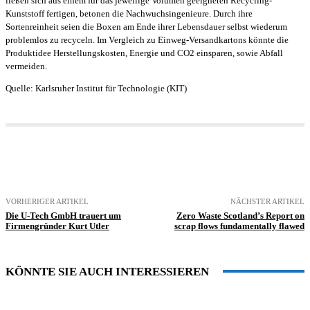
ließen sich aus einem für das jeweilige Volumen geeigneten Recycling-
Kunststoff fertigen, betonen die Nachwuchsingenieure. Durch ihre
Sortenreinheit seien die Boxen am Ende ihrer Lebensdauer selbst wiederum
problemlos zu recyceln. Im Vergleich zu Einweg-Versandkartons könnte die
Produktidee Herstellungskosten, Energie und CO2 einsparen, sowie Abfall
vermeiden.
Quelle: Karlsruher Institut für Technologie (KIT)
VORHERIGER ARTIKEL
NÄCHSTER ARTIKEL
Die U-Tech GmbH trauert um
Zero Waste Scotland’s Report on
Firmengründer Kurt Utler
scrap flows fundamentally flawed
KÖNNTE SIE AUCH INTERESSIEREN