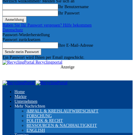
Herzlich willkommen! Melden Sie sich an
Ihr Benutzername
Ihr Passwort
Haben Sie Ihr Passwort vergessen? Hilfe bekommen
Datenschutz
Passwort-Wiederherstellung
Passwort zurücksetzen
Ihre E-Mail-Adresse
Ein Passwort wird Ihnen per Email zugeschickt.
Recyclingportal
Anzeige
Home
Märkte
Unternehmen
Mehr Nachrichten
ABFALL & KREISLAUFWIRTSCHAFT
FORSCHUNG
POLITIK & RECHT
RESSOURCEN & NACHHALTIGKEIT
ENGLISH