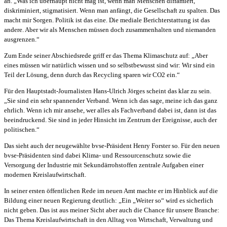
an. „Was ich überhaupt nicht mag ist, wenn man Menschen diffamiert,
diskriminiert, stigmatisiert. Wenn man anfängt, die Gesellschaft zu spalten. Das
macht mir Sorgen. Politik ist das eine. Die mediale Berichterstattung ist das
andere. Aber wir als Menschen müssen doch zusammenhalten und niemanden
ausgrenzen.“
Zum Ende seiner Abschiedsrede griff er das Thema Klimaschutz auf: „Aber
eines müssen wir natürlich wissen und so selbstbewusst sind wir: Wir sind ein
Teil der Lösung, denn durch das Recycling sparen wir CO2 ein.“
Für den Hauptstadt-Journalisten Hans-Ulrich Jörges scheint das klar zu sein.
„Sie sind ein sehr spannender Verband. Wenn ich das sage, meine ich das ganz
ehrlich. Wenn ich mir ansehe, wer alles als Fachverband dabei ist, dann ist das
beeindruckend. Sie sind in jeder Hinsicht im Zentrum der Ereignisse, auch der
politischen.“
Das sieht auch der neugewählte bvse-Präsident Henry Forster so. Für den neuen
bvse-Präsidenten sind dabei Klima- und Ressourcenschutz sowie die
Versorgung der Industrie mit Sekundärrohstoffen zentrale Aufgaben einer
modernen Kreislaufwirtschaft.
In seiner ersten öffentlichen Rede im neuen Amt machte er im Hinblick auf die
Bildung einer neuen Regierung deutlich: „Ein „Weiter so“ wird es sicherlich
nicht geben. Das ist aus meiner Sicht aber auch die Chance für unsere Branche:
Das Thema Kreislaufwirtschaft in den Alltag von Wirtschaft, Verwaltung und