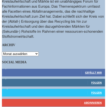
Kreislaufwirtschaft und Märkte ist ein unabhängiges Forum für
Fachinformationen aus Europa. Das Themenspektrum umfasst
alle Facetten eines Abfallmanagements, das die nachhaltige
Kreislaufwirtschaft zum Ziel hat. Dabei schließt sich der Kreis von
der (Abfall-) Entsorgung über das Recycling bis hin zur
Kreislaufwirtschaft und den dazugehörenden Märkten für
(Sekundär-) Rohstoffe im Rahmen einer ressourcen-schonenden
Stoffstromwirtschaft.
ARCHIV
ARCHIV
SOCIAL MEDIA
9,863
Fans
GEFÄLLT MIR
1,662
Follower
FOLGEN
15,658
Follower
FOLGEN
460
Abonnenten
ABONNIEREN