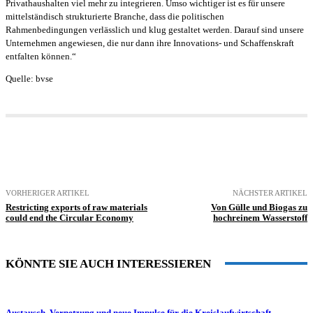
Privathaushalten viel mehr zu integrieren. Umso wichtiger ist es für unsere
mittelständisch strukturierte Branche, dass die politischen
Rahmenbedingungen verlässlich und klug gestaltet werden. Darauf sind unsere
Unternehmen angewiesen, die nur dann ihre Innovations- und Schaffenskraft
entfalten können.“
Quelle: bvse
VORHERIGER ARTIKEL
NÄCHSTER ARTIKEL
Restricting exports of raw materials
Von Gülle und Biogas zu
could end the Circular Economy
hochreinem Wasserstoff
KÖNNTE SIE AUCH INTERESSIEREN
Austausch, Vernetzung und neue Impulse für die Kreislaufwirtschaft