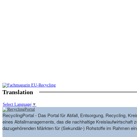
Translation
Select Language
▼
RecyclingPortal - Das Portal für Abfall, Entsorgung, Recycling, K
eines Abfallmanagements, das die nachhaltige Kreislaufwirtschaft zu
dazugehörenden Märkten für (Sekundär-) Rohstoffe im Rahmen eine