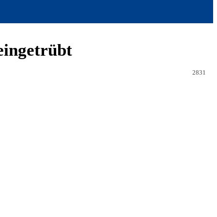
eingetrübt
2831