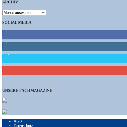
ARCHIV
ARCHIV
SOCIAL MEDIA
9,863
Fans
1,662
Follower
15,658
Follower
461
Abonnenten
UNSERE FACHMAGAZINE
AGB
Datenschutz