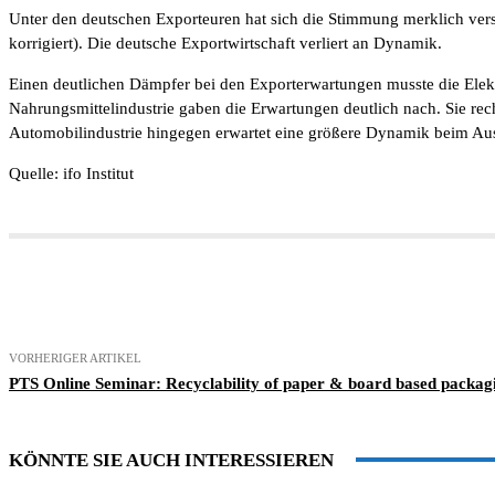
Unter den deutschen Exporteuren hat sich die Stimmung merklich versc
korrigiert). Die deutsche Exportwirtschaft verliert an Dynamik.
Einen deutlichen Dämpfer bei den Exporterwartungen musste die Elekt
Nahrungsmittelindustrie gaben die Erwartungen deutlich nach. Sie rec
Automobilindustrie hingegen erwartet eine größere Dynamik beim Ausl
Quelle: ifo Institut
Teilen
VORHERIGER ARTIKEL
PTS Online Seminar: Recyclability of paper & board based packag
KÖNNTE SIE AUCH INTERESSIEREN