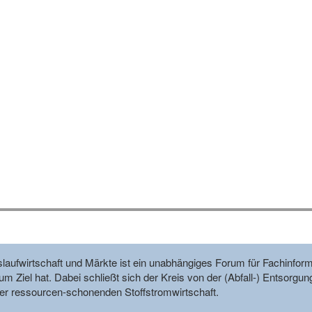
reislaufwirtschaft und Märkte ist ein unabhängiges Forum für Fachin
m Ziel hat. Dabei schließt sich der Kreis von der (Abfall-) Entsorgun
r ressourcen-schonenden Stoffstromwirtschaft.