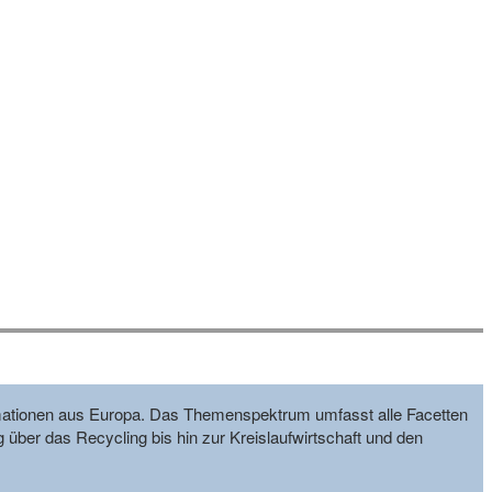
formationen aus Europa. Das Themenspektrum umfasst alle Facetten
g über das Recycling bis hin zur Kreislaufwirtschaft und den