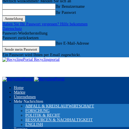
Herzlich willkommen! Melden Sie sich an
Ihr Benutzername
Ihr Passwort
Haben Sie Ihr Passwort vergessen? Hilfe bekommen
Datenschutz
Passwort-Wiederherstellung
Passwort zurücksetzen
Ihre E-Mail-Adresse
Ein Passwort wird Ihnen per Email zugeschickt.
Recyclingportal
Home
Märkte
Unternehmen
Mehr Nachrichten
ABFALL & KREISLAUFWIRTSCHAFT
FORSCHUNG
POLITIK & RECHT
RESSOURCEN & NACHHALTIGKEIT
ENGLISH