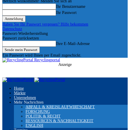
Herzlich willkommen! Melden Sie sich an
Ihr Benutzername
Ihr Passwort
Haben Sie Ihr Passwort vergessen? Hilfe bekommen
Datenschutz
Passwort-Wiederherstellung
Passwort zurücksetzen
Ihre E-Mail-Adresse
Ein Passwort wird Ihnen per Email zugeschickt.
Recyclingportal
Anzeige
Home
Märkte
Unternehmen
Mehr Nachrichten
ABFALL & KREISLAUFWIRTSCHAFT
FORSCHUNG
POLITIK & RECHT
RESSOURCEN & NACHHALTIGKEIT
ENGLISH