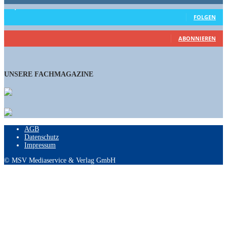
15,658
Follower
FOLGEN
460
Abonnenten
ABONNIEREN
UNSERE FACHMAGAZINE
AGB
Datenschutz
Impressum
© MSV Mediaservice & Verlag GmbH