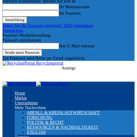
Herzlich willkommen! Melden Sie sich an
Ihr Benutzername
Ihr Passwort
Haben Sie Ihr Passwort vergessen? Hilfe bekommen
Datenschutz
Passwort-Wiederherstellung
Passwort zurücksetzen
Ihre E-Mail-Adresse
Ein Passwort wird Ihnen per Email zugeschickt.
Recyclingportal
Anzeige
Home
Märkte
Unternehmen
Mehr Nachrichten
ABFALL & KREISLAUFWIRTSCHAFT
FORSCHUNG
POLITIK & RECHT
RESSOURCEN & NACHHALTIGKEIT
ENGLISH