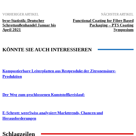
VORHERIGER ARTIKEL
NÄCHSTER ARTIKEL
bvse-Statistik: Deutscher
Functional Coating for Fibre Based
Schrottaußenhandel Januar bis
Packaging – PTS Coating
April 2021
Symposium
KÖNNTE SIE AUCH INTERESSIEREN
Kompostierbare Leiterplatten aus Restprodukt der Zitronensäure-
Produktion
Der Weg zum geschlossenen Kunststoffkreislauf:
E-Schrott: weeeSwiss analysiert Markttrends, Chancen und
Herausforderungen
Schlagzeilen