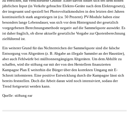
zu erreichen, hat verschiedene Gründe. Einer davon findet sich bei dem hohen
jährlichen Input (in Verkehr gebrachte Elektro-Geräte nach dem Elektrogesetz),
der insgesamt und speziell bei Photovoltaikmodulen in den letzten drei Jahren
kontinuierlich stark angestiegen ist (ca. 50 Prozent). PV-Module haben eine
besonders lange Lebensdauer, was sich vor dem Hintergrund der gesetzlich
vorgegebenen Berechnungsmethode negativ auf die Sammelquote auswirkt. Es
ist daher fraglich, ob diese aktuelle gesetzliche Vorgabe zur Quotenberechnung
zielführend ist.
Ein weiterer Grund für das Nichterreichen der Sammelquote sind die falsche
Entsorgung von Altgeräten (z. B. Abgabe an illegale Sammler an der Haustüre),
aber auch Fehlwürfe bei mülltonnengängigen Altgeräten. Um dem Abhilfe zu
schaffen, wird die stiftung ear mit der von den Herstellern finanzierten
Kampagne Plan E weiterhin die Bürger über den korrekten Umgang mit E-
Schrott informieren. Eine positive Entwicklung durch die Kampagne lässt sich
bereits feststellen. Doch die Arbeit daran wird noch intensiviert, sodass der
Trend fortgesetzt werden kann.
Quelle: stiftung ear