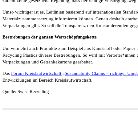
zudem keine gesetzliche Regelung, dass der richtige Entsorgungsweg
Umso wichtiger ist es, Leitlinien basierend auf internationalen Stan
Materialzusammensetzung informieren können. Genau deshalb erarbeite
Verpackungen gibt. So soll die Transparenz den Konsumierenden geg
Bestrebungen der ganzen Wertschöpfungskette
Um vermehrt auch Produkte zum Beispiel aus Kunststoff oder Papier u
Recycling Plastics diverse Bestrebungen. So wird mit Vertreter*inne
Verpackungen und Getränkekartons gearbeitet.
Das
Forum Kreislaufwirtschaft „Sustainability Claims – richtiger U
Entwicklungen im Bereich Kreislaufwirtschaft.
Quelle: Swiss Recycling
Teilen