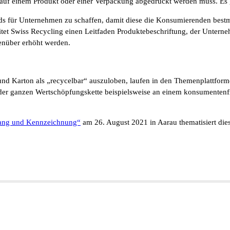
 auf einem Produkt oder einer Verpackung abgedruckt werden muss. Es 
dards für Unternehmen zu schaffen, damit diese die Konsumierenden bes
t Swiss Recycling einen Leitfaden Produktebeschriftung, der Unterneh
enüber erhöht werden.
nd Karton als „recycelbar“ auszuloben, laufen in den Themenplattforme
n der ganzen Wertschöpfungskette beispielsweise an einem konsumentenf
mgang und Kennzeichnung“
am 26. August 2021 in Aarau thematisiert di