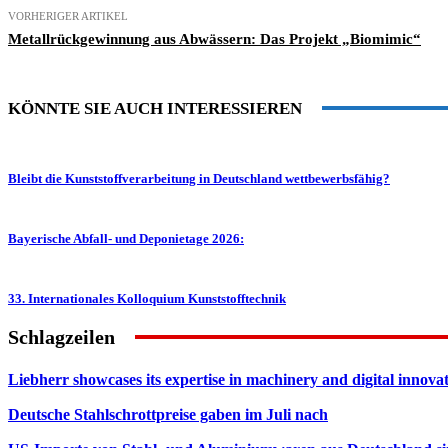
VORHERIGER ARTIKEL
Metallrückgewinnung aus Abwässern: Das Projekt „Biomimic“
KÖNNTE SIE AUCH INTERESSIEREN
Bleibt die Kunststoffverarbeitung in Deutschland wettbewerbsfähig?
Bayerische Abfall- und Deponietage 2026:
33. Internationales Kolloquium Kunststofftechnik
Schlagzeilen
Liebherr showcases its expertise in machinery and digital innovat
Deutsche Stahlschrottpreise gaben im Juli nach