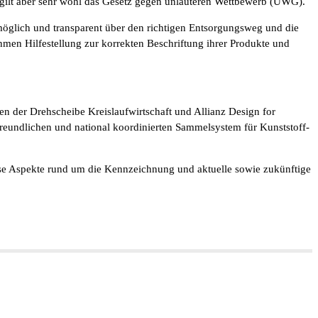
gilt aber sehr wohl das Gesetz gegen unlauteren Wettbewerb (UWG).
tmöglich und transparent über den richtigen Entsorgungsweg und die
men Hilfestellung zur korrekten Beschriftung ihrer Produkte und
n der Drehscheibe Kreislaufwirtschaft und Allianz Design for
reundlichen und national koordinierten Sammelsystem für Kunststoff-
ese Aspekte rund um die Kennzeichnung und aktuelle sowie zukünftige