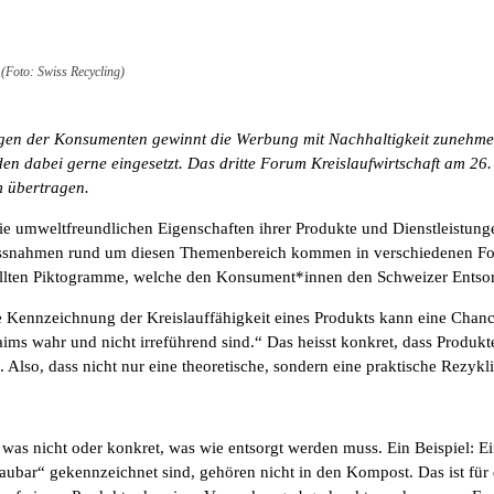
 (Foto: Swiss Recycling)
en der Konsumenten gewinnt die Werbung mit Nachhaltigkeit zunehmen
 dabei gerne eingesetzt. Das dritte Forum Kreislaufwirtschaft am 26.
 übertragen.
ie umweltfreundlichen Eigenschaften ihrer Produkte und Dienstleistun
ssnahmen rund um diesen Themenbereich kommen in verschiedenen For
tellten Piktogramme, welche den Konsument*innen den Schweizer Entso
Die Kennzeichnung der Kreislauffähigkeit eines Produkts kann eine Cha
aims wahr und nicht irreführend sind.“ Das heisst konkret, dass Produk
. Also, dass nicht nur eine theoretische, sondern eine praktische Rezykl
 was nicht oder konkret, was wie entsorgt werden muss. Ein Beispiel: 
aubar“ gekennzeichnet sind, gehören nicht in den Kompost. Das ist für