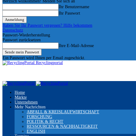
Herzlich willkommen! Melden Sie sich an
Ihr Benutzername
Ihr Passwort
Haben Sie Ihr Passwort vergessen? Hilfe bekommen
Datenschutz
Passwort-Wiederherstellung
Passwort zurücksetzen
Ihre E-Mail-Adresse
Ein Passwort wird Ihnen per Email zugeschickt.
Recyclingportal
Home
Märkte
Unternehmen
Mehr Nachrichten
ABFALL & KREISLAUFWIRTSCHAFT
FORSCHUNG
POLITIK & RECHT
RESSOURCEN & NACHHALTIGKEIT
ENGLISH