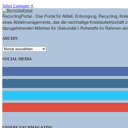
Select Language
▼
RecyclingPortal - Das Portal für Abfall, Entsorgung, Recycling, K
eines Abfallmanagements, das die nachhaltige Kreislaufwirtschaft zu
dazugehörenden Märkten für (Sekundär-) Rohstoffe im Rahmen eine
ARCHIV
ARCHIV
SOCIAL MEDIA
9,863
Fans
1,662
Follower
15,658
Follower
460
Abonnenten
UNSERE FACHMAGAZINE