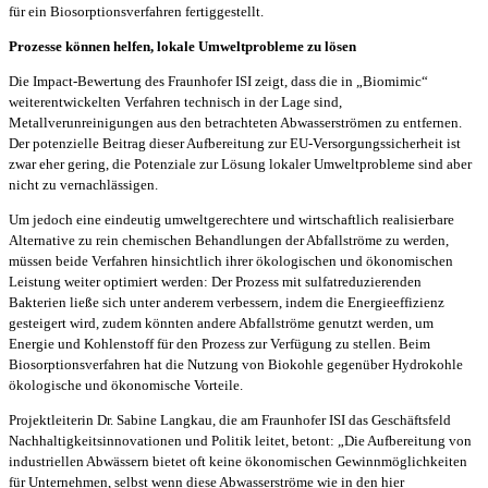
für ein Biosorptionsverfahren fertiggestellt.
Prozesse können helfen, lokale Umweltprobleme zu lösen
Die Impact-Bewertung des Fraunhofer ISI zeigt, dass die in „Biomimic“
weiterentwickelten Verfahren technisch in der Lage sind,
Metallverunreinigungen aus den betrachteten Abwasserströmen zu entfernen.
Der potenzielle Beitrag dieser Aufbereitung zur EU-Versorgungssicherheit ist
zwar eher gering, die Potenziale zur Lösung lokaler Umweltprobleme sind aber
nicht zu vernachlässigen.
Um jedoch eine eindeutig umweltgerechtere und wirtschaftlich realisierbare
Alternative zu rein chemischen Behandlungen der Abfallströme zu werden,
müssen beide Verfahren hinsichtlich ihrer ökologischen und ökonomischen
Leistung weiter optimiert werden: Der Prozess mit sulfatreduzierenden
Bakterien ließe sich unter anderem verbessern, indem die Energieeffizienz
gesteigert wird, zudem könnten andere Abfallströme genutzt werden, um
Energie und Kohlenstoff für den Prozess zur Verfügung zu stellen. Beim
Biosorptionsverfahren hat die Nutzung von Biokohle gegenüber Hydrokohle
ökologische und ökonomische Vorteile.
Projektleiterin Dr. Sabine Langkau, die am Fraunhofer ISI das Geschäftsfeld
Nachhaltigkeitsinnovationen und Politik leitet, betont: „Die Aufbereitung von
industriellen Abwässern bietet oft keine ökonomischen Gewinnmöglichkeiten
für Unternehmen, selbst wenn diese Abwasserströme wie in den hier