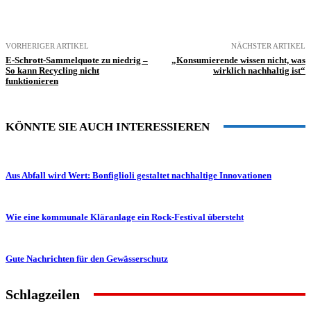
VORHERIGER ARTIKEL
NÄCHSTER ARTIKEL
E-Schrott-Sammelquote zu niedrig –
„Konsumierende wissen nicht, was
So kann Recycling nicht
wirklich nachhaltig ist“
funktionieren
KÖNNTE SIE AUCH INTERESSIEREN
Aus Abfall wird Wert: Bonfiglioli gestaltet nachhaltige Innovationen
Wie eine kommunale Kläranlage ein Rock-Festival übersteht
Gute Nachrichten für den Gewässerschutz
Schlagzeilen