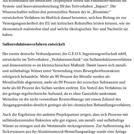
Als Koordinator der deutschen Teilprojekte leitete das Fraunhofer-Institut für
System- und Innovationsforschung ISI das Teilvorhaben „Impact“. Die
Wissenschaftler sollten den potenziellen Nutzen der in „Biomimic“
entwickelten Verfahren im Hinblick darauf bewerten, welchen Beitrag sie zur
Versorgungssicherheit der EU mit kritischen Rohstoffen leisten können, wie sie
ökonomisch realisierbar sind und welche ökologischen Vor- und Nachteile sie
haben.
Sulfatreduktionsverfahren entwickelt
Der zweite deutsche Verbundpartner, die G.E.O.S. Ingenieurgesellschaft mbH,
entwickelte im Teilvorhaben „Verfahrenstechnik“ ein Sulfatreduktionsverfahren
und demonstrierte es im kleintechnischen Maßstab. Damit lassen sich metall-
und sulfathaltige Wässer unter Verwendung eines Bewegtbettbioreaktors
erfolgreich behandeln: Mehr als 90 Prozent der Metalle werden als
Metallsulfide abgetrennt, mehr als 99 Prozent der toxischen Substanzen und
mehr als 60 Prozent des Sulfats werden entfernt. Ein Vorteil des Verfahrens ist
der geringe regeltechnische Aufwand, da es ohne Gaszufuhr auskommt.
Weiterhin ist die nicht verwertbare Reststoffmenge mit einem Zehntel des
Ausgangsprodukts deutlich geringer als bei chemischen Behandlungsverfahren.
Auch die Ergebnisse der anderen Projektpartner zeigen, dass sich Prozesse mit
sulfatreduzierenden Bakterien sehr gut eignen, um metall- und sulfathaltige
Wässer zu reinigen und die Wertmetalle rückzugewinnen. Zur Aufbereitung des
Sickerwassers aus der Aluminiumoxid-Herstellungsanlage wurde eine Anlage