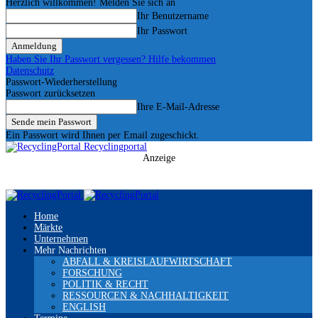
Herzlich willkommen! Melden Sie sich an
Ihr Benutzername
Ihr Passwort
Haben Sie Ihr Passwort vergessen? Hilfe bekommen
Datenschutz
Passwort-Wiederherstellung
Passwort zurücksetzen
Ihre E-Mail-Adresse
Ein Passwort wird Ihnen per Email zugeschickt.
Recyclingportal
Anzeige
Home
Märkte
Unternehmen
Mehr Nachrichten
ABFALL & KREISLAUFWIRTSCHAFT
FORSCHUNG
POLITIK & RECHT
RESSOURCEN & NACHHALTIGKEIT
ENGLISH