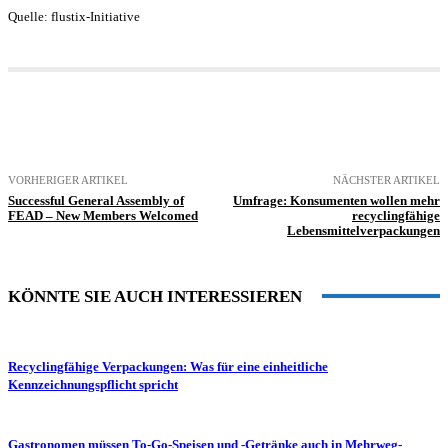
Quelle: flustix-Initiative
VORHERIGER ARTIKEL
NÄCHSTER ARTIKEL
Successful General Assembly of
Umfrage: Konsumenten wollen mehr
FEAD – New Members Welcomed
recyclingfähige
Lebensmittelverpackungen
KÖNNTE SIE AUCH INTERESSIEREN
Recyclingfähige Verpackungen: Was für eine einheitliche
Kennzeichnungspflicht spricht
Gastronomen müssen To-Go-Speisen und -Getränke auch in Mehrweg-