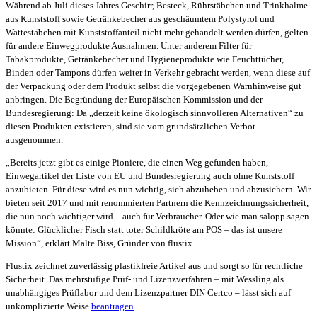
Während ab Juli dieses Jahres Geschirr, Besteck, Rührstäbchen und Trinkhalme
aus Kunststoff sowie Getränkebecher aus geschäumtem Polystyrol und
Wattestäbchen mit Kunststoffanteil nicht mehr gehandelt werden dürfen, gelten
für andere Einwegprodukte Ausnahmen. Unter anderem Filter für
Tabakprodukte, Getränkebecher und Hygieneprodukte wie Feuchttücher,
Binden oder Tampons dürfen weiter in Verkehr gebracht werden, wenn diese auf
der Verpackung oder dem Produkt selbst die vorgegebenen Warnhinweise gut
anbringen. Die Begründung der Europäischen Kommission und der
Bundesregierung: Da „derzeit keine ökologisch sinnvolleren Alternativen“ zu
diesen Produkten existieren, sind sie vom grundsätzlichen Verbot
ausgenommen.
„Bereits jetzt gibt es einige Pioniere, die einen Weg gefunden haben,
Einwegartikel der Liste von EU und Bundesregierung auch ohne Kunststoff
anzubieten. Für diese wird es nun wichtig, sich abzuheben und abzusichern. Wir
bieten seit 2017 und mit renommierten Partnern die Kennzeichnungssicherheit,
die nun noch wichtiger wird – auch für Verbraucher. Oder wie man salopp sagen
könnte: Glücklicher Fisch statt toter Schildkröte am POS – das ist unsere
Mission“, erklärt Malte Biss, Gründer von flustix.
Flustix zeichnet zuverlässig plastikfreie Artikel aus und sorgt so für rechtliche
Sicherheit. Das mehrstufige Prüf- und Lizenzverfahren – mit Wessling als
unabhängiges Prüflabor und dem Lizenzpartner DIN Certco – lässt sich auf
unkomplizierte Weise
beantragen
.