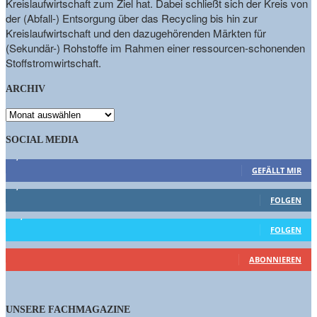
Kreislaufwirtschaft zum Ziel hat. Dabei schließt sich der Kreis von
der (Abfall-) Entsorgung über das Recycling bis hin zur
Kreislaufwirtschaft und den dazugehörenden Märkten für
(Sekundär-) Rohstoffe im Rahmen einer ressourcen-schonenden
Stoffstromwirtschaft.
ARCHIV
ARCHIV
SOCIAL MEDIA
9,863
Fans
GEFÄLLT MIR
1,662
Follower
FOLGEN
15,658
Follower
FOLGEN
460
Abonnenten
ABONNIEREN
UNSERE FACHMAGAZINE