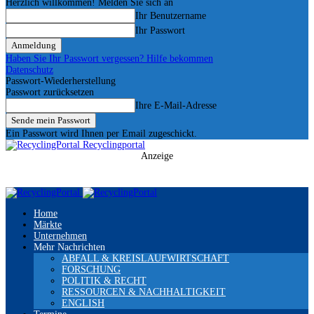
Herzlich willkommen! Melden Sie sich an
Ihr Benutzername
Ihr Passwort
Haben Sie Ihr Passwort vergessen? Hilfe bekommen
Datenschutz
Passwort-Wiederherstellung
Passwort zurücksetzen
Ihre E-Mail-Adresse
Ein Passwort wird Ihnen per Email zugeschickt.
Recyclingportal
Anzeige
Home
Märkte
Unternehmen
Mehr Nachrichten
ABFALL & KREISLAUFWIRTSCHAFT
FORSCHUNG
POLITIK & RECHT
RESSOURCEN & NACHHALTIGKEIT
ENGLISH