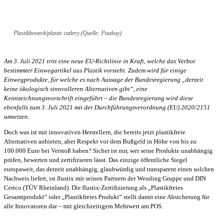
Plastikbesteck/plastic cutlery (Quelle: Pixabay)
Am 3. Juli 2021 tritt eine neue EU-Richtlinie in Kraft, welche das Verbot
bestimmter Einwegartikel aus Plastik vorsieht. Zudem wird für einige
Einwegprodukte, für welche es nach Aussage der Bundesregierung „derzeit
keine ökologisch sinnvolleren Alternativen gibt“, eine
Kennzeichnungsvorschrift eingeführt – die Bundesregierung wird diese
ebenfalls zum 3. Juli 2021 mit der Durchführungsverordnung (EU) 2020/2151
umsetzen.
Doch was ist mit innovativen Herstellern, die bereits jetzt plastikfreie
Alternativen anbieten, aber Respekt vor dem Bußgeld in Höhe von bis zu
100.000 Euro bei Verstoß haben? Sicher ist nur, wer seine Produkte unabhängig
prüfen, bewerten und zertifizieren lässt. Das einzige öffentliche Siegel
europaweit, das derzeit unabhängig, glaubwürdig und transparent einen solchen
Nachweis liefert, ist flustix mit seinen Partnern der Wessling Gruppe und DIN
Certco (TÜV Rheinland). Die flustix-Zertifizierung als „Plastikfreies
Gesamtprodukt“ oder „Plastikfreies Produkt“ stellt damit eine Absicherung für
alle Innovatoren dar – mit gleichzeitigem Mehrwert am POS.