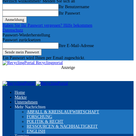
Herzlich willkommen! Melden Sie sich an
Ihr Benutzername
Ihr Passwort
Haben Sie Ihr Passwort vergessen? Hilfe bekommen
Datenschutz
Passwort-Wiederherstellung
Passwort zurücksetzen
Ihre E-Mail-Adresse
Ein Passwort wird Ihnen per Email zugeschickt.
Recyclingportal
Anzeige
Home
Märkte
Unternehmen
Mehr Nachrichten
ABFALL & KREISLAUFWIRTSCHAFT
FORSCHUNG
POLITIK & RECHT
RESSOURCEN & NACHHALTIGKEIT
ENGLISH