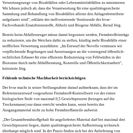
Verwertungswege von Bioabfällen oder Lebensmittelabfällen zu minimieren.
Wir lehnen jedoch ab, dass die Verantwortung für eine qualitätsgesicherte
Sammlung und Behandlung von Bioabfällen alleine den Anlagenbetreibern
aufgelastet wird“, erklärte der stellvertretende Vorsitzende des bvse-
Fachverbands Ersatzbrennstoffe, Altholz und Biogene Abfälle, Bernd Jörg.
Bereits beim Abfallerzeuger müsse damit begonnen werden, Fremdstoffeinträge
zu reduzieren, um die Weichen dafür zu stellen, künftig mehr Bioabfälle einer
stofflichen Verwertung zuzuführen: „Im Entwurf der Novelle vermissen wir
verpflichtende Regelungen und Anweisungen an die vorwiegend öffentlich-
rechtlichen Erfasser für eine effiziente Reduzierung von Fehlwürfen in der
Biotonne durch mehr Abfallberatung, Kontrolle und Öffentlichkeitsarbeit“,
kritisierte Jörg.
Fehlende technische Machbarkeit berücksichtigen
Der bvse macht in seiner Stellungnahme darauf aufmerksam, dass der im
Referentenentwurf vorgesehene Fremdstoff-Kontrollwert vor der ersten
biologischen Stufe von maximal 0,5 Gewichtprozent (bezogen auf die
Trockenmasse) nur dann erreicht werden kann, wenn bereits das
Ausgangsmaterial nicht zu hohe Fremdstoffanteile aufweist.
„Der Gesamtfremdstoffgehalt für angeliefertes Material darf bei maximal drei
Gewichtprozent liegen, damit qualitätsgesicherte Aufbereitung technisch
überhaupt möglich wird. In der Praxis finden sich bei der Anlieferung von