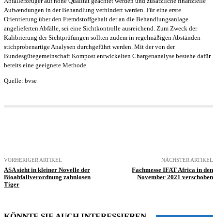
Abfallerzeuger auf hohe Qualität geachtet werden und zusätzliche finanzielle
Aufwendungen in der Behandlung verhindert werden. Für eine erste
Orientierung über den Fremdstoffgehalt der an die Behandlungsanlage
angelieferten Abfälle, sei eine Sichtkontrolle ausreichend. Zum Zweck der
Kalibrierung der Sichtprüfungen sollten zudem in regelmäßigen Abständen
stichprobenartige Analysen durchgeführt werden. Mit der von der
Bundesgütegemeinschaft Kompost entwickelten Chargenanalyse bestehe dafür
bereits eine geeignete Methode.
Quelle: bvse
VORHERIGER ARTIKEL
NÄCHSTER ARTIKEL
ASA sieht in kleiner Novelle der
Fachmesse IFAT Africa in den
Bioabfallverordnung zahnlosen
November 2021 verschoben
Tiger
KÖNNTE SIE AUCH INTERESSIEREN