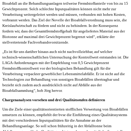
Bioabfall an die Behandlungsanlagen teilweise Fremdstoffanteile von bis zu 15
Gewichtprozent. Solch schlechte Inputqualitäten können nicht mehr zur
Verarbeitung weitergeleitet werden und müssen, verbunden mit hohen Kosten,
verbrannt werden. Das Ziel der Novelle der Bioabfallverordnung muss sein, die
Kreislaufwirtschaft zu fördern und nicht zu behindern. In der Konsequenz
fordern wir, dass der Gesamtfremdstoffgehalt für angeliefertes Material aus der
Biotonne auf maximal drei Gewichtprozent begrenzt wird“, erklärte der
stellvertretende Fachverbandsvorsitzende.
„Es ist für uns darüber hinaus auch nicht nachvollziehbar, auf welcher
technisch-wissenschaftlichen Untersuchung der Kontrollwert entstanden ist. Die
LAGA-Anforderungen mit der Empfehlung von 0,5 Gewichtprozent
Fremdstoffkontrollwert vor der biologischen Behandlung gilt für die
Verarbeitung verpackter gewerblicher Lebensmittelabfälle. Er ist nicht auf die
Technologien zur Behandlung von sonstigen Bioabfällen übertragbar und
bezieht sich zudem auch ausdrücklich nicht auf Abfälle aus der
Bioabfallsammlung“, hob Jörg hervor.
Chargenanalysen vorsehen und drei Qualitätsstufen definieren
Um die Ziele einer qualitätsorientierten stofflichen Verwertung von Bioabfällen
umsetzen zu können, empfiehlt der bvse die Einführung eines Qualitätssystems
mit drei verschiedenen Inputqualitäten für die Annahme an der
Behandlungsanlage. So soll schon frühzeitig in der Abfalltonne beim