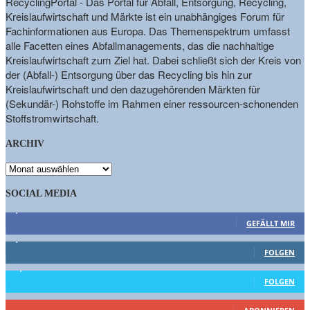
RecyclingPortal - Das Portal für Abfall, Entsorgung, Recycling,
Kreislaufwirtschaft und Märkte ist ein unabhängiges Forum für
Fachinformationen aus Europa. Das Themenspektrum umfasst
alle Facetten eines Abfallmanagements, das die nachhaltige
Kreislaufwirtschaft zum Ziel hat. Dabei schließt sich der Kreis von
der (Abfall-) Entsorgung über das Recycling bis hin zur
Kreislaufwirtschaft und den dazugehörenden Märkten für
(Sekundär-) Rohstoffe im Rahmen einer ressourcen-schonenden
Stoffstromwirtschaft.
ARCHIV
ARCHIV
SOCIAL MEDIA
9,863
Fans
GEFÄLLT MIR
1,662
Follower
FOLGEN
15,658
Follower
FOLGEN
460
Abonnenten