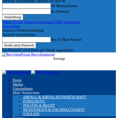
Herzlich willkommen! Melden Sie sich an
Ihr Benutzername
Ihr Passwort
Haben Sie Ihr Passwort vergessen? Hilfe bekommen
Datenschutz
Passwort-Wiederherstellung
Passwort zurücksetzen
Ihre E-Mail-Adresse
Ein Passwort wird Ihnen per Email zugeschickt.
Recyclingportal
Anzeige
Home
Märkte
Unternehmen
Mehr Nachrichten
ABFALL & KREISLAUFWIRTSCHAFT
FORSCHUNG
POLITIK & RECHT
RESSOURCEN & NACHHALTIGKEIT
ENGLISH