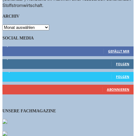
Stoffstromwirtschaft.
ARCHIV
ARCHIV
SOCIAL MEDIA
9,863
Fans
GEFÄLLT MIR
1,662
Follower
FOLGEN
15,658
Follower
FOLGEN
461
Abonnenten
ABONNIEREN
UNSERE FACHMAGAZINE