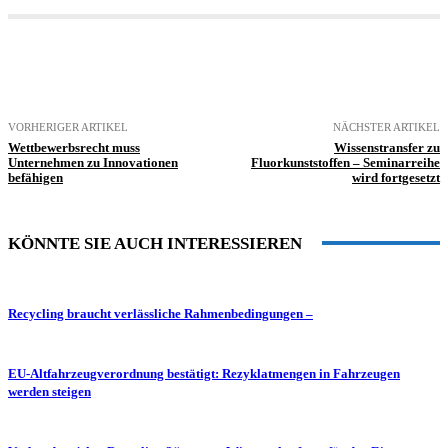
VORHERIGER ARTIKEL
NÄCHSTER ARTIKEL
Wettbewerbsrecht muss
Wissenstransfer zu
Unternehmen zu Innovationen
Fluorkunststoffen – Seminarreihe
befähigen
wird fortgesetzt
KÖNNTE SIE AUCH INTERESSIEREN
Recycling braucht verlässliche Rahmenbedingungen –
EU-Altfahrzeugverordnung bestätigt: Rezyklatmengen in Fahrzeugen
werden steigen