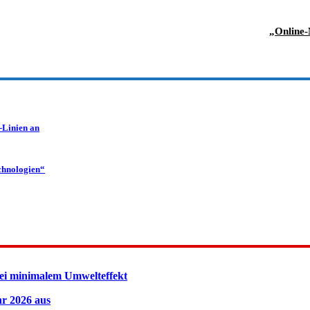
„Online-
-Linien an
chnologien“
ei minimalem Umwelteffekt
hr 2026 aus