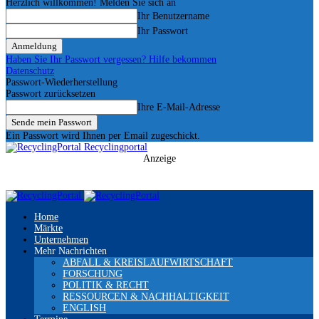
Herzlich willkommen! Melden Sie sich an
Ihr Benutzername
Ihr Passwort
Haben Sie Ihr Passwort vergessen? Hilfe bekommen
Datenschutz
Passwort-Wiederherstellung
Passwort zurücksetzen
Ihre E-Mail-Adresse
Ein Passwort wird Ihnen per Email zugeschickt.
Recyclingportal
Anzeige
Home
Märkte
Unternehmen
Mehr Nachrichten
ABFALL & KREISLAUFWIRTSCHAFT
FORSCHUNG
POLITIK & RECHT
RESSOURCEN & NACHHALTIGKEIT
ENGLISH