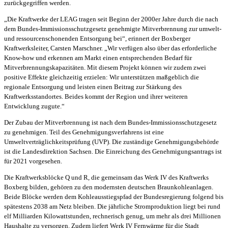
zurückgegriffen werden.
„Die Kraftwerke der LEAG tragen seit Beginn der 2000er Jahre durch die nach
dem Bundes-Immissionsschutzgesetz genehmigte Mitverbrennung zur umwelt-
und ressourcenschonenden Entsorgung bei“, erinnert der Boxberger
Kraftwerksleiter, Carsten Marschner. „Wir verfügen also über das erforderliche
Know-how und erkennen am Markt einen entsprechenden Bedarf für
Mitverbrennungskapazitäten. Mit diesem Projekt können wir zudem zwei
positive Effekte gleichzeitig erzielen: Wir unterstützen maßgeblich die
regionale Entsorgung und leisten einen Beitrag zur Stärkung des
Kraftwerksstandortes. Beides kommt der Region und ihrer weiteren
Entwicklung zugute.“
Der Zubau der Mitverbrennung ist nach dem Bundes-Immissionsschutzgesetz
zu genehmigen. Teil des Genehmigungsverfahrens ist eine
Umweltverträglichkeitsprüfung (UVP). Die zuständige Genehmigungsbehörde
ist die Landesdirektion Sachsen. Die Einreichung des Genehmigungsantrags ist
für 2021 vorgesehen.
Die Kraftwerksblöcke Q und R, die gemeinsam das Werk IV des Kraftwerks
Boxberg bilden, gehören zu den modernsten deutschen Braunkohleanlagen.
Beide Blöcke werden dem Kohleausstiegspfad der Bundesregierung folgend bis
spätestens 2038 am Netz bleiben. Die jährliche Stromproduktion liegt bei rund
elf Milliarden Kilowattstunden, rechnerisch genug, um mehr als drei Millionen
Haushalte zu versorgen. Zudem liefert Werk IV Fernwärme für die Stadt