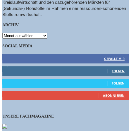
Kreislaufwirtschaft und den dazugehörenden Märkten für
(Sekundär-) Rohstoffe im Rahmen einer ressourcen-schonenden
Stoffstromwirtschaft.
ARCHIV
ARCHIV
SOCIAL MEDIA
9,863
Fans
GEFÄLLT MIR
1,662
Follower
FOLGEN
15,658
Follower
FOLGEN
460
Abonnenten
ABONNIEREN
UNSERE FACHMAGAZINE