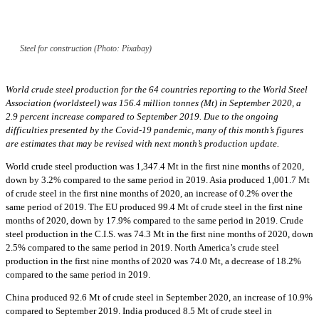
Steel for construction (Photo: Pixabay)
World crude steel production for the 64 countries reporting to the World Steel
Association (worldsteel) was 156.4 million tonnes (Mt) in September 2020, a
2.9 percent increase compared to September 2019. Due to the ongoing
difficulties presented by the Covid-19 pandemic, many of this month’s figures
are estimates that may be revised with next month’s production update.
World crude steel production was 1,347.4 Mt in the first nine months of 2020,
down by 3.2% compared to the same period in 2019. Asia produced 1,001.7 Mt
of crude steel in the first nine months of 2020, an increase of 0.2% over the
same period of 2019. The EU produced 99.4 Mt of crude steel in the first nine
months of 2020, down by 17.9% compared to the same period in 2019. Crude
steel production in the C.I.S. was 74.3 Mt in the first nine months of 2020, down
2.5% compared to the same period in 2019. North America’s crude steel
production in the first nine months of 2020 was 74.0 Mt, a decrease of 18.2%
compared to the same period in 2019.
China produced 92.6 Mt of crude steel in September 2020, an increase of 10.9%
compared to September 2019. India produced 8.5 Mt of crude steel in