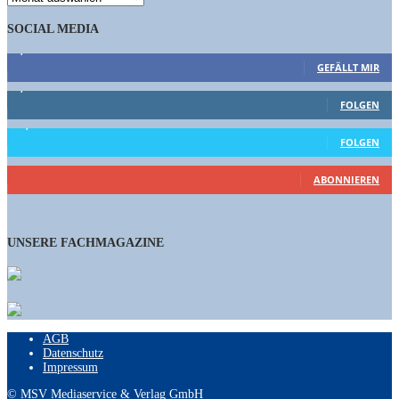
SOCIAL MEDIA
9,863
Fans
GEFÄLLT MIR
1,662
Follower
FOLGEN
15,658
Follower
FOLGEN
460
Abonnenten
ABONNIEREN
UNSERE FACHMAGAZINE
AGB
Datenschutz
Impressum
© MSV Mediaservice & Verlag GmbH