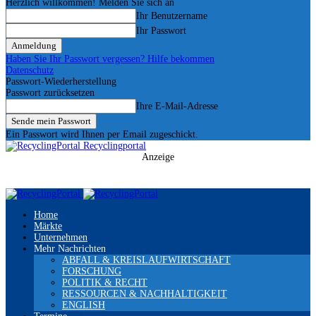
Herzlich willkommen! Melden Sie sich an
Ihr Benutzername
Ihr Passwort
Haben Sie Ihr Passwort vergessen? Hilfe bekommen
Datenschutz
Passwort-Wiederherstellung
Passwort zurücksetzen
Ihre E-Mail-Adresse
Ein Passwort wird Ihnen per Email zugeschickt.
Recyclingportal
Anzeige
Home
Märkte
Unternehmen
Mehr Nachrichten
ABFALL & KREISLAUFWIRTSCHAFT
FORSCHUNG
POLITIK & RECHT
RESSOURCEN & NACHHALTIGKEIT
ENGLISH