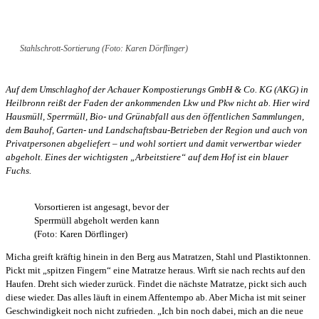
Stahlschrott-Sortierung (Foto: Karen Dörflinger)
Auf dem Umschlaghof der Achauer Kompostierungs GmbH & Co. KG (AKG) in
Heilbronn reißt der Faden der ankommenden Lkw und Pkw nicht ab. Hier wird
Hausmüll, Sperrmüll, Bio- und Grünabfall aus den öffentlichen Sammlungen,
dem Bauhof, Garten- und Landschaftsbau-Betrieben der Region und auch von
Privatpersonen abgeliefert – und wohl sortiert und damit verwertbar wieder
abgeholt. Eines der wichtigsten „Arbeitstiere“ auf dem Hof ist ein blauer
Fuchs.
Vorsortieren ist angesagt, bevor der
Sperrmüll abgeholt werden kann
(Foto: Karen Dörflinger)
Micha greift kräftig hinein in den Berg aus Matratzen, Stahl und Plastiktonnen.
Pickt mit „spitzen Fingern“ eine Matratze heraus. Wirft sie nach rechts auf den
Haufen. Dreht sich wieder zurück. Findet die nächste Matratze, pickt sich auch
diese wieder. Das alles läuft in einem Affentempo ab. Aber Micha ist mit seiner
Geschwindigkeit noch nicht zufrieden. „Ich bin noch dabei, mich an die neue