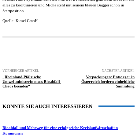
alles zu koordinieren und Micha steht mit seinem blauen Bagger schon in
Startposition.
Quelle: Kiesel GmbH
VORHERIGER ARTIKEL
NÄCHSTER ARTIKEL
„Rheinland-Pfälzische
Verpackungen: Entsorger in
Umweltministerin muss Bioabfall-
Österreich fordern einheitliche
Chaos beenden“
Sammlung
KÖNNTE SIE AUCH INTERESSIEREN
Bioabfall und Mehrweg für eine erfolgreiche Kreislaufwirtschaft in
Kommunen