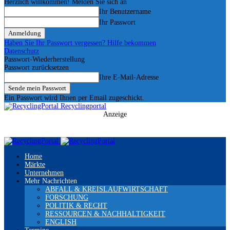
Herzlich willkommen! Melden Sie sich an
Ihr Benutzername
Ihr Passwort
Haben Sie Ihr Passwort vergessen? Hilfe bekommen
Datenschutz
Passwort-Wiederherstellung
Passwort zurücksetzen
Ihre E-Mail-Adresse
Ein Passwort wird Ihnen per Email zugeschickt.
Recyclingportal
Anzeige
Home
Märkte
Unternehmen
Mehr Nachrichten
ABFALL & KREISLAUFWIRTSCHAFT
FORSCHUNG
POLITIK & RECHT
RESSOURCEN & NACHHALTIGKEIT
ENGLISH