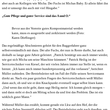
aber auch an Kollegen wie Micha. Der Fuchs ist Michas Baby. Er allein fährt ihn
und er umsorgt ihn auch mit viel Hingabe.“
„Gute Pflege und guter Service sind das A und O.“
Bevor aus der Vorrotte gutes Kompostmaterial werden
kann, muss es ausgesiebt und zerkleinert werden (Foto:
Karen Dörflinger)
Das regelmäßige Abschmieren gehört für den Baggerfahrer ganz
selbstverständlich mit dazu. Der alte Fuchs, der nun in Rente durfte, hat auch
deshalb so lange gute Arbeit geleistet. „Patrick bestätigt uns auch immer wieder,
wie gut sich Micha um seine Maschine kümmert.“ Patrick Heilig ist der
Servicetechniker von Kiesel, der seit vielen Jahren immer zur Stelle ist, wenn es
brennt. „Ich kann mich immer hundertprozentig auf ihn verlassen“, berichtet
Müller zufrieden. Der Betriebsleiter ruft im Fall der Fälle seinen Servicemann
direkt an. Nach ein paar gezielten Fragen des Servicetechnikers weiß Müller
dann auch, ob und wie er den Knackpunkt eventuell sogar selbst lösen kann.
„Und wenn das nicht geht, dann sagt Heilig meist: Ich komm gleich morgen –
und dann steht er doch am Mittag schon da und löst das Problem. Das ist ein
wirklich guter Mann.“
Während Müller das erzählt, kommt gerade ein Lkw auf den Hof, der die
nächste Fuhre Sperrmüll abholen will. Der Betriebsleiter geht nach draußen, um