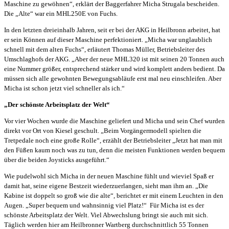
Maschine zu gewöhnen“, erklärt der Baggerfahrer Micha Strugala bescheiden.
Die „Alte“ war ein MHL250E von Fuchs.
In den letzten dreieinhalb Jahren, seit er bei der AKG in Heilbronn arbeitet, hat
er sein Können auf dieser Maschine perfektioniert. „Micha war unglaublich
schnell mit dem alten Fuchs“, erläutert Thomas Müller, Betriebsleiter des
Umschlaghofs der AKG. „Aber der neue MHL320 ist mit seinen 20 Tonnen auch
eine Nummer größer, entsprechend stärker und wird komplett anders bedient. Da
müssen sich alle gewohnten Bewegungsabläufe erst mal neu einschleifen. Aber
Micha ist schon jetzt viel schneller als ich.“
„Der schönste Arbeitsplatz der Welt“
Vor vier Wochen wurde die Maschine geliefert und Micha und sein Chef wurden
direkt vor Ort von Kiesel geschult. „Beim Vorgängermodell spielten die
Tretpedale noch eine große Rolle“, erzählt der Betriebsleiter „Jetzt hat man mit
den Füßen kaum noch was zu tun, denn die meisten Funktionen werden bequem
über die beiden Joysticks ausgeführt.“
Wie pudelwohl sich Micha in der neuen Maschine fühlt und wieviel Spaß er
damit hat, seine eigene Bestzeit wiederzuerlangen, sieht man ihm an. „Die
Kabine ist doppelt so groß wie die alte“, berichtet er mit einem Leuchten in den
Augen. „Super bequem und wahnsinnig viel Platz!“ Für Micha ist es der
schönste Arbeitsplatz der Welt. Viel Abwechslung bringt sie auch mit sich.
Täglich werden hier am Heilbronner Wartberg durchschnittlich 55 Tonnen