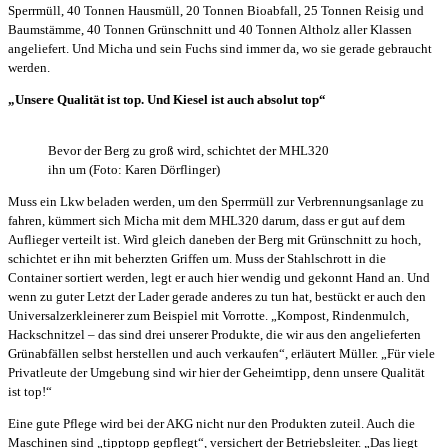
Sperrmüll, 40 Tonnen Hausmüll, 20 Tonnen Bioabfall, 25 Tonnen Reisig und
Baumstämme, 40 Tonnen Grünschnitt und 40 Tonnen Altholz aller Klassen
angeliefert. Und Micha und sein Fuchs sind immer da, wo sie gerade gebraucht
werden.
„Unsere Qualität ist top. Und Kiesel ist auch absolut top“
Bevor der Berg zu groß wird, schichtet der MHL320
ihn um (Foto: Karen Dörflinger)
Muss ein Lkw beladen werden, um den Sperrmüll zur Verbrennungsanlage zu
fahren, kümmert sich Micha mit dem MHL320 darum, dass er gut auf dem
Auflieger verteilt ist. Wird gleich daneben der Berg mit Grünschnitt zu hoch,
schichtet er ihn mit beherzten Griffen um. Muss der Stahlschrott in die
Container sortiert werden, legt er auch hier wendig und gekonnt Hand an. Und
wenn zu guter Letzt der Lader gerade anderes zu tun hat, bestückt er auch den
Universalzerkleinerer zum Beispiel mit Vorrotte. „Kompost, Rindenmulch,
Hackschnitzel – das sind drei unserer Produkte, die wir aus den angelieferten
Grünabfällen selbst herstellen und auch verkaufen“, erläutert Müller. „Für viele
Privatleute der Umgebung sind wir hier der Geheimtipp, denn unsere Qualität
ist top!“
Eine gute Pflege wird bei der AKG nicht nur den Produkten zuteil. Auch die
Maschinen sind „tipptopp gepflegt“, versichert der Betriebsleiter. „Das liegt