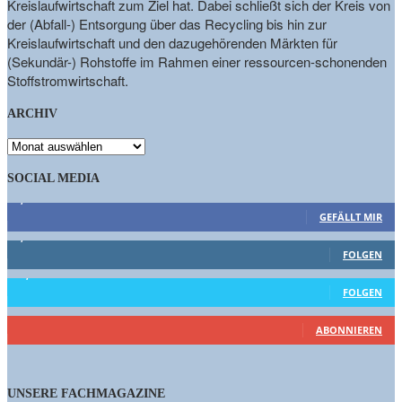
Kreislaufwirtschaft zum Ziel hat. Dabei schließt sich der Kreis von
der (Abfall-) Entsorgung über das Recycling bis hin zur
Kreislaufwirtschaft und den dazugehörenden Märkten für
(Sekundär-) Rohstoffe im Rahmen einer ressourcen-schonenden
Stoffstromwirtschaft.
ARCHIV
ARCHIV
SOCIAL MEDIA
9,863
Fans
GEFÄLLT MIR
1,662
Follower
FOLGEN
15,658
Follower
FOLGEN
461
Abonnenten
ABONNIEREN
UNSERE FACHMAGAZINE