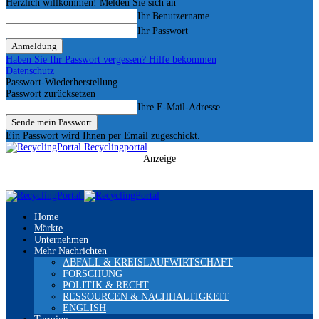
Herzlich willkommen! Melden Sie sich an
Ihr Benutzername
Ihr Passwort
Haben Sie Ihr Passwort vergessen? Hilfe bekommen
Datenschutz
Passwort-Wiederherstellung
Passwort zurücksetzen
Ihre E-Mail-Adresse
Ein Passwort wird Ihnen per Email zugeschickt.
Recyclingportal
Anzeige
Home
Märkte
Unternehmen
Mehr Nachrichten
ABFALL & KREISLAUFWIRTSCHAFT
FORSCHUNG
POLITIK & RECHT
RESSOURCEN & NACHHALTIGKEIT
ENGLISH