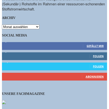
(Sekundär-) Rohstoffe im Rahmen einer ressourcen-schonenden
Stoffstromwirtschaft.
ARCHIV
ARCHIV
SOCIAL MEDIA
9,863
Fans
GEFÄLLT MIR
1,662
Follower
FOLGEN
15,658
Follower
FOLGEN
461
Abonnenten
ABONNIEREN
UNSERE FACHMAGAZINE