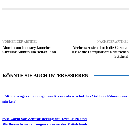
VORHERIGER ARTIKEL
NÄCHSTER ARTIKEL
Aluminium Industry launches
Verbessert sich durch die Corona-
Circular Aluminium Action Plan
Krise die Luftqualität in deutschen
Städten?
KÖNNTE SIE AUCH INTERESSIEREN
„Altfahrzeugverordnung muss Kreislaufwirtschaft bei Stahl und Aluminium
stärken“
bvse warnt vor Zentralisierung der Textil-EPR und
Wettbewerbsverzerrungen zulasten des Mittelstands