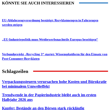
KÖNNTE SIE AUCH INTERESSIEREN
EU-Altfahrzeugverordnung bestätigt: Rezyklatmengen in Fahrzeugen
werden steigen
„EU-Industriepolitik muss Wettbewerbsnachteile Europas beseitigen“
Verbundprojekt „Recycling 3“ startet: Wissensplattform für den Einsatz von
Post-Consumer-Rezyklaten
Schlagzeilen
Verpackungssteuern verursachen hohe Kosten und Bürokratie
bei minimalem Umwelteffekt
Trendwende in der Papierindustrie bleibt auch im ersten
Halbjahr 2026 aus
Kupfer: Bestände an den Börsen stark rückläufig