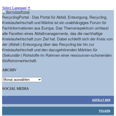
Select Language
▼
RecyclingPortal - Das Portal für Abfall, Entsorgung, Recycling,
Kreislaufwirtschaft und Märkte ist ein unabhängiges Forum für
Fachinformationen aus Europa. Das Themenspektrum umfasst
alle Facetten eines Abfallmanagements, das die nachhaltige
Kreislaufwirtschaft zum Ziel hat. Dabei schließt sich der Kreis von
der (Abfall-) Entsorgung über das Recycling bis hin zur
Kreislaufwirtschaft und den dazugehörenden Märkten für
(Sekundär-) Rohstoffe im Rahmen einer ressourcen-schonenden
Stoffstromwirtschaft.
ARCHIV
ARCHIV
SOCIAL MEDIA
9,863
Fans
GEFÄLLT MIR
1,662
Follower
FOLGEN