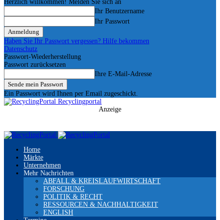
Herzlich willkommen! Melden Sie sich an
Ihr Benutzername
Ihr Passwort
Haben Sie Ihr Passwort vergessen? Hilfe bekommen
Datenschutz
Passwort-Wiederherstellung
Passwort zurücksetzen
Ihre E-Mail-Adresse
Ein Passwort wird Ihnen per Email zugeschickt.
Recyclingportal
Anzeige
Home
Märkte
Unternehmen
Mehr Nachrichten
ABFALL & KREISLAUFWIRTSCHAFT
FORSCHUNG
POLITIK & RECHT
RESSOURCEN & NACHHALTIGKEIT
ENGLISH