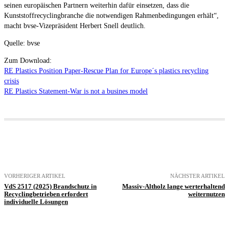
seinen europäischen Partnern weiterhin dafür einsetzen, dass die
Kunststoffrecyclingbranche die notwendigen Rahmenbedingungen erhält“,
macht bvse-Vizepräsident Herbert Snell deutlich.
Quelle: bvse
Zum Download:
RE Plastics Position Paper-Rescue Plan for Europe´s plastics recycling
crisis
RE Plastics Statement-War is not a busines model
VORHERIGER ARTIKEL
NÄCHSTER ARTIKEL
VdS 2517 (2025) Brandschutz in
Massiv-Altholz lange werterhaltend
Recyclingbetrieben erfordert
weiternutzen
individuelle Lösungen