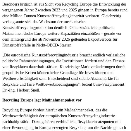
Besonders kritisch ist aus Sicht von Recycling Europe die Entwicklung der
vergangenen Jahre: Zwischen 2023 und 2025 gingen in Europa bereits rund
eine Million Tonnen Kunststoffrecyclingkapazität verloren. Gleichzeitig
verlangsamte sich das Wachstum der mechanischen
Kunststoffrecyclingproduktion deutlich. Ohne zusätzliche politische
Maßnahmen drohe Europa weitere Kapazitäten einzubüßen – gerade vor
dem Hintergrund des ab November 2026 geltenden Exportverbots für
Kunststoffabfälle in Nicht-OECD-Staaten.
„Die europäische Kunststoffrecyclingindustrie braucht endlich verlässliche
politische Rahmenbedingungen, die Investitionen fördern und den Einsatz
von Rezyklaten dauerhaft stärken. Kurzfristige Marktveränderungen durch
geopolitische Krisen können keine Grundlage für Investitionen und
Wettbewerbsfähigkeit sein. Entscheidend sind stabile Absatzmärkte für
Rezyklate und faire Wettbewerbsbedingungen“, betont bvse-Vizepräsident
Dr.-Ing. Herbert Snell.
Recycling Europe legt Maßnahmenpaket vor
Recycling Europe fordert hierfür ein Maßnahmenpaket, das die
Wettbewerbsfähigkeit der europäischen Kunststoffrecyclingindustrie
nachhaltig stärkt. Dazu gehören verbindliche Rezyklateinsatzquoten mit
einer Bevorzugung in Europa erzeugten Rezyklate, um die Nachfrage nach