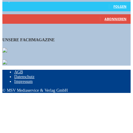
15,658
Follower
FOLGEN
460
Abonnenten
ABONNIEREN
UNSERE FACHMAGAZINE
AGB
Datenschutz
Impressum
© MSV Mediaservice & Verlag GmbH