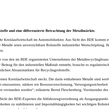
toffe und eine differenzierte Betrachtung der Metallmärkte.
hr Kreislaufwirtschaft im Automobilsektor. Aus Sicht des BDE kommt es
 Metalle seien unverzichtbare Rohstoffe industrieller Wertschöpfung. 
pa.
e von den im BDE organisierten Unternehmen der Metallrecyclingbranche
r Beitrag für den industriellen Maßstab entsteht, brauche es regulato
slichen Absatzmärkten für Recyclingrohstoffe.
enten Kreislaufwirtschaft steckt. Die darin enthaltenen Metalle sind we
 einzusetzen, stärken wir Ressourcenschonung, Versorgungssicherheit 
ment verstanden werden“, erläuterte Bernd Fleschenberg, Vorsitzender
s Sicht der BDE-Experten die Altfahrzeugverordnung als Ausgangspunkt für
erketten zu stabilisieren und Importabhängigkeiten bei wichtigen Rohsto