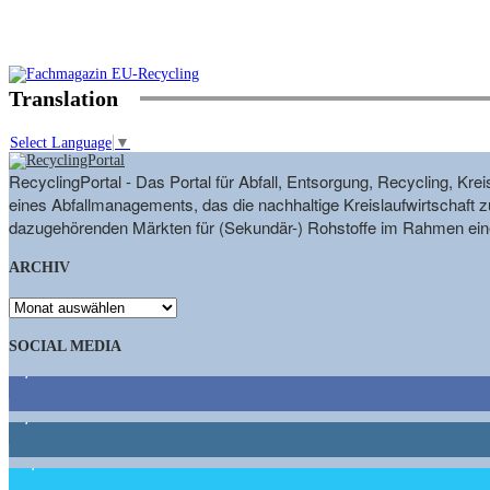
Translation
Select Language
▼
RecyclingPortal - Das Portal für Abfall, Entsorgung, Recycling, K
eines Abfallmanagements, das die nachhaltige Kreislaufwirtschaft zu
dazugehörenden Märkten für (Sekundär-) Rohstoffe im Rahmen eine
ARCHIV
ARCHIV
SOCIAL MEDIA
9,863
Fans
1,662
Follower
15,658
Follower