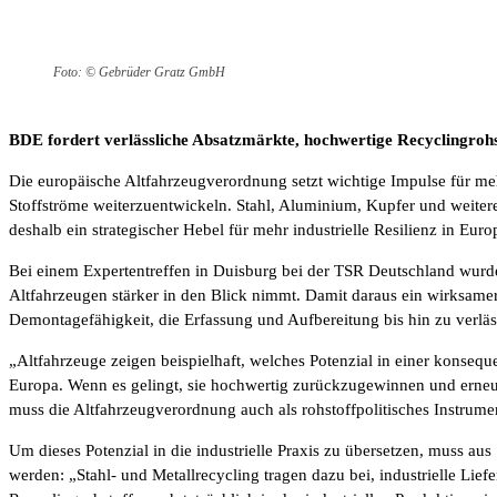
Foto: © Gebrüder Gratz GmbH
BDE fordert verlässliche Absatzmärkte, hochwertige Recyclingrohs
Die europäische Altfahrzeugverordnung setzt wichtige Impulse für me
Stoffströme weiterzuentwickeln. Stahl, Aluminium, Kupfer und weitere
deshalb ein strategischer Hebel für mehr industrielle Resilienz in Euro
Bei einem Expertentreffen in Duisburg bei der TSR Deutschland wurd
Altfahrzeugen stärker in den Blick nimmt. Damit daraus ein wirksame
Demontagefähigkeit, die Erfassung und Aufbereitung bis hin zu verläs
„Altfahrzeuge zeigen beispielhaft, welches Potenzial in einer konsequ
Europa. Wenn es gelingt, sie hochwertig zurückzugewinnen und erneut
muss die Altfahrzeugverordnung auch als rohstoffpolitisches Instru
Um dieses Potenzial in die industrielle Praxis zu übersetzen, muss au
werden: „Stahl- und Metallrecycling tragen dazu bei, industrielle Lief