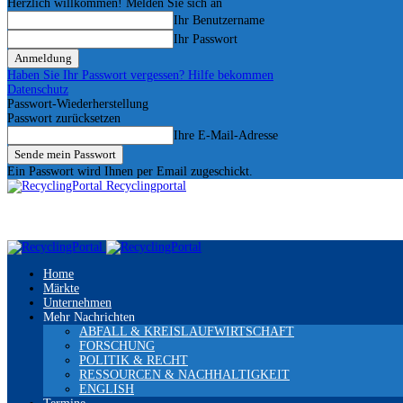
Herzlich willkommen! Melden Sie sich an
Ihr Benutzername
Ihr Passwort
Haben Sie Ihr Passwort vergessen? Hilfe bekommen
Datenschutz
Passwort-Wiederherstellung
Passwort zurücksetzen
Ihre E-Mail-Adresse
Ein Passwort wird Ihnen per Email zugeschickt.
Recyclingportal
Home
Märkte
Unternehmen
Mehr Nachrichten
ABFALL & KREISLAUFWIRTSCHAFT
FORSCHUNG
POLITIK & RECHT
RESSOURCEN & NACHHALTIGKEIT
ENGLISH