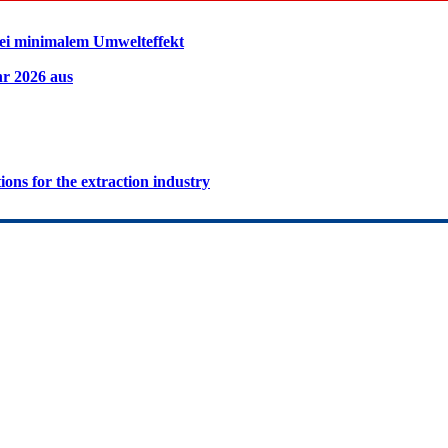
ei minimalem Umwelteffekt
hr 2026 aus
ions for the extraction industry